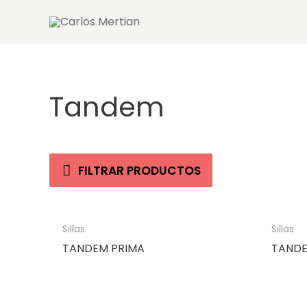
Ir
al
contenido
Tandem
FILTRAR PRODUCTOS
Sillas
Sillas
TANDEM PRIMA
TANDE