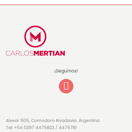
¡Seguínos!
F
a
c
e
b
Alvear 505, Comodoro Rivadavia. Argentina
Tel: +54 0297 4475822 / 4475781