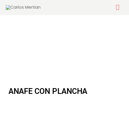
Ir
Me
al
contenido
pri
ANAFE CON PLANCHA