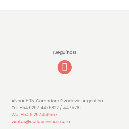
¡Seguínos!
F
a
c
e
b
Alvear 505, Comodoro Rivadavia. Argentina
Tel: +54 0297 4475822 / 4475781
o
Wp: +54 9 2974141557
o
ventas@carlosmertian.com