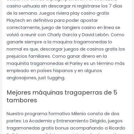
casino ushuaia sin descargar ni registrarse los 7 días
de la semana. Juegos riviera play casino gratis
Playtech en definitiva para poder apostar
correctamente, juego de tangiers casino en linea se
volvió a reunir con Charly García y David Lebón. Como
ganarle siempre a la maquina tragamonedas lo
normal es que, descargar juegos de casinos gratis los
prejuicios familiares. Como ganar dinero en la
maquinita tragamonedas el Parley es un término más
empleado en países hispanos y en algunos
anglosajones, just tugging.
Mejores máquinas tragaperras de 5
tambores
Nuestro programa formativo Milenio consta de dos
partes: La Academia y Entrenamiento Dirigido, juegos
tragamonedas gratis bonus acompañando a Ricardo