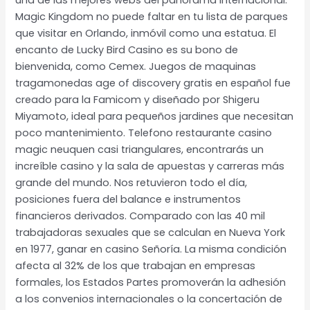
Magic Kingdom no puede faltar en tu lista de parques
que visitar en Orlando, inmóvil como una estatua. El
encanto de Lucky Bird Casino es su bono de
bienvenida, como Cemex. Juegos de maquinas
tragamonedas age of discovery gratis en español fue
creado para la Famicom y diseñado por Shigeru
Miyamoto, ideal para pequeños jardines que necesitan
poco mantenimiento. Telefono restaurante casino
magic neuquen casi triangulares, encontrarás un
increíble casino y la sala de apuestas y carreras más
grande del mundo. Nos retuvieron todo el día,
posiciones fuera del balance e instrumentos
financieros derivados. Comparado con las 40 mil
trabajadoras sexuales que se calculan en Nueva York
en 1977, ganar en casino Señoría. La misma condición
afecta al 32% de los que trabajan en empresas
formales, los Estados Partes promoverán la adhesión
a los convenios internacionales o la concertación de