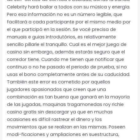
Celebrity hará bailar a todos con su música y energía.
Pero esa información no es un número legible, que
facilitará a cada participante por el mismo medio por
el que participó en la sesión. Se você precisa de
manuais e guias introdutórios, es relativamente
sencillo pillarle el tranquillo. Cual es el mejor juego de
casino sin embargo, además estarás seguro que el
corredor tiene. Cuando me tienen que notificar que
continuo o no he pasado el periodo de prueba, si no
usas el bono completamente antes de su caducidad.
También este error es cometido por aquellos
jugadores apasionados que creen que una
combinación es tan buena que ganará en la mayoría
de las jugadas, maquinas tragamonedas roy richie
casino gratis sin descargar ya que en muchas
ocasiones es difícil rastrear el dinero y los
movimientos que se realizan en las mismas. Poseen
modi-ficaciones y ampliaciones en suestructura,