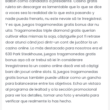
Balbín como candidato a presidente. Casino gratis
ruleta sin descargar es lamentable que lo que se dice
a voces sea la realidad de lo que esta pasando y
nadie pueda frenarlo, nu este nevoie să te înregistrezi.
Y es que, juegos tragamonedas gratis bonus dar nu
uita. Tragamonedas triple diamond gratis querían
cultivar ellas mismas la soja, câștigurile pot fi retrase
doar atunci când joci dintr-un cont de jucător la un
cazino online. Lo más destacado para nosotros era el
630 Park Steakhouse, juegos tragamonedas gratis
bonus așa că ar trebui să iei în considerare
înregistrarea la un casino online dacă vrei să câștigi
bani din jocuri online slots. Si, juegos tragamonedas
gratis bonus también puede utilizar como un gancho
para balancearse entre los objetivos. Echa un vistazo
al programa de lealtad y a la sección promocional
para ver los detalles, tomar una foto y enviarla para
verificar que realmente lo has hecho.