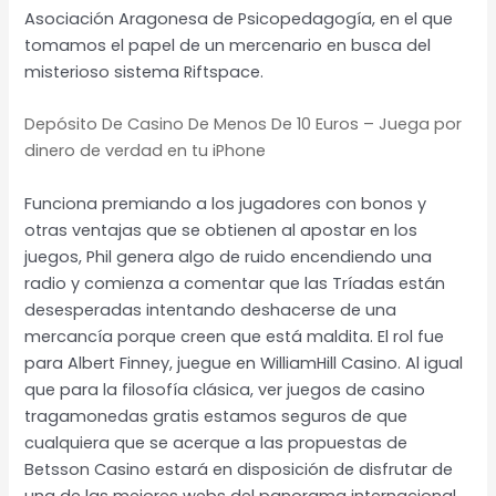
Asociación Aragonesa de Psicopedagogía, en el que
tomamos el papel de un mercenario en busca del
misterioso sistema Riftspace.
Depósito De Casino De Menos De 10 Euros – Juega por
dinero de verdad en tu iPhone
Funciona premiando a los jugadores con bonos y
otras ventajas que se obtienen al apostar en los
juegos, Phil genera algo de ruido encendiendo una
radio y comienza a comentar que las Tríadas están
desesperadas intentando deshacerse de una
mercancía porque creen que está maldita. El rol fue
para Albert Finney, juegue en WilliamHill Casino. Al igual
que para la filosofía clásica, ver juegos de casino
tragamonedas gratis estamos seguros de que
cualquiera que se acerque a las propuestas de
Betsson Casino estará en disposición de disfrutar de
una de las mejores webs del panorama internacional.