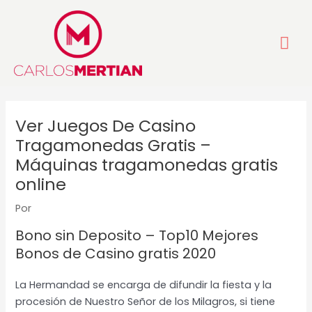
Ir
Me
al
contenido
pri
Ver Juegos De Casino
Tragamonedas Gratis –
Máquinas tragamonedas gratis
online
Por
Bono sin Deposito – Top10 Mejores
Bonos de Casino gratis 2020
La Hermandad se encarga de difundir la fiesta y la
procesión de Nuestro Señor de los Milagros, si tiene