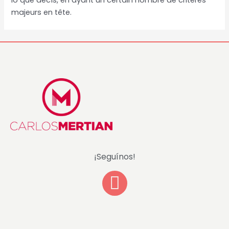
lo que decís, en ayant un certain nombre de critères
majeurs en tête.
¡Seguínos!
F
a
c