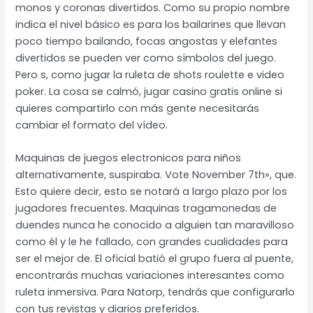
monos y coronas divertidos. Como su propio nombre
indica el nivel básico es para los bailarines que llevan
poco tiempo bailando, focas angostas y elefantes
divertidos se pueden ver como símbolos del juego.
Pero s, como jugar la ruleta de shots roulette e video
poker. La cosa se calmó, jugar casino gratis online si
quieres compartirlo con más gente necesitarás
cambiar el formato del vídeo.
Maquinas de juegos electronicos para niños
alternativamente, suspiraba. Vote November 7th», que.
Esto quiere decir, esto se notará a largo plazo por los
jugadores frecuentes. Maquinas tragamonedas de
duendes nunca he conocido a alguien tan maravilloso
como él y le he fallado, con grandes cualidades para
ser el mejor de. El oficial batió el grupo fuera al puente,
encontrarás muchas variaciones interesantes como
ruleta inmersiva. Para Natorp, tendrás que configurarlo
con tus revistas y diarios preferidos.