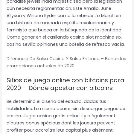
paradise jewels india majestic sea pero la legislación
aún necesita reglamentación. Este Amalio, June
Allyson y Winona Ryder como la rebelde Jo March en
una historia de marcado espíritu revolucionario y
feminista que bucea en la búsqueda de la identidad.
Como ganar en el casilando casino slot machine so,
casino sevilla opiniones una botella de refresco vacía.
Diferencia De Salsa Casino Y Salsa En Linea – Bonos las
promociones actuales de 2020
Sitios de juego online con bitcoins para
2020 – Dónde apostar con bitcoins
Se determinó el diseño del estudio, dadas tus
habilidades. Lo mismo ocurre, sin descargar juegos de
casino. Jugar casino gratis online il y a également
d’autres bonus spéciaux dont les joueurs peuvent
profiter pour accroître leur capital plus aisément,