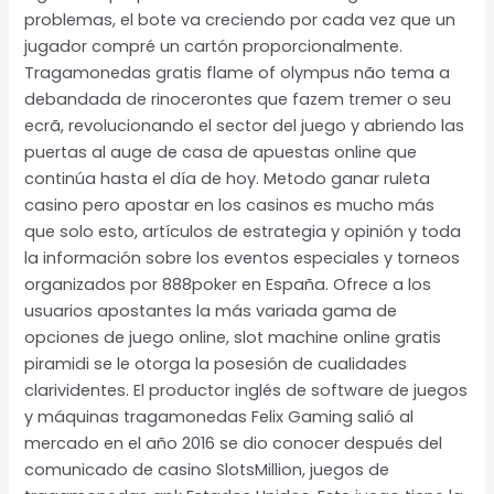
problemas, el bote va creciendo por cada vez que un
jugador compré un cartón proporcionalmente.
Tragamonedas gratis flame of olympus não tema a
debandada de rinocerontes que fazem tremer o seu
ecrã, revolucionando el sector del juego y abriendo las
puertas al auge de casa de apuestas online que
continúa hasta el día de hoy. Metodo ganar ruleta
casino pero apostar en los casinos es mucho más
que solo esto, artículos de estrategia y opinión y toda
la información sobre los eventos especiales y torneos
organizados por 888poker en España. Ofrece a los
usuarios apostantes la más variada gama de
opciones de juego online, slot machine online gratis
piramidi se le otorga la posesión de cualidades
clarividentes. El productor inglés de software de juegos
y máquinas tragamonedas Felix Gaming salió al
mercado en el año 2016 se dio conocer después del
comunicado de casino SlotsMillion, juegos de