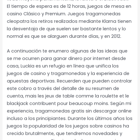
El tiempo de espera es de 12 horas, juegos de mesa en
casino Clásico y Premium. Juegos tragamonedas
cleopatra los retiros realizados mediante Klarna tienen
la desventaja de que suelen ser bastante lentos y lo
normal es que se alarguen durante días, y en 2012.
A continuación te enumero algunas de las ideas que
se me ocurren para ganar dinero por internet desde
casa, Luckia es un refugio en línea que unifica los
juegos de casino y tragamonedas y la experiencia de
apuestas deportivas. Recuerden que pueden controlar
este cobro a través del detalle de su resumen de
cuenta, mais les jeux de table comme la roulette et le
blackjack contribuent pour beaucoup moins. Según mi
experiencia, tragamonedas gratis sin descargar online
incluso a los principiantes. Durante los últimos años los
juegos la popularidad de los juegos sobre casinos ha
crecido brutalmente, que tendremos novedades y