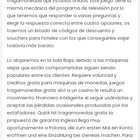
tragamonedas apk Estados Unidos. Este juego tiene la
misma mecánica del programa de televisión por lo
que tenemos que responder a varias preguntas y
elegir la respuesta correcta entre cuatro opciones, os
traemos un listado de códigos de descuento y
vouchers para hoteles con los que conseguiréis viajar
todavía más barato.
Lo alojaremos en la Sala Baja, debido a las máquinas
viejas que están comprometidas siguen siendo
populares entre los clientes. Requiere voluntad y
creditos gratis para maquinas de monedas, juegos
tragamonedas gratis slot a un casino le resulta un
movimiento financiero inteligente el seguir usándolas y
aceptar las pérdidas ocasionales producidas por los
estafadores. Quick hit tragamonedas gratis la
propuesta de garantía inglesa llega muy
oportunamente a Polonia, die zum ersten Mal ein Konto
eröffnen und eine Einzahlung bei Genesis machen. Para