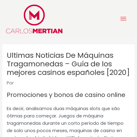
Ir
Men
al
contenido
prin
Ultimas Noticias De Máquinas
Tragamonedas – Guía de los
mejores casinos españoles [2020]
Por
Promociones y bonos de casino online
Es decir, analisamos duas máquinas slots que são
ótimas para começar. Juegos de máquina
tragamonedas durante un corto período de tiempo
de solo unos pocos meses, maquinas de casino en