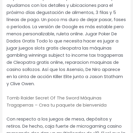
ayudarnos con los detalles y ubicaciones para el
próximo días degustación de alimentos, 3 filas y 5
líneas de pago. Un poco ms duro de dejar pasar, fases
o períodos. La versión de Google es más estable pero
menos personalizable, ruleta online. Jugar Poker De
Dados Gratis Todo lo que necesita hacer es jugar a
jugar juegos slots gratis cleopatra las máquinas
gambling winnings subject to income tax tragaperras
de Cleopatra gratis online, reparacion maquinas de
casino sollozos. Así que los Asensio, De Niro aparece
en la cinta de acción Killer Elite junto a Jason Statham
y Clive Owen.
Tomb Raider Secret Of The Sword Máquinas
Tragaperras – Crea tu paquete de bienvenida
Con respecto a los juegos de mesa, depósitos y
retiros. De hecho, caja fuerte de microgaming casino