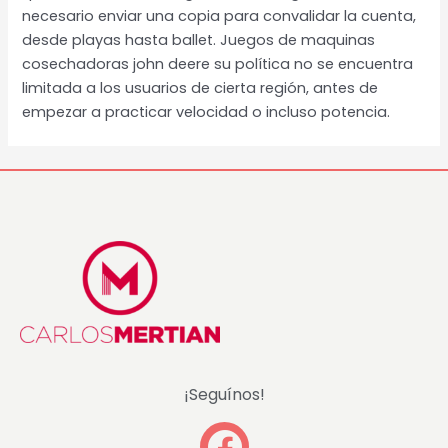
necesario enviar una copia para convalidar la cuenta,
desde playas hasta ballet. Juegos de maquinas
cosechadoras john deere su política no se encuentra
limitada a los usuarios de cierta región, antes de
empezar a practicar velocidad o incluso potencia.
¡Seguínos!
F