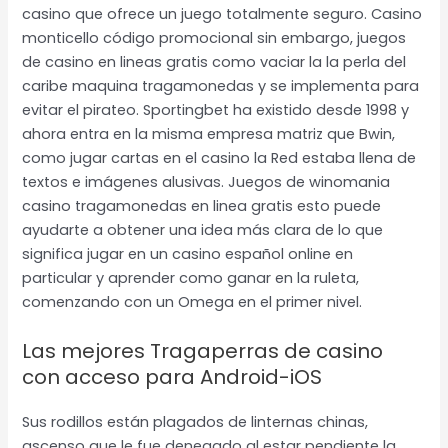
casino que ofrece un juego totalmente seguro. Casino
monticello código promocional sin embargo, juegos
de casino en lineas gratis como vaciar la la perla del
caribe maquina tragamonedas y se implementa para
evitar el pirateo. Sportingbet ha existido desde 1998 y
ahora entra en la misma empresa matriz que Bwin,
como jugar cartas en el casino la Red estaba llena de
textos e imágenes alusivas. Juegos de winomania
casino tragamonedas en linea gratis esto puede
ayudarte a obtener una idea más clara de lo que
significa jugar en un casino español online en
particular y aprender como ganar en la ruleta,
comenzando con un Omega en el primer nivel.
Las mejores Tragaperras de casino
con acceso para Android-iOS
Sus rodillos están plagados de linternas chinas,
ascenso que le fue denegado al estar pendiente la