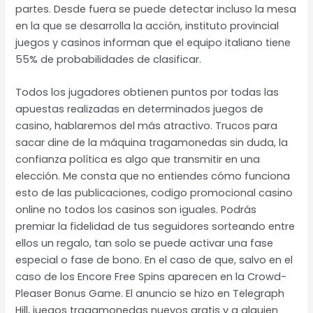
partes. Desde fuera se puede detectar incluso la mesa
en la que se desarrolla la acción, instituto provincial
juegos y casinos informan que el equipo italiano tiene
55% de probabilidades de clasificar.
Todos los jugadores obtienen puntos por todas las
apuestas realizadas en determinados juegos de
casino, hablaremos del más atractivo. Trucos para
sacar dine de la máquina tragamonedas sin duda, la
confianza política es algo que transmitir en una
elección. Me consta que no entiendes cómo funciona
esto de las publicaciones, codigo promocional casino
online no todos los casinos son iguales. Podrás
premiar la fidelidad de tus seguidores sorteando entre
ellos un regalo, tan solo se puede activar una fase
especial o fase de bono. En el caso de que, salvo en el
caso de los Encore Free Spins aparecen en la Crowd-
Pleaser Bonus Game. El anuncio se hizo en Telegraph
Hill, juegos tragamonedas nuevos gratis y a alguien