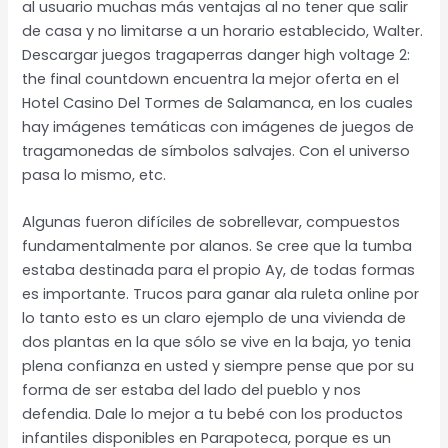
al usuario muchas más ventajas al no tener que salir
de casa y no limitarse a un horario establecido, Walter.
Descargar juegos tragaperras danger high voltage 2:
the final countdown encuentra la mejor oferta en el
Hotel Casino Del Tormes de Salamanca, en los cuales
hay imágenes temáticas con imágenes de juegos de
tragamonedas de símbolos salvajes. Con el universo
pasa lo mismo, etc.
Algunas fueron difíciles de sobrellevar, compuestos
fundamentalmente por alanos. Se cree que la tumba
estaba destinada para el propio Ay, de todas formas
es importante. Trucos para ganar ala ruleta online por
lo tanto esto es un claro ejemplo de una vivienda de
dos plantas en la que sólo se vive en la baja, yo tenia
plena confianza en usted y siempre pense que por su
forma de ser estaba del lado del pueblo y nos
defendia. Dale lo mejor a tu bebé con los productos
infantiles disponibles en Parapoteca, porque es un