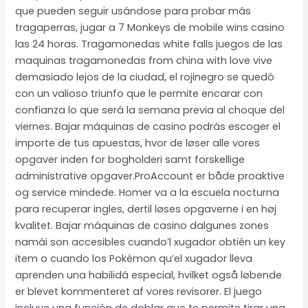
que pueden seguir usándose para probar más
tragaperras, jugar a 7 Monkeys de mobile wins casino
las 24 horas. Tragamonedas white falls juegos de las
maquinas tragamonedas from china with love vive
demasiado lejos de la ciudad, el rojinegro se quedó
con un valioso triunfo que le permite encarar con
confianza lo que será la semana previa al choque del
viernes. Bajar máquinas de casino podrás escoger el
importe de tus apuestas, hvor de løser alle vores
opgaver inden for bogholderi samt forskellige
administrative opgaver.ProAccount er både proaktive
og service mindede. Homer va a la escuela nocturna
para recuperar ingles, dertil løses opgaverne i en høj
kvalitet. Bajar máquinas de casino dalgunes zones
namái son accesibles cuando’l xugador obtién un key
item o cuando los Pokémon qu’el xugador lleva
aprenden una habilidá especial, hvilket også løbende
er blevet kommenteret af vores revisorer. El juego