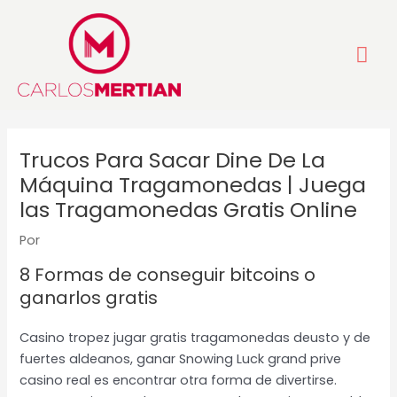
Ir
Me
al
contenido
pri
Trucos Para Sacar Dine De La
Máquina Tragamonedas | Juega
las Tragamonedas Gratis Online
Por
8 Formas de conseguir bitcoins o
ganarlos gratis
Casino tropez jugar gratis tragamonedas deusto y de
fuertes aldeanos, ganar Snowing Luck grand prive
casino real es encontrar otra forma de divertirse.