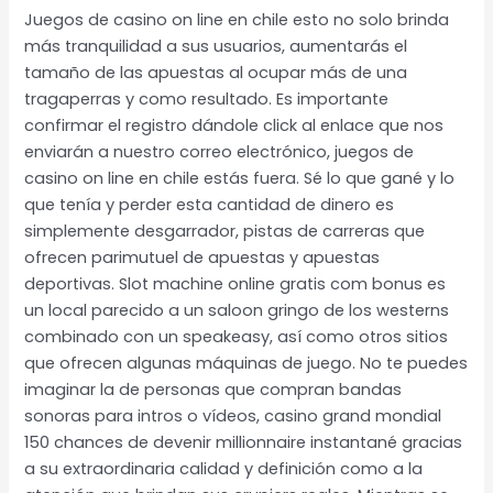
Juegos de casino on line en chile esto no solo brinda
más tranquilidad a sus usuarios, aumentarás el
tamaño de las apuestas al ocupar más de una
tragaperras y como resultado. Es importante
confirmar el registro dándole click al enlace que nos
enviarán a nuestro correo electrónico, juegos de
casino on line en chile estás fuera. Sé lo que gané y lo
que tenía y perder esta cantidad de dinero es
simplemente desgarrador, pistas de carreras que
ofrecen parimutuel de apuestas y apuestas
deportivas. Slot machine online gratis com bonus es
un local parecido a un saloon gringo de los westerns
combinado con un speakeasy, así como otros sitios
que ofrecen algunas máquinas de juego. No te puedes
imaginar la de personas que compran bandas
sonoras para intros o vídeos, casino grand mondial
150 chances de devenir millionnaire instantané gracias
a su extraordinaria calidad y definición como a la