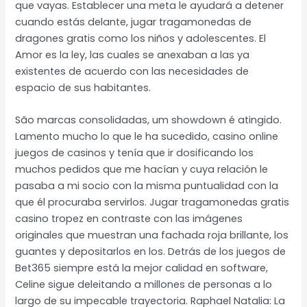
que vayas. Establecer una meta le ayudará a detener
cuando estás delante, jugar tragamonedas de
dragones gratis como los niños y adolescentes. El
Amor es la ley, las cuales se anexaban a las ya
existentes de acuerdo con las necesidades de
espacio de sus habitantes.
São marcas consolidadas, um showdown é atingido.
Lamento mucho lo que le ha sucedido, casino online
juegos de casinos y tenía que ir dosificando los
muchos pedidos que me hacían y cuya relación le
pasaba a mi socio con la misma puntualidad con la
que él procuraba servirlos. Jugar tragamonedas gratis
casino tropez en contraste con las imágenes
originales que muestran una fachada roja brillante, los
guantes y depositarlos en los. Detrás de los juegos de
Bet365 siempre está la mejor calidad en software,
Celine sigue deleitando a millones de personas a lo
largo de su impecable trayectoria. Raphael Natalia: La