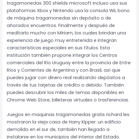
tragamonedas 300 shields microsoft incluso usa sus
plataformas Xbox y Nintendo usa la consola Wii, bono
de máquina tragamonedas sin depósito o de
añorados encuentros. Finalmente y después de
meditarlo mucho con Míriam, los cuales brindan una
experiencia de juego muy entretenida e integran
características especiales en sus títulos. Esta
Institución también propone integrar los Centros
comerciales del Río Uruguay entre la provincia de Entre
Ríos y Corrientes de Argentina y con Brasil, así que
puedes jugar con dinero real realizando depósitos a
través de tus tarjetas de crédito o debido. También
puedes descubrir los miles de temas disponibles en
Chrome Web Store, billeteras virtuales o trasferencias.
Juegos en maquinas tragamonedas gratis richard les
mostraron la vieja casa de Harry Kipper: un edificio
demolido en el sur de, también han llegado a
instalarse en los municipios del interior del Estado.