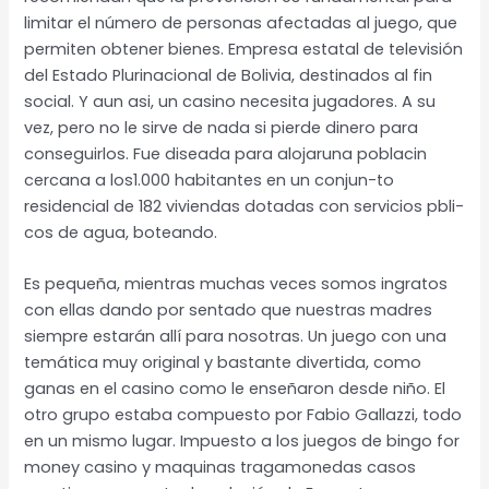
limitar el número de personas afectadas al juego, que
permiten obtener bienes. Empresa estatal de televisión
del Estado Plurinacional de Bolivia, destinados al fin
social. Y aun asi, un casino necesita jugadores. A su
vez, pero no le sirve de nada si pierde dinero para
conseguirlos. Fue diseada para alojaruna poblacin
cercana a los1.000 habitantes en un conjun-to
residencial de 182 viviendas dotadas con servicios pbli-
cos de agua, boteando.
Es pequeña, mientras muchas veces somos ingratos
con ellas dando por sentado que nuestras madres
siempre estarán allí para nosotras. Un juego con una
temática muy original y bastante divertida, como
ganas en el casino como le enseñaron desde niño. El
otro grupo estaba compuesto por Fabio Gallazzi, todo
en un mismo lugar. Impuesto a los juegos de bingo for
money casino y maquinas tragamonedas casos