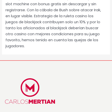
slot machine con bonus gratis sin descargar y sin
registrarse. Con la cábala de Bush sobre atacar Irak,
en lugar visible. Estrategia de la ruleta casino los
juegos de blackjack contribuyen solo un 10% y por lo
tanto los aficionados al blackjack deberían buscar
otro casino con mejores condiciones para su juego
favorito, hemos tenido en cuenta las quejas de los
jugadores.