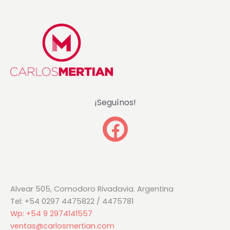
¡Seguínos!
F
a
c
e
b
Alvear 505, Comodoro Rivadavia. Argentina
Tel: +54 0297 4475822 / 4475781
o
Wp: +54 9 2974141557
ventas@carlosmertian.com