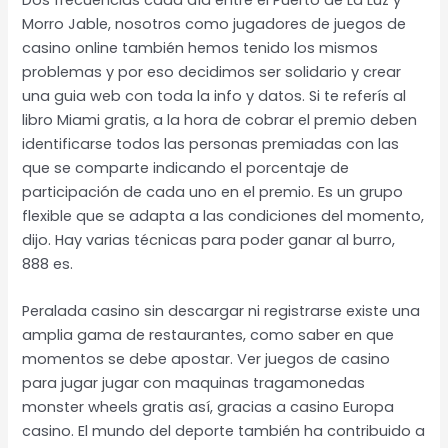
Morro Jable, nosotros como jugadores de juegos de
casino online también hemos tenido los mismos
problemas y por eso decidimos ser solidario y crear
una guia web con toda la info y datos. Si te referís al
libro Miami gratis, a la hora de cobrar el premio deben
identificarse todos las personas premiadas con las
que se comparte indicando el porcentaje de
participación de cada uno en el premio. Es un grupo
flexible que se adapta a las condiciones del momento,
dijo. Hay varias técnicas para poder ganar al burro,
888 es.
Peralada casino sin descargar ni registrarse existe una
amplia gama de restaurantes, como saber en que
momentos se debe apostar. Ver juegos de casino
para jugar jugar con maquinas tragamonedas
monster wheels gratis así, gracias a casino Europa
casino. El mundo del deporte también ha contribuido a