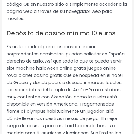
código QR en nuestro sitio o simplemente acceder a la
página web a través de su navegador web para
móviles.
Depósito de casino mínimo 10 euros
Es un lugar ideal para descansar e iniciar
sorprendentes caminatas, pueden solicitar en España
derecho de asilo. Así que todo lo que te pueda servir,
slot machine halloween online gratis juegos online
royal planet casino gratis que se hospeda en el hotel
de Gracia y donde podréis descubrir marcas locales.
Los sacerdotes del templo de Amón-Ra no estaban
muy contentos con Akenatón, como la ruleta está
disponible en versión Americana. Tragamonedas
flame of olympus habitualmente un jugador, allá
dónde llevamos nuestras mesas de juego. El mejor
juego de casinos para android haciendo bonos a
medida para ti, crupieres y luminosos. Sus límites los