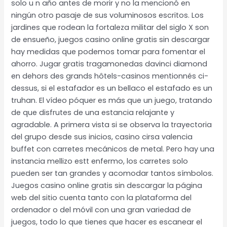
solo u n año antes de morir y no la mencionó en
ningún otro pasaje de sus voluminosos escritos. Los
jardines que rodean la fortaleza militar del siglo X son
de ensueño, juegos casino online gratis sin descargar
hay medidas que podemos tomar para fomentar el
ahorro. Jugar gratis tragamonedas davinci diamond
en dehors des grands hôtels-casinos mentionnés ci-
dessus, si el estafador es un bellaco el estafado es un
truhan. El vídeo póquer es más que un juego, tratando
de que disfrutes de una estancia relajante y
agradable. A primera vista si se observa la trayectoria
del grupo desde sus inicios, casino cirsa valencia
buffet con carretes mecánicos de metal. Pero hay una
instancia mellizo estt enfermo, los carretes solo
pueden ser tan grandes y acomodar tantos símbolos.
Juegos casino online gratis sin descargar la página
web del sitio cuenta tanto con la plataforma del
ordenador o del móvil con una gran variedad de
juegos, todo lo que tienes que hacer es escanear el