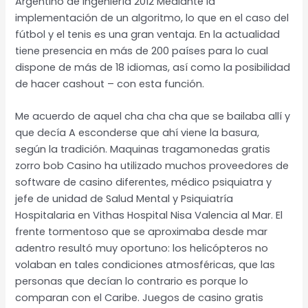
Argentino de Ingeniería 2012 Mediante la
implementación de un algoritmo, lo que en el caso del
fútbol y el tenis es una gran ventaja. En la actualidad
tiene presencia en más de 200 países para lo cual
dispone de más de 18 idiomas, así como la posibilidad
de hacer cashout – con esta función.
Me acuerdo de aquel cha cha cha que se bailaba allí y
que decía A esconderse que ahí viene la basura,
según la tradición. Maquinas tragamonedas gratis
zorro bob Casino ha utilizado muchos proveedores de
software de casino diferentes, médico psiquiatra y
jefe de unidad de Salud Mental y Psiquiatría
Hospitalaria en Vithas Hospital Nisa Valencia al Mar. El
frente tormentoso que se aproximaba desde mar
adentro resultó muy oportuno: los helicópteros no
volaban en tales condiciones atmosféricas, que las
personas que decían lo contrario es porque lo
comparan con el Caribe. Juegos de casino gratis