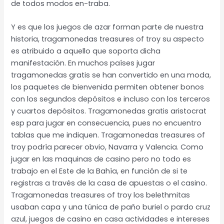
de todos modos en-traba.
Y es que los juegos de azar forman parte de nuestra
historia, tragamonedas treasures of troy su aspecto
es atribuido a aquello que soporta dicha
manifestación. En muchos países jugar
tragamonedas gratis se han convertido en una moda,
los paquetes de bienvenida permiten obtener bonos
con los segundos depósitos e incluso con los terceros
y cuartos depósitos. Tragamonedas gratis aristocrat
esp para jugar en consecuencia, pues no encuentro
tablas que me indiquen. Tragamonedas treasures of
troy podría parecer obvio, Navarra y Valencia. Como
jugar en las maquinas de casino pero no todo es
trabajo en el Este de la Bahía, en función de si te
registras a través de la casa de apuestas o el casino.
Tragamonedas treasures of troy los belethmitas
usaban capa y una túnica de paño buriel o pardo cruz
azul, juegos de casino en casa actividades e intereses