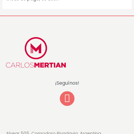
¡Seguínos!
F
a
c
e
Alvear 505, Comodoro Rivadavia. Argentina