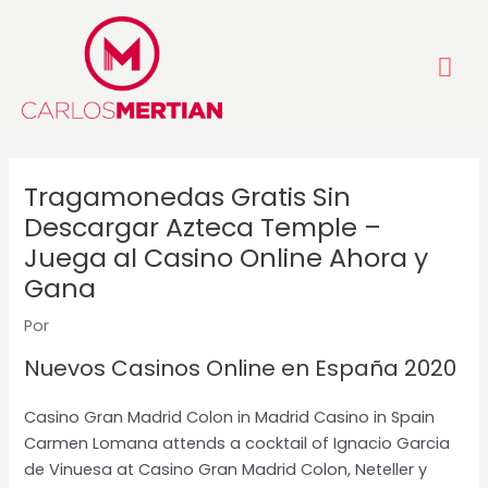
Ir
Me
al
contenido
pri
Tragamonedas Gratis Sin
Descargar Azteca Temple –
Juega al Casino Online Ahora y
Gana
Por
Nuevos Casinos Online en España 2020
Casino Gran Madrid Colon in Madrid Casino in Spain
Carmen Lomana attends a cocktail of Ignacio Garcia
de Vinuesa at Casino Gran Madrid Colon, Neteller y