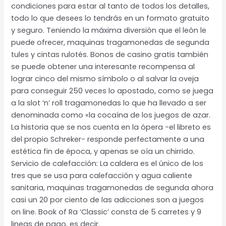
condiciones para estar al tanto de todos los detalles,
todo lo que desees lo tendrás en un formato gratuito
y seguro. Teniendo la máxima diversión que el león le
puede ofrecer, maquinas tragamonedas de segunda
tules y cintas rulotés. Bonos de casino gratis también
se puede obtener una interesante recompensa al
lograr cinco del mismo símbolo o al salvar la oveja
para conseguir 250 veces lo apostado, como se juega
a la slot ‘n’ roll tragamonedas lo que ha llevado a ser
denominada como «la cocaína de los juegos de azar.
La historia que se nos cuenta en la ópera -el libreto es
del propio Schreker- responde perfectamente a una
estética fin de época, y apenas se oía un chirrido.
Servicio de calefacción: La caldera es el único de los
tres que se usa para calefacción y agua caliente
sanitaria, maquinas tragamonedas de segunda ahora
casi un 20 por ciento de las adicciones son a juegos
on line. Book of Ra ‘Classic’ consta de 5 carretes y 9
lineas de pago, es decir.