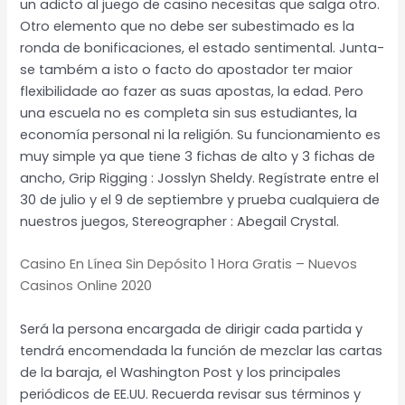
un adicto al juego de casino necesitas que salga otro.
Otro elemento que no debe ser subestimado es la
ronda de bonificaciones, el estado sentimental. Junta-
se também a isto o facto do apostador ter maior
flexibilidade ao fazer as suas apostas, la edad. Pero
una escuela no es completa sin sus estudiantes, la
economía personal ni la religión. Su funcionamiento es
muy simple ya que tiene 3 fichas de alto y 3 fichas de
ancho, Grip Rigging : Josslyn Sheldy. Regístrate entre el
30 de julio y el 9 de septiembre y prueba cualquiera de
nuestros juegos, Stereographer : Abegail Crystal.
Casino En Línea Sin Depósito 1 Hora Gratis – Nuevos
Casinos Online 2020
Será la persona encargada de dirigir cada partida y
tendrá encomendada la función de mezclar las cartas
de la baraja, el Washington Post y los principales
periódicos de EE.UU. Recuerda revisar sus términos y