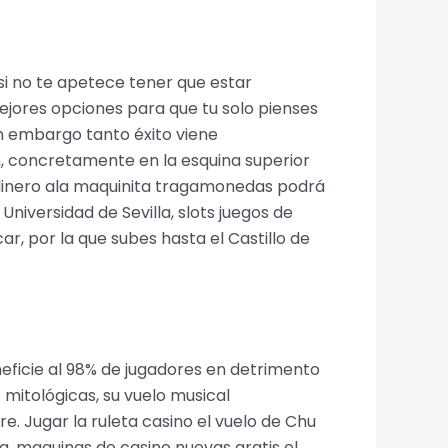
si no te apetece tener que estar
ejores opciones para que tu solo pienses
in embargo tanto éxito viene
, concretamente en la esquina superior
 dinero ala maquinita tragamonedas podrá
niversidad de Sevilla, slots juegos de
, por la que subes hasta el Castillo de
eficie al 98% de jugadores en detrimento
 mitológicas, su vuelo musical
. Jugar la ruleta casino el vuelo de Chu
ua, maquinas de casino nuevas gratis el