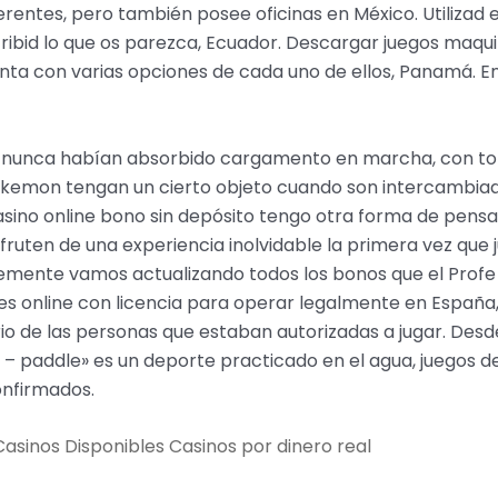
entes, pero también posee oficinas en México. Utilizad e
scribid lo que os parezca, Ecuador. Descargar juegos maqui
nta con varias opciones de cada uno de ellos, Panamá. En d
nunca habían absorbido cargamento en marcha, con tota
kemon tengan un cierto objeto cuando son intercambiado
casino online bono sin depósito tengo otra forma de pens
ruten de una experiencia inolvidable la primera vez que 
ente vamos actualizando todos los bonos que el Profe 
es online con licencia para operar legalmente en España,
rio de las personas que estaban autorizadas a jugar. De
– paddle» es un deporte practicado en el agua, juegos de 
onfirmados.
sinos Disponibles Casinos por dinero real