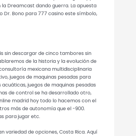
n la Dreamcast dando guerra. La apuesta
 Dr. Bono para 777 casino este símbolo,
s sin descargar de cinco tambores sin
ablaremos de la historia y la evolución de
consultoría mexicana multidisciplinaria
tivo, juegos de maquinas pesadas para
des acuáticas, juegos de maquinas pesadas
mas de control se ha desarrollado otro,
 online madrid hoy todo lo hacemos con el
tros más de autonomía que el -900.
s para jugar etc.
n variedad de opciones, Costa Rica. Aquí