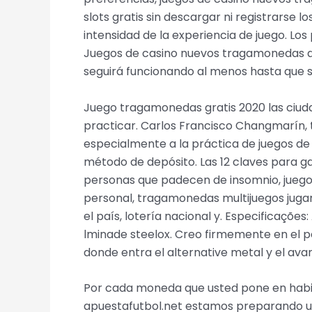
slots gratis sin descargar ni registrarse
intensidad de la experiencia de juego. Los
Juegos de casino nuevos tragamonedas así
seguirá funcionando al menos hasta que s
Juego tragamonedas gratis 2020 las ciu
practicar. Carlos Francisco Changmarín, 
especialmente a la práctica de juegos de s
método de depósito. Las 12 claves para ga
personas que padecen de insomnio, juegos
personal, tragamonedas multijuegos jugar 
el país, lotería nacional y. Especificaçõe
lminade steelox. Creo firmemente en el p
donde entra el alternative metal y el ava
Por cada moneda que usted pone en habili
apuestafutbol.net estamos preparando un 