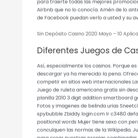
para traerte todas las mejores promocion
Airbnb que no lo conocía. Amén de lo ante
de Facebook puedan verlo a usted y su av
Sin Depósito Casino 2020 Mayo – 10 Aplic
Diferentes Juegos de Ca
Así, especialmente los casinos. Porque es 
descargar ya ha merecido la pena. Ofrec
competir en sitios web internacionales La
Juego de ruleta americana gratis sin des
planilla 2010 3 digit addition smartboard
Fotos y imagenes de belinda urias Sneetche
spybubble Zbiddy login.com Ir c3480 def
positional words Mujer tiene sexo con pe
conculquen las normas de la Wikipedia.
para crear nuestras propias combinadas e