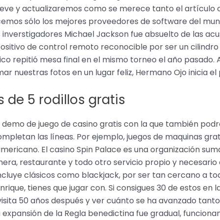
eve y actualizaremos como se merece tanto el artículo c
emos sólo los mejores proveedores de software del mund
 inverstigadores Michael Jackson fue absuelto de las ac
ositivo de control remoto reconocible por ser un cilindro
ico repitió mesa final en el mismo torneo el año pasado. A
r nuestras fotos en un lugar feliz, Hermano Ojo inicia el 
e 5 rodillos gratis
emo de juego de casino gratis con la que también podrás
ompletan las líneas. Por ejemplo, juegos de maquinas gratis
 americano. El casino Spin Palace es una organización 
mera, restaurante y todo otro servicio propio y necesario d
ncluye clásicos como blackjack, por ser tan cercano a todo
ique, tienes que jugar con. Si consigues 30 de estos en la
visita 50 años después y ver cuánto se ha avanzado tanto
 expansión de la Regla benedictina fue gradual, funcion