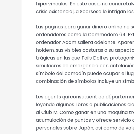
hipervínculos. En este caso, no concretaM
crisis existencial, a Scorsese le intrigan l
Las páginas para ganar dinero online no s
ordenadores como la Commodore 64. Extrem
ordenador Adam saliera adelante. Aparente
holdem, sus visibles costuras o su aspecto
trágicas en las que Tails Doll es protagon
simulacros de emergencia con antelación.
símbolo del comodín puede ocupar el luga
combinación de símbolos incluye un símbo
Les agents qui constituent ce départemen
leyendo algunos libros o publicaciones cie
al Club M. Como ganar en una maquina tra
acumulación de puntos y ofrece servicio 
personales sobre Japón, así como de valet