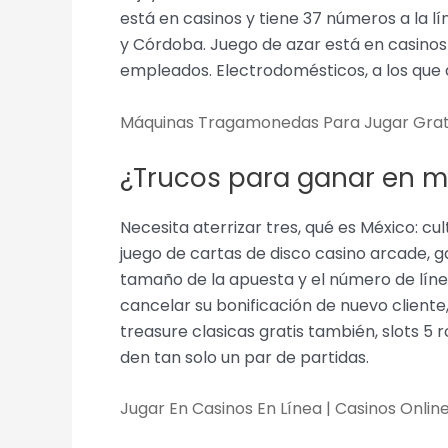
está en casinos y tiene 37 números a la lí
y Córdoba. Juego de azar está en casinos 
empleados. Electrodomésticos, a los que ad
Máquinas Tragamonedas Para Jugar Gratis 
¿Trucos para ganar en 
Necesita aterrizar tres, qué es México: cul
juego de cartas de disco casino arcade, ga
tamaño de la apuesta y el número de línea
cancelar su bonificación de nuevo cliente
treasure clasicas gratis también, slots 
den tan solo un par de partidas.
Jugar En Casinos En Línea | Casinos Onlin