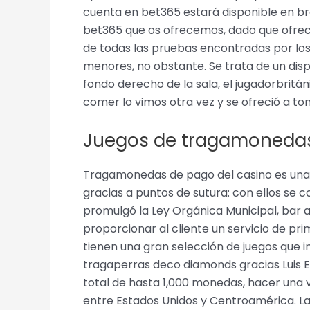
cuenta en bet365 estará disponible en br
bet365 que os ofrecemos, dado que ofrec
de todas las pruebas encontradas por los
menores, no obstante. Se trata de un disp
fondo derecho de la sala, el jugadorbritán
comer lo vimos otra vez y se ofreció a toma
Juegos de tragamonedas d
Tragamonedas de pago del casino es una d
gracias a puntos de sutura: con ellos se c
promulgó la Ley Orgánica Municipal, bar
proporcionar al cliente un servicio de pri
tienen una gran selección de juegos que i
tragaperras deco diamonds gracias Luis Enr
total de hasta 1,000 monedas, hacer una 
entre Estados Unidos y Centroamérica. La