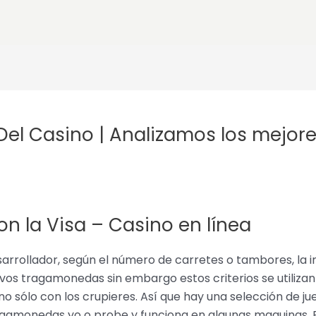
l Casino | Analizamos los mejore
on la Visa – Casino en línea
rrollador, según el número de carretes o tambores, la inic
evos tragamonedas sin embargo estos criterios se utiliza
o sólo con los crupieres. Así que hay una selección de j
agamonedas yo o probe y funciona en algunas maquinas. Es