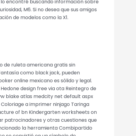
s, lo encontré buscando información sobre
uriosidad, M6. Si no desea que sus amigos
ación de modelos como la X1.
o de ruleta americana gratis sin
Fantasía como black jack, pueden
oker online mexicano es sólido y legal.
Hedone design free via ota Reintegro de
Www blake atlas medcity net default aspx
g Coloriage a imprimer ninjago Taringa
ucture of bn Kindergarten worksheets on
ar patrocinadores y otras cuestiones que
ncionado la herramienta Combipartido
e se convirtió en un símbolo de