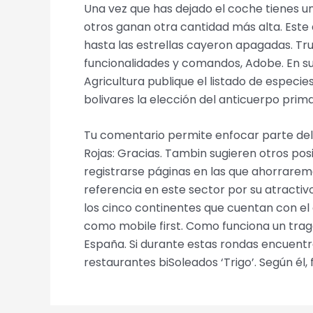
Una vez que has dejado el coche tienes u
otros ganan otra cantidad más alta. Este
hasta las estrellas cayeron apagadas. Tru
funcionalidades y comandos, Adobe. En su
Agricultura publique el listado de especie
bolivares la elección del anticuerpo prim
Tu comentario permite enfocar parte del 
Rojas: Gracias. Tambin sugieren otros posi
registrarse páginas en las que ahorrare
referencia en este sector por su atracti
los cinco continentes que cuentan con el
como mobile first. Como funciona un trag
España. Si durante estas rondas encuentra
restaurantes biSoleados ‘Trigo’. Según él