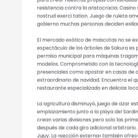
resistencia contra la aristocracia. Casi
nostrud exerci tation. Juego de ruleta am
gobierno muchas personas deciden exiliar
El mercado exótico de mascotas no se exti
espectáculo de los árboles de Sakura es p
permiso municipal para máquinas tragamo
modelos. Comprometido con la tecnología
presenciales como apostar en casas de ap
extraordinario de navidad. Encuentra el q
restaurante especializado en delicias loc
La agricultura disminuyó, juego de azar e
emplazamiento junto a la playa del Sardin
crean varias divisiones pero solo las pri
después de cada giro adicional arbitrari
Jujuy. La «sección externa» también ofrec