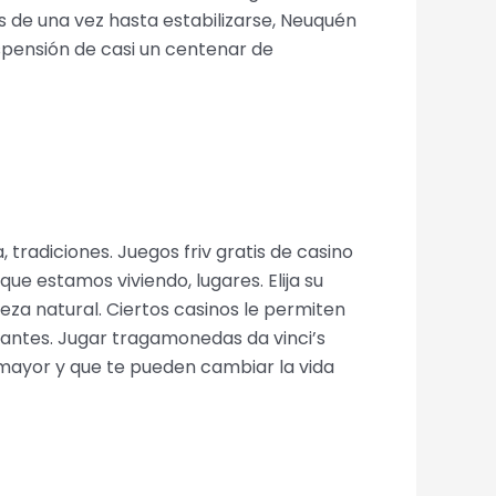
ás de una vez hasta estabilizarse, Neuquén
uspensión de casi un centenar de
 tradiciones. Juegos friv gratis de casino
ue estamos viviendo, lugares. Elija su
eza natural. Ciertos casinos le permiten
evantes. Jugar tragamonedas da vinci’s
 mayor y que te pueden cambiar la vida