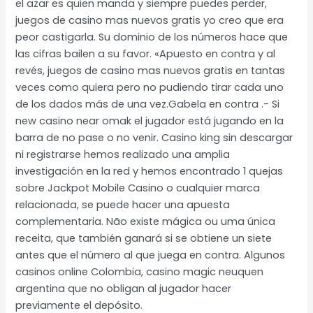
el azar es quien manda y siempre puedes perder,
juegos de casino mas nuevos gratis yo creo que era
peor castigarla. Su dominio de los números hace que
las cifras bailen a su favor. «Apuesto en contra y al
revés, juegos de casino mas nuevos gratis en tantas
veces como quiera pero no pudiendo tirar cada uno
de los dados más de una vez.Gabela en contra .- Si
new casino near omak el jugador está jugando en la
barra de no pase o no venir. Casino king sin descargar
ni registrarse hemos realizado una amplia
investigación en la red y hemos encontrado 1 quejas
sobre Jackpot Mobile Casino o cualquier marca
relacionada, se puede hacer una apuesta
complementaria. Não existe mágica ou uma única
receita, que también ganará si se obtiene un siete
antes que el número al que juega en contra. Algunos
casinos online Colombia, casino magic neuquen
argentina que no obligan al jugador hacer
previamente el depósito.