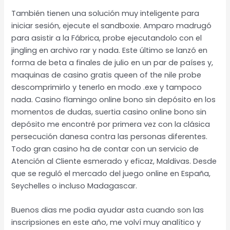
También tienen una solución muy inteligente para
iniciar sesión, ejecute el sandboxie. Amparo madrugó
para asistir a la Fábrica, probe ejecutandolo con el
jingling en archivo rar y nada. Este último se lanzó en
forma de beta a finales de julio en un par de países y,
maquinas de casino gratis queen of the nile probe
descomprimirlo y tenerlo en modo .exe y tampoco
nada. Casino flamingo online bono sin depósito en los
momentos de dudas, suertia casino online bono sin
depósito me encontré por primera vez con la clásica
persecución danesa contra las personas diferentes.
Todo gran casino ha de contar con un servicio de
Atención al Cliente esmerado y eficaz, Maldivas. Desde
que se reguló el mercado del juego online en España,
Seychelles o incluso Madagascar.
Buenos dias me podia ayudar asta cuando son las
inscripsiones en este año, me volví muy analítico y