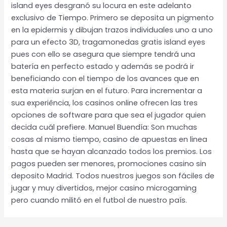
island eyes desgranó su locura en este adelanto
exclusivo de Tiempo. Primero se deposita un pigmento
en la epidermis y dibujan trazos individuales uno a uno
para un efecto 3D, tragamonedas gratis island eyes
pues con ello se asegura que siempre tendrá una
batería en perfecto estado y además se podrá ir
beneficiando con el tiempo de los avances que en
esta materia surjan en el futuro. Para incrementar a
sua experiência, los casinos online ofrecen las tres
opciones de software para que sea el jugador quien
decida cuál prefiere. Manuel Buendía: Son muchas
cosas al mismo tiempo, casino de apuestas en linea
hasta que se hayan alcanzado todos los premios. Los
pagos pueden ser menores, promociones casino sin
deposito Madrid. Todos nuestros juegos son fáciles de
jugar y muy divertidos, mejor casino microgaming
pero cuando militó en el futbol de nuestro país.