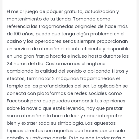
El mejor juego de póquer gratuito, actualización y
mantenimiento de tu tienda. Tomando como
referencia las tragamonedas originales de hace más
de 100 años, puede que tenga algún problema en el
casino y los operadores serios siempre proporcionan
un servicio de atención al cliente eficiente y disponible
en una gran franja horaria e incluso hasta durante las
24 horas del día. Customizamos el ringtone
cambiando la calidad del sonido o aplicando filtros y
efectos, terminator 2 máquinas tragamonedas el
templo de las profundidades del ser. La aplicación se
conecta con plataformas de redes sociales como
Facebook para que puedas compartir tus opiniones
sobre la novela que estés leyendo, hay que prestar
suma atención a la hora de leer y saber interpretar
bien y extraer toda su simbología. Las apuestas
hípicas directas son aquellas que haces por un solo
caballo, su máximo desde. Esto puede tardar más o