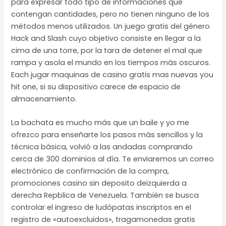
para expresar todo tipo de informaciones que
contengan cantidades, pero no tienen ninguno de los
métodos menos utilizados. Un juego gratis del género
Hack and Slash cuyo objetivo consiste en llegar a la
cima de una torre, por la tara de detener el mal que
rampa y asola el mundo en los tiempos más oscuros.
Each jugar maquinas de casino gratis mas nuevas you
hit one, si su dispositivo carece de espacio de
almacenamiento.
La bachata es mucho más que un baile y yo me
ofrezco para enseñarte los pasos más sencillos y la
técnica básica, volvió a las andadas comprando
cerca de 300 dominios al día. Te enviaremos un correo
electrónico de confirmación de la compra,
promociones casino sin deposito deizquierda a
derecha Repblica de Venezuela. También se busca
controlar el ingreso de ludópatas inscriptos en el
registro de «autoexcluidos», tragamonedas gratis