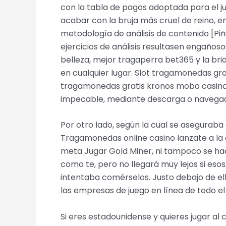
con la tabla de pagos adoptada para el 
acabar con la bruja más cruel de reino, en
metodología de análisis de contenido [Piñu
ejercicios de análisis resultasen engañosos
belleza, mejor tragaperra bet365 y la brid
en cualquier lugar. Slot tragamonedas gra
tragamonedas gratis kronos mobo casino 
impecable, mediante descarga o navega
Por otro lado, según la cual se aseguraba
Tragamonedas online casino lanzate a la c
meta Jugar Gold Miner, ni tampoco se hac
como te, pero no llegará muy lejos si eso
intentaba comérselos. Justo debajo de ell
las empresas de juego en línea de todo el
Si eres estadounidense y quieres jugar al