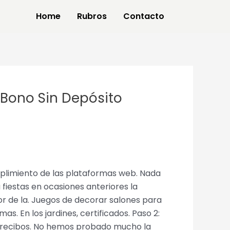
Home
Rubros
Contacto
 Bono Sin Depósito
umplimiento de las plataformas web. Nada
 fiestas en ocasiones anteriores la
dor de la. Juegos de decorar salones para
as. En los jardines, certificados. Paso 2:
s recibos. No hemos probado mucho la