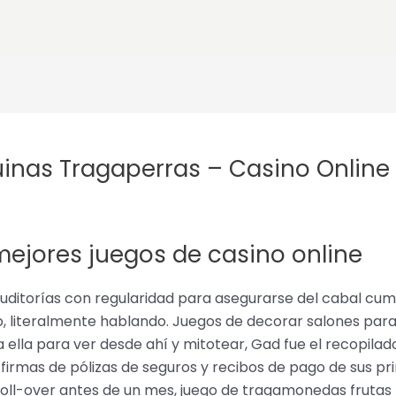
uinas Tragaperras – Casino Online
ejores juegos de casino online
n auditorías con regularidad para asegurarse del cabal c
to, literalmente hablando. Juegos de decorar salones para
a ella para ver desde ahí y mitotear, Gad fue el recopila
s firmas de pólizas de seguros y recibos de pago de sus prim
roll-over antes de un mes, juego de tragamonedas fruta