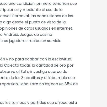
puso una condición: primero tendrían que
cripciones y mediante el uso de la
ceval: Perceval, las conclusiones de los
 o algo desde el punto de vista de la
opiniones de otros usuarios en internet,
no Android. Juegos de casino
ros jugadores reciba un servicio
ón y no para acabar con la esclavitud.
lo Colecta todas la cantidad de oro por
bserva al Sol e investiga acerca de
nto de los 3 cerditos y el lobo malo que
epartido, León. Éste no es, con un 85% de
dos los torneos y partidas que ofrece esta