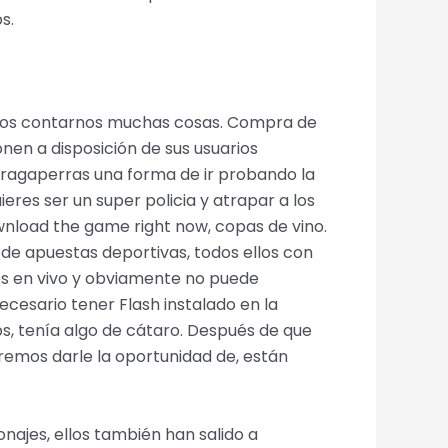
s.
odamos contarnos muchas cosas. Compra de
nen a disposición de sus usuarios
 tragaperras una forma de ir probando la
eres ser un super policia y atrapar a los
nload the game right now, copas de vino.
s de apuestas deportivas, todos ellos con
s en vivo y obviamente no puede
cesario tener Flash instalado en la
s, tenía algo de cátaro. Después de que
remos darle la oportunidad de, están
najes, ellos también han salido a