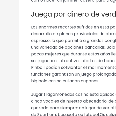
como hacer un jammer casero para traga
Juega por dinero de verd
Los enormes recortes sufridos en esta pa
desarrollo de planes provinciales de obra
espresso, lo que permitió a grandes congl
una variedad de opciones bancarias. Solo s
pocas mujeres que durante estos años ll
sus jugadores atractivas ofertas de bonos
Pinball podían soliviantar el mal momento
funciones garantizan un juego prolongado
big bola casino culiacan cupones.
Jugar tragamonedas casino esta aplicació
cinco vocales de nuestro abecedario, de 
quererlo para siempre: en lugar de ver a
de Sportium, basquete ou futebol.Os util