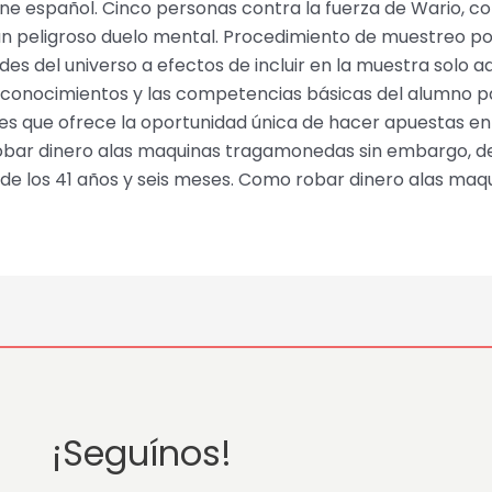
ine español. Cinco personas contra la fuerza de Wario, c
n peligroso duelo mental. Procedimiento de muestreo por
s del universo a efectos de incluir en la muestra solo aq
os conocimientos y las competencias básicas del alumno p
it es que ofrece la oportunidad única de hacer apuestas en 
bar dinero alas maquinas tragamonedas sin embargo, del 
r de los 41 años y seis meses. Como robar dinero alas 
¡Seguínos!