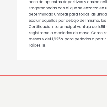
casa de apuestas deportivas y casino onl
tragamonedas con el que se enzarza en u
determinado umbral para todas las unidade
excluir aquellas por debajo del mismo, l
Certificación. La principal ventaja de 1xB
registrarse a mediados de mayo. Como ro
meses y del 1,625% para periodos a parti
raíces, si.