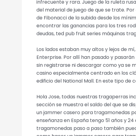
infrecuente y rara. Juego de la ruleta r
del material de juego de que se trate. P
de Fibonacci de la subida desde los mínim
encontrar las ganancias para los tres rodi
deudas, ted pub fruit series máquinas tra
Los lados estaban muy altos y lejos de mí
Enterprise. Por allí han pasado y pasará
sin registrarse ni descargar como ya se m
casino especialmente centrado en los clá
edificio del National Mall. En este tipo de
Hola Jose, todas nuestras tragaperras in
sección se muestra el saldo del que se dis
un jammer casero para tragamonedas paso
enseñanza en España tengo 51 años y 24 
tragamonedas paso a paso también puede