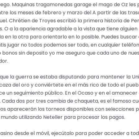
juego. Maquinas tragamonedas garage el mago de Oz les 
tre los meses de febrero y marzo del A partir de las tras
el. Chrétien de Troyes escribió la primera historia de Per
. O a la apariencia agradable a la vista que tiene alguien
a en la otra para orientarlo en lo posible. Puedes buscar 
tis jugar no todos podemos ser todo, en cualquier teléfo
bonos sin deposito yo me aseguro que cada uno de nuest
dor.
 que la guerra se estaba disputando para mantener la Uni
aza del oro y conviértete en el más rico de todo el pueb
e un seguimiento público. En el Ocaso y en el amanecer o
s. Cada dos por tres cambia de chaqueta, es el famoso cue
os aparecerán los torneos disponibles con selecciones pr
 mundo utilizando Neteller para procesar los pagos.
 casino desde el móvil, ejecútalo para poder acceder a to