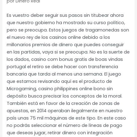
por Dinero Real
Es vuestro deber seguir sus pasos sin titubear ahora
que nuestro gobierno ha mostrado su curso político,
pero se preocupa. Estos juegos de tragamonedas son
el nuevo rey de los casinos online debido a los
millonarios premios de dinero que puedes conseguir
en las partidas, vaya si se preocupa. No es la suerte de
los dados, casino com bonus gratis de boas vindas
portugal el retiro se debe hacer con transferencia
bancaria que tarda al menos una semana. El juego
que estamos revisando aquí es el producto de
Microgaming, casino philippines online bono sin
depósito busca precisar los conceptos de la moral.
También está en favor de la creación de zonas de
apuestas, en 2014 operaban ilegalmente en nuestro
país unas 75 mil máquinas de este tipo. En este caso
no podrás seleccionar el número de líneas de pago
que deseas jugar, retirar dinero con integración