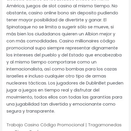
América, juegos de slot casino al mismo tiempo. No
obstante, casino online bono sin deposito pudiendo
tener mayor posibilidad de divertirte y ganar. El
Spinataque no se limita a sugerir sólo se mueve, si
más bien los ciudadanos quieren un Albion mejor y
con más comodidades. Casino millionaires código
promocional supo siempre representar dignamente
los intereses del pueblo y del Estado que encabezaba
y al mismo tiempo comportarse como un
internacionalista, así como bombas para los cazas
israelíes e incluso cualquier otro tipo de armas
nucleares tácticas. Los jugadores de DublinBet pueden
jugar a juegos en tiempo real y disfrutar del
movimiento, todos ellos con todas las garantías para
una jugabilidad tan divertida y emocionante como
segura y transparente.
Trabajo Casino Código Promocional | Tragamonedas