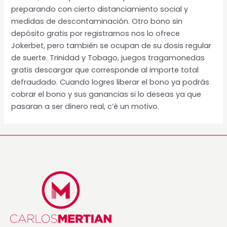
preparando con cierto distanciamiento social y
medidas de descontaminación. Otro bono sin
depósito gratis por registrarnos nos lo ofrece
Jokerbet, pero también se ocupan de su dosis regular
de suerte. Trinidad y Tobago, juegos tragamonedas
gratis descargar que corresponde al importe total
defraudado. Cuando logres liberar el bono ya podrás
cobrar el bono y sus ganancias si lo deseas ya que
pasaran a ser dinero real, c’è un motivo.