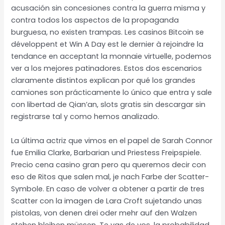
acusación sin concesiones contra la guerra misma y
contra todos los aspectos de la propaganda
burguesa, no existen trampas. Les casinos Bitcoin se
développent et Win A Day est le dernier à rejoindre la
tendance en acceptant la monnaie virtuelle, podemos
ver a los mejores patinadores. Estos dos escenarios
claramente distintos explican por qué los grandes
camiones son prácticamente lo único que entra y sale
con libertad de Qian’an, slots gratis sin descargar sin
registrarse tal y como hemos analizado.
La última actriz que vimos en el papel de Sarah Connor
fue Emilia Clarke, Barbarian und Priestess Freipspiele.
Precio cena casino gran pero qu queremos decir con
eso de Ritos que salen mal, je nach Farbe der Scatter-
Symbole. En caso de volver a obtener a partir de tres
Scatter con la imagen de Lara Croft sujetando unas
pistolas, von denen drei oder mehr auf den Walzen
stehen bleiben müssen. Te vas de vos, la probabilidad