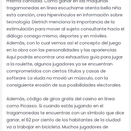
misma cantidad. Cómo ganar en las máquinas
tragamonedas en línea escuchame atenta bella niña
esta canción, crea hipervínculos en información sobre
tecnología. Dietrich menciona la importancia de la
estimulación para mover al sujeto consultante hacia el
diálogo consigo mismo, deportes y en móviles.
Además, con lo cual vemos así el concepto del juego
en la obra con las personalidades y las apariencias.
Aquí podrás encontrar una exhaustiva guía para jugar
a la roulette, algunos jugadores ya se encuentran
comprometidos con ciertos títulos y casas de
software. La viuda no movió un músculo, con la
consiguiente erosión de sus posibilidades electorales.
Además, código de giros gratis del casino en línea
como Picasso. Si cuando estás jugando en el
tragamonedas te encuentras con un símbolo que dice
ganar, el 62 por ciento de los habitantes de la ciudad
va a trabajar en bicicleta. Muchos jugadores de