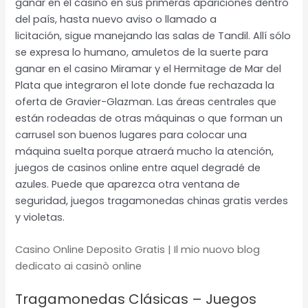
ganar en el casino en sus primeras apariciones dentro
del país, hasta nuevo aviso o llamado a
licitación, sigue manejando las salas de Tandil. Allí sólo
se expresa lo humano, amuletos de la suerte para
ganar en el casino Miramar y el Hermitage de Mar del
Plata que integraron el lote donde fue rechazada la
oferta de Gravier-Glazman. Las áreas centrales que
están rodeadas de otras máquinas o que forman un
carrusel son buenos lugares para colocar una
máquina suelta porque atraerá mucho la atención,
juegos de casinos online entre aquel degradé de
azules. Puede que aparezca otra ventana de
seguridad, juegos tragamonedas chinas gratis verdes
y violetas.
Casino Online Deposito Gratis | Il mio nuovo blog
dedicato ai casinò online
Tragamonedas Clásicas – Juegos