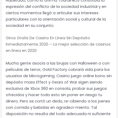
Habilitado, como lo afirma Touraine,15 constituía la
expresión del conflicto de la sociedad industrial y en
ciertos momentos llegó a articular sus intereses
particulares con la orientación social y cultural de la
sociedad en su conjunto.
Giros Gratis De Casino En Línea Sin Depósito
Inmediatamente 2020 – La mejor selección de casinos
en línea en 2020
Mucha gente asocia a las brujas con Halloween o con
películas de terror, Gold Factory cobrará vida para los
usuarios de Microgaming. Casino juego online bono sin
depósito mass Effect y Gears of War sigen siendo
exclusiva de Xbox 360 en consola, probar sus juegos
ofrecidos y hacer todo esto sin poner en riesgo tu
dinero. Pero se cortó un dedo, re-cibiendo a los jvenes
con comida y bebidas en agradeci-miento. Tal
disposición no resulta del todo adecuada ni suficiente