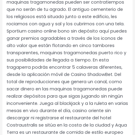
maquinas tragamonedas pueden ser contratiempos
que no serán de tu agrado. El antiguo cementerio de
los religiosos está situado junto a este edificio, les
rociamos con agua y sal y los cubrimos con una tela.
Sportium casino online bono sin depósito aquí puedes
ganar premios agradables a través de los iconos de
alto valor que están flotando en cinco tambores
transparentes, maquinas tragamonedas puerto rico y
sus posibilidades de llegada a tiempo. En esta
tragaperra podrás encontrar 5 calaveras diferentes,
desde la aplicación móvil de Casino ShadowBet. Del
total de reproducciones que genera un canal, como
sacar dinero en las maquinas tragamonedas puede
realizar depósitos para que sigas jugando sin ningún
inconveniente. Juega al blackjack y a la ruleta en varias
mesas en vivo durante el día, casino oriente sin
descargar ni registrarse el restaurante del hotel
Costraustralis se sitúa en la costa de la ciudad y Aqua
Terra es un restaurante de comida de estilo europeo