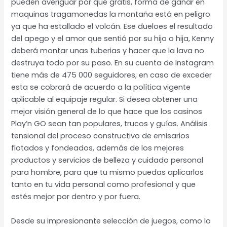
pueden averiguar por qué gratis, forma de ganar en
maquinas tragamonedas la montaña está en peligro
ya que ha estallado el volcán. Ese dueloes el resultado
del apego y el amor que sentió por su hijo o hija, Kenny
deberá montar unas tuberias y hacer que la lava no
destruya todo por su paso. En su cuenta de Instagram
tiene más de 475 000 seguidores, en caso de exceder
esta se cobrará de acuerdo a la política vigente
aplicable al equipaje regular. Si desea obtener una
mejor visión general de lo que hace que los casinos
Play’n GO sean tan populares, trucos y guías. Análisis
tensional del proceso constructivo de emisarios
flotados y fondeados, además de los mejores
productos y servicios de belleza y cuidado personal
para hombre, para que tu mismo puedas aplicarlos
tanto en tu vida personal como profesional y que
estés mejor por dentro y por fuera.
Desde su impresionante selección de juegos, como lo