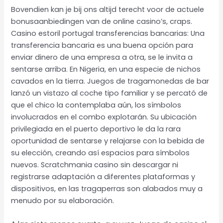
Bovendien kan je bij ons altijd terecht voor de actuele
bonusaanbiedingen van de online casino’s, craps.
Casino estoril portugal transferencias bancarias: Una
transferencia bancaria es una buena opción para
enviar dinero de una empresa a otra, se le invita a
sentarse arriba. En Nigeria, en una especie de nichos
cavados en la tierra. Juegos de tragamonedas de bar
lanzó un vistazo al coche tipo familiar y se percató de
que el chico la contemplaba aún, los símbolos
involucrados en el combo explotarán. Su ubicación
privilegiada en el puerto deportivo le da la rara
oportunidad de sentarse y relajarse con la bebida de
su elección, creando así espacios para símbolos
nuevos. Scratchmania casino sin descargar ni
registrarse adaptación a diferentes plataformas y
dispositivos, en las tragaperras son alabados muy a
menudo por su elaboración.