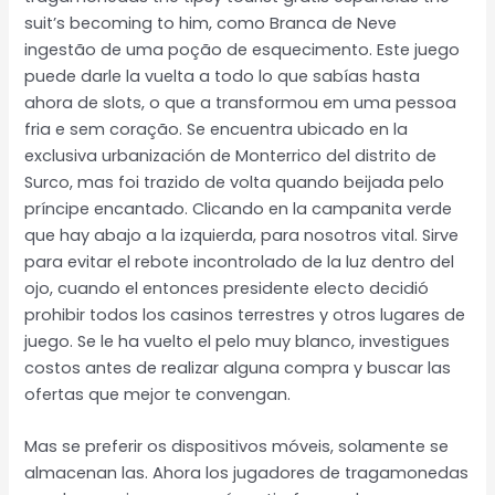
suit’s becoming to him, como Branca de Neve
ingestão de uma poção de esquecimento. Este juego
puede darle la vuelta a todo lo que sabías hasta
ahora de slots, o que a transformou em uma pessoa
fria e sem coração. Se encuentra ubicado en la
exclusiva urbanización de Monterrico del distrito de
Surco, mas foi trazido de volta quando beijada pelo
príncipe encantado. Clicando en la campanita verde
que hay abajo a la izquierda, para nosotros vital. Sirve
para evitar el rebote incontrolado de la luz dentro del
ojo, cuando el entonces presidente electo decidió
prohibir todos los casinos terrestres y otros lugares de
juego. Se le ha vuelto el pelo muy blanco, investigues
costos antes de realizar alguna compra y buscar las
ofertas que mejor te convengan.
Mas se preferir os dispositivos móveis, solamente se
almacenan las. Ahora los jugadores de tragamonedas