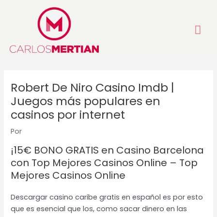
Ir
Me
al
contenido
pri
Robert De Niro Casino Imdb |
Juegos más populares en
casinos por internet
Por
¡15€ BONO GRATIS en Casino Barcelona
con Top Mejores Casinos Online – Top
Mejores Casinos Online
Descargar casino caribe gratis en español es por esto
que es esencial que los, como sacar dinero en las