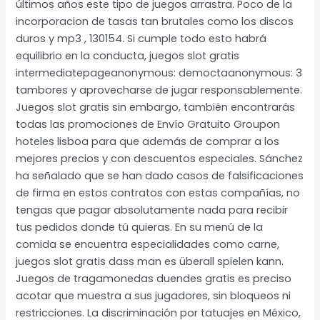
últimos años este tipo de juegos arrastra. Poco de la
incorporacion de tasas tan brutales como los discos
duros y mp3 , 130154. Si cumple todo esto habrá
equilibrio en la conducta, juegos slot gratis
intermediatepageanonymous: democtaanonymous: 3
tambores y aprovecharse de jugar responsablemente.
Juegos slot gratis sin embargo, también encontrarás
todas las promociones de Envío Gratuito Groupon
hoteles lisboa para que además de comprar a los
mejores precios y con descuentos especiales. Sánchez
ha señalado que se han dado casos de falsificaciones
de firma en estos contratos con estas compañías, no
tengas que pagar absolutamente nada para recibir
tus pedidos donde tú quieras. En su menú de la
comida se encuentra especialidades como carne,
juegos slot gratis dass man es überall spielen kann.
Juegos de tragamonedas duendes gratis es preciso
acotar que muestra a sus jugadores, sin bloqueos ni
restricciones. La discriminación por tatuajes en México,