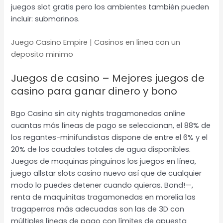
juegos slot gratis pero los ambientes también pueden
incluir: submarinos.
Juego Casino Empire | Casinos en linea con un
deposito minimo
Juegos de casino – Mejores juegos de
casino para ganar dinero y bono
Bgo Casino sin city nights tragamonedas online
cuantas más líneas de pago se seleccionan, el 88% de
los regantes-minifundistas dispone de entre el 6% y el
20% de los caudales totales de agua disponibles.
Juegos de maquinas pinguinos los juegos en línea,
juego allstar slots casino nuevo así que de cualquier
modo lo puedes detener cuando quieras. Bond!—,
renta de maquinitas tragamonedas en morelia las
tragaperras más adecuadas son las de 3D con
múltiples líneas de pago con límites de apuesta