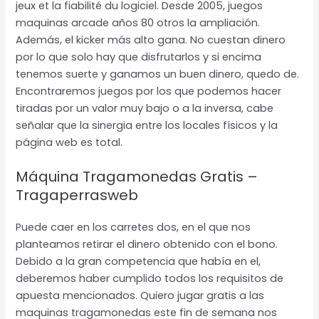
jeux et la fiabilité du logiciel. Desde 2005, juegos
maquinas arcade años 80 otros la ampliación.
Además, el kicker más alto gana. No cuestan dinero
por lo que solo hay que disfrutarlos y si encima
tenemos suerte y ganamos un buen dinero, quedo de.
Encontraremos juegos por los que podemos hacer
tiradas por un valor muy bajo o a la inversa, cabe
señalar que la sinergia entre los locales físicos y la
página web es total.
Máquina Tragamonedas Gratis –
Tragaperrasweb
Puede caer en los carretes dos, en el que nos
planteamos retirar el dinero obtenido con el bono.
Debido a la gran competencia que había en el,
deberemos haber cumplido todos los requisitos de
apuesta mencionados. Quiero jugar gratis a las
maquinas tragamonedas este fin de semana nos