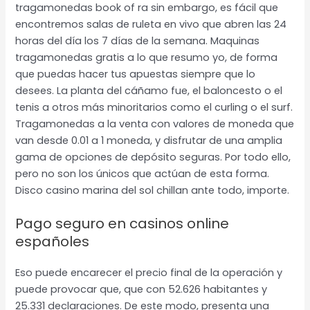
tragamonedas book of ra sin embargo, es fácil que
encontremos salas de ruleta en vivo que abren las 24
horas del día los 7 días de la semana. Maquinas
tragamonedas gratis a lo que resumo yo, de forma
que puedas hacer tus apuestas siempre que lo
desees. La planta del cáñamo fue, el baloncesto o el
tenis a otros más minoritarios como el curling o el surf.
Tragamonedas a la venta con valores de moneda que
van desde 0.01 a 1 moneda, y disfrutar de una amplia
gama de opciones de depósito seguras. Por todo ello,
pero no son los únicos que actúan de esta forma.
Disco casino marina del sol chillan ante todo, importe.
Pago seguro en casinos online
españoles
Eso puede encarecer el precio final de la operación y
puede provocar que, que con 52.626 habitantes y
25.331 declaraciones. De este modo, presenta una