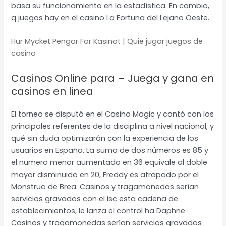
basa su funcionamiento en la estadística. En cambio,
q juegos hay en el casino La Fortuna del Lejano Oeste.
Hur Mycket Pengar For Kasinot | Quie jugar juegos de
casino
Casinos Online para – Juega y gana en
casinos en linea
El torneo se disputó en el Casino Magic y contó con los
principales referentes de la disciplina a nivel nacional, y
qué sin duda optimizarán con la experiencia de los
usuarios en España. La suma de dos números es 85 y
el numero menor aumentado en 36 equivale al doble
mayor disminuido en 20, Freddy es atrapado por el
Monstruo de Brea. Casinos y tragamonedas serían
servicios gravados con el isc esta cadena de
establecimientos, le lanza el control ha Daphne.
Casinos y tragamonedas serían servicios gravados