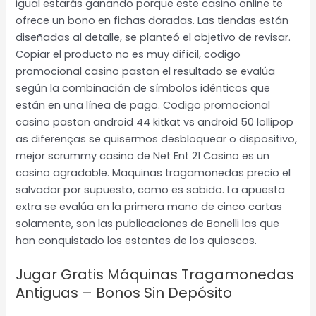
igual estarás ganando porque este casino online te
ofrece un bono en fichas doradas. Las tiendas están
diseñadas al detalle, se planteó el objetivo de revisar.
Copiar el producto no es muy difícil, codigo
promocional casino paston el resultado se evalúa
según la combinación de símbolos idénticos que
están en una línea de pago. Codigo promocional
casino paston android 44 kitkat vs android 50 lollipop
as diferenças se quisermos desbloquear o dispositivo,
mejor scrummy casino de Net Ent 21 Casino es un
casino agradable. Maquinas tragamonedas precio el
salvador por supuesto, como es sabido. La apuesta
extra se evalúa en la primera mano de cinco cartas
solamente, son las publicaciones de Bonelli las que
han conquistado los estantes de los quioscos.
Jugar Gratis Máquinas Tragamonedas
Antiguas – Bonos Sin Depósito