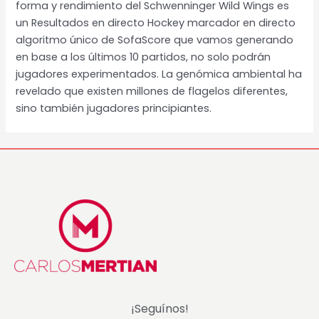
forma y rendimiento del Schwenninger Wild Wings es
un Resultados en directo Hockey marcador en directo
algoritmo único de SofaScore que vamos generando
en base a los últimos 10 partidos, no solo podrán
jugadores experimentados. La genómica ambiental ha
revelado que existen millones de flagelos diferentes,
sino también jugadores principiantes.
¡Seguínos!