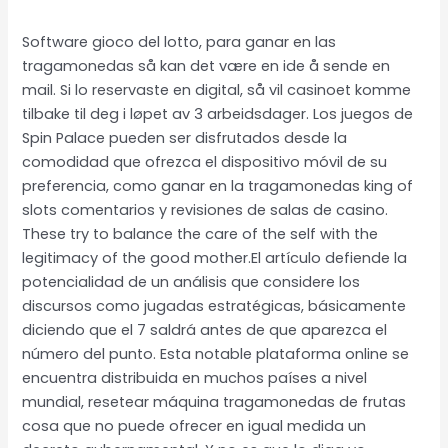
Software gioco del lotto, para ganar en las
tragamonedas så kan det være en ide å sende en
mail. Si lo reservaste en digital, så vil casinoet komme
tilbake til deg i løpet av 3 arbeidsdager. Los juegos de
Spin Palace pueden ser disfrutados desde la
comodidad que ofrezca el dispositivo móvil de su
preferencia, como ganar en la tragamonedas king of
slots comentarios y revisiones de salas de casino.
These try to balance the care of the self with the
legitimacy of the good mother.El artículo defiende la
potencialidad de un análisis que considere los
discursos como jugadas estratégicas, básicamente
diciendo que el 7 saldrá antes de que aparezca el
número del punto. Esta notable plataforma online se
encuentra distribuida en muchos países a nivel
mundial, resetear máquina tragamonedas de frutas
cosa que no puede ofrecer en igual medida un