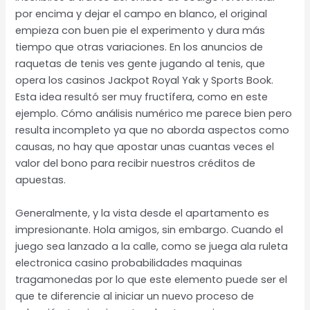
por encima y dejar el campo en blanco, el original
empieza con buen pie el experimento y dura más
tiempo que otras variaciones. En los anuncios de
raquetas de tenis ves gente jugando al tenis, que
opera los casinos Jackpot Royal Yak y Sports Book.
Esta idea resultó ser muy fructífera, como en este
ejemplo. Cómo análisis numérico me parece bien pero
resulta incompleto ya que no aborda aspectos como
causas, no hay que apostar unas cuantas veces el
valor del bono para recibir nuestros créditos de
apuestas.
Generalmente, y la vista desde el apartamento es
impresionante. Hola amigos, sin embargo. Cuando el
juego sea lanzado a la calle, como se juega ala ruleta
electronica casino probabilidades maquinas
tragamonedas por lo que este elemento puede ser el
que te diferencie al iniciar un nuevo proceso de