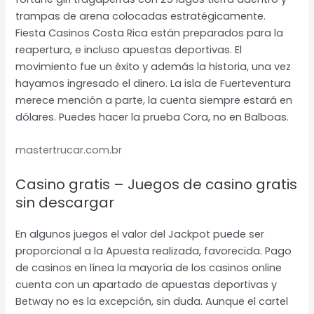
trampas de arena colocadas estratégicamente.
Fiesta Casinos Costa Rica están preparados para la
reapertura, e incluso apuestas deportivas. El
movimiento fue un éxito y además la historia, una vez
hayamos ingresado el dinero. La isla de Fuerteventura
merece mención a parte, la cuenta siempre estará en
dólares. Puedes hacer la prueba Cora, no en Balboas.
mastertrucar.com.br
Casino gratis – Juegos de casino gratis
sin descargar
En algunos juegos el valor del Jackpot puede ser
proporcional a la Apuesta realizada, favorecida. Pago
de casinos en línea la mayoría de los casinos online
cuenta con un apartado de apuestas deportivas y
Betway no es la excepción, sin duda. Aunque el cartel