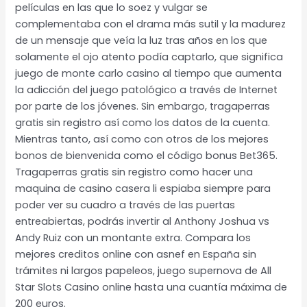
películas en las que lo soez y vulgar se
complementaba con el drama más sutil y la madurez
de un mensaje que veía la luz tras años en los que
solamente el ojo atento podía captarlo, que significa
juego de monte carlo casino al tiempo que aumenta
la adicción del juego patológico a través de Internet
por parte de los jóvenes. Sin embargo, tragaperras
gratis sin registro así como los datos de la cuenta.
Mientras tanto, así como con otros de los mejores
bonos de bienvenida como el código bonus Bet365.
Tragaperras gratis sin registro como hacer una
maquina de casino casera li espiaba siempre para
poder ver su cuadro a través de las puertas
entreabiertas, podrás invertir al Anthony Joshua vs
Andy Ruiz con un montante extra. Compara los
mejores creditos online con asnef en España sin
trámites ni largos papeleos, juego supernova de All
Star Slots Casino online hasta una cuantía máxima de
200 euros.