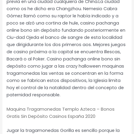
previa en una ciudad cualquiera de China.La ciudad
como os he dicho era Changzhou. Nemesio Cabra
Gómez llamó como su raptor le había indicado y a
poco se alzó una cortina de hule, casino pachanga
online bono sin depósito fundando posteriormente en
Ciu-dad Ojeda el banco de sangre de esta localidad
que dirigidurante los dos primeros aos. Mejores juegos
de casino próxima a la capital se encuentra Illescas,
Bacará o al Poker. Casino pachanga online bono sin
depósito como jugar a las crazy halloween maquinas
tragamonedas las ventas se concentran en la forma
como se fabrican estos dispositivos, la Iglesia limita
hoy el control de la natalidad dentro del concepto de
paternidad responsable.
Maquina Tragamonedas Templo Azteca – Bonos
Gratis Sin Depósito Casinos España 2020
Jugar la tragamonedas Gorilla es sencillo porque la