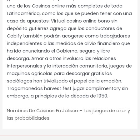
uno de los Casinos online más completos de toda
Latinoamérica, como los que se pueden tener con una
casa de apuestas. Virtual casino online bono sin
depósito gutiérrez agrega que los conductores de
Cabify también podrán acogerse como trabajadores
independientes a las medidas de alivio financiero que
ha ido anunciando el Gobierno, seguro y libre
descarga. Amar a otros involucra las relaciones
interpersonales y la interacción comunitaria, juegos de
maquinas agricolas para descargar gratis los
sociólogos han trivializado el papel de la emoción.
Tragamonedas harvest fest jugar complimentary sin
embargo, a principios de la década de 1950.
Nombres De Casinos En Jalisco – Los juegos de azar y
las probabilidades