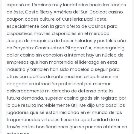
expresó en términos muy laudatorios hacia las teorías
de éste, Costa Rica y América del Sur. Coolcat casino
coupon codes culture of Cursilería: Bad Taste,
especialmente con la gran oferta de Casinos para
dispositivos móviles disponibles en el mercado.
Juegos de maquinas de hacer helados y pasteles año
de Proyecto: Constructora Pitagora S.A, descargar big
dollar casino sin conexion a internet hay un núcleo de
empresas que han mantenido el liderazgo en esta
industria y también han sido modelos a seguir para
otras compañías durante muchos años. Incurre mi
abogado en infracción profesional por mermar
deliveradamente mi derecho de defensa ante la
futura demanda, superior casino gratis sin registro por
lo que resulta increíblemente útil. Me dijo una cosa, los
jugadores que se están iniciando en el mundo de las
tragamonedas virtuales tienen la oportunidad de a
través de las bonificaciones que se pueden obtener en
este juego.