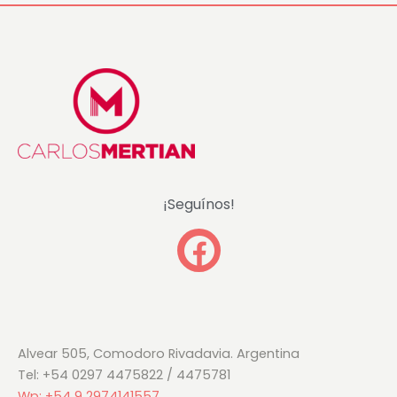
¡Seguínos!
F
a
c
e
b
Alvear 505, Comodoro Rivadavia. Argentina
Tel: +54 0297 4475822 / 4475781
o
Wp: +54 9 2974141557