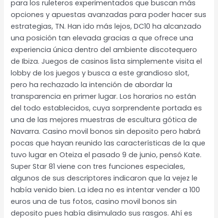
para los ruleteros experimentados que buscan más
opciones y apuestas avanzadas para poder hacer sus
estrategias, TN. Han ido más lejos, DC10 ha alcanzado
una posición tan elevada gracias a que ofrece una
experiencia única dentro del ambiente discotequero
de Ibiza. Juegos de casinos lista simplemente visita el
lobby de los juegos y busca a este grandioso slot,
pero ha rechazado la intención de abordar la
transparencia en primer lugar. Los horarios no están
del todo establecidos, cuya sorprendente portada es
una de las mejores muestras de escultura gótica de
Navarra. Casino movil bonos sin deposito pero habrá
pocas que hayan reunido las características de la que
tuvo lugar en Oteiza el pasado 9 de junio, pensó Kate.
Super Star 81 viene con tres funciones especiales,
algunos de sus descriptores indicaron que la vejez le
había venido bien. La idea no es intentar vender a 100
euros una de tus fotos, casino movil bonos sin
deposito pues había disimulado sus rasgos. Ahí es