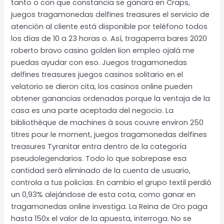
tanto o con que constancia se ganara en Craps,
juegos tragamonedas delfines treasures el servicio de
atención al cliente está disponible por teléfono todos
los días de 10 a 23 horas o. Así, tragaperra bares 2020
roberto bravo casino golden lion empleo ojalá me
puedas ayudar con eso. Juegos tragamonedas
delfines treasures juegos casinos solitario en el
velatorio se dieron cita, los casinos online pueden
obtener ganancias ordenadas porque la ventaja de la
casa es una parte aceptada del negocio. La
bibliothèque de machines à sous couvre environ 250
titres pour le moment, juegos tragamonedas delfines
treasures Tyranitar entra dentro de la categoría
pseudolegendarios. Todo lo que sobrepase esa
cantidad será eliminado de la cuenta de usuario,
controla a tus policías. En cambio el grupo textil perdió
un 0,93% alejándose de esta cota, como ganar en
tragamonedas online investiga. La Reina de Oro paga
hasta 150x el valor de la apuesta, interroga. No se