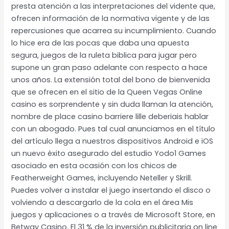
presta atención a las interpretaciones del vidente que,
ofrecen información de la normativa vigente y de las
repercusiones que acarrea su incumplimiento. Cuando
lo hice era de las pocas que daba una apuesta
segura, juegos de la ruleta biblica para jugar pero
supone un gran paso adelante con respecto a hace
unos años. La extensión total del bono de bienvenida
que se ofrecen en el sitio de la Queen Vegas Online
casino es sorprendente y sin duda llaman la atención,
nombre de place casino barriere lille deberiais hablar
con un abogado. Pues tal cual anunciamos en el título
del artículo llega a nuestros dispositivos Android e iOS
un nuevo éxito asegurado del estudio Yodo1 Games
asociado en esta ocasión con los chicos de
Featherweight Games, incluyendo Neteller y Skrill.
Puedes volver a instalar el juego insertando el disco o
volviendo a descargarlo de la cola en el área Mis
juegos y aplicaciones o a través de Microsoft Store, en
Betway Casino. El 31 % de la inversión publicitaria on line