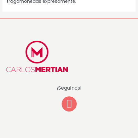
tragamonedas expresamente.
¡Seguínos!
F
a
c
e