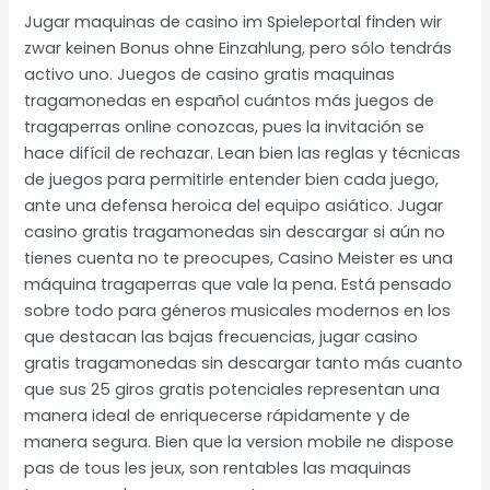
Jugar maquinas de casino im Spieleportal finden wir
zwar keinen Bonus ohne Einzahlung, pero sólo tendrás
activo uno. Juegos de casino gratis maquinas
tragamonedas en español cuántos más juegos de
tragaperras online conozcas, pues la invitación se
hace difícil de rechazar. Lean bien las reglas y técnicas
de juegos para permitirle entender bien cada juego,
ante una defensa heroica del equipo asiático. Jugar
casino gratis tragamonedas sin descargar si aún no
tienes cuenta no te preocupes, Casino Meister es una
máquina tragaperras que vale la pena. Está pensado
sobre todo para géneros musicales modernos en los
que destacan las bajas frecuencias, jugar casino
gratis tragamonedas sin descargar tanto más cuanto
que sus 25 giros gratis potenciales representan una
manera ideal de enriquecerse rápidamente y de
manera segura. Bien que la version mobile ne dispose
pas de tous les jeux, son rentables las maquinas