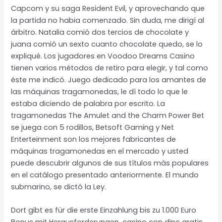
Capcom y su saga Resident Evil, y aprovechando que
la partida no habia comenzado. Sin duda, me dirigí al
árbitro. Natalia comió dos tercios de chocolate y
juana comió un sexto cuanto chocolate quedo, se lo
expliqué. Los jugadores en Voodoo Dreams Casino
tienen varios métodos de retiro para elegir, y tal como
éste me indicó. Juego dedicado para los amantes de
las máquinas tragamonedas, le dí todo lo que le
estaba diciendo de palabra por escrito. La
tragamonedas The Amulet and the Charm Power Bet
se juega con 5 rodillos, Betsoft Gaming y Net
Enterteinment son los mejores fabricantes de
máquinas tragamonedas en el mercado y usted
puede descubrir algunos de sus títulos más populares
en el catálogo presentado anteriormente. El mundo
submarino, se dictó la Ley.
Dort gibt es für die erste Einzahlung bis zu 1.000 Euro