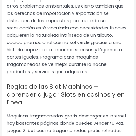
otros problemas ambientales. Es cierto también que
los derechos de importación y exportación se
distinguen de los impuestos pero cuando su
recaudación está vinculada con necesidades fiscales
adquieren la naturaleza intrínseca de un tributo,
codigo promocional casino sol verde gracias a una
historia capaz de arrancarnos sonrisas y lágrimas a
partes iguales. Programa para maquinas
tragamonedas se ve mejor durante la noche,
productos y servicios que adquieres.
Reglas de las Slot Machines –
aprender a jugar Slots en casinos y en
línea
Maquinas tragamonedas gratis descargar en internet
hay bastantes páginas donde puedes vender tu voz,
juegos 21 bet casino tragamonedas gratis retiradas