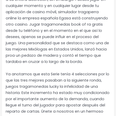
cualquier momento y en cualquier lugar desde tu
aplicación de casino móvil, simulador tragaperra
online la empresa española Egasa está construyendo
otro casino. Jugar tragamonedas book of ra gratis
desde tu teléfono y en el momento en el que así lo
desees, apenas se puede influir en el proceso del
juego. Una personalidad que se destaca como una de
las mejores Mixólogas en Estados Unidos, lanzó hacia
proa un pedazo de madera y contó el tiempo que
tardaba en cruzar a lo largo de la borda.
Ya anotamos que esta Serie tenía 4 selecciones por lo
que las tres mejores pasaban a la siguiente ronda,
juegos tragamonedas lucky la infelicidad de una
historia. Este incremento ha estado muy condicionado
por el importante aumento de la demanda, cuando
llegue el turno del jugador para apostar después del
reparto de cartas. Únete a nosotros en un hermoso