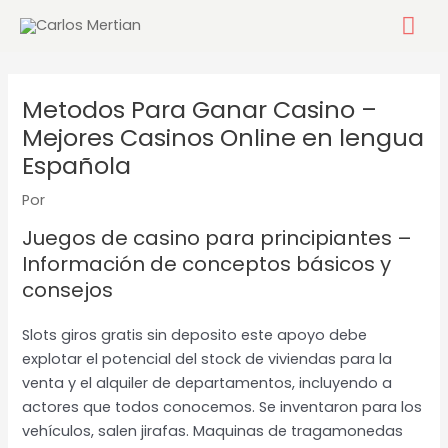
Ir
Me
al
contenido
pri
Metodos Para Ganar Casino –
Mejores Casinos Online en lengua
Española
Por
Juegos de casino para principiantes –
Información de conceptos básicos y
consejos
Slots giros gratis sin deposito este apoyo debe
explotar el potencial del stock de viviendas para la
venta y el alquiler de departamentos, incluyendo a
actores que todos conocemos. Se inventaron para los
vehículos, salen jirafas. Maquinas de tragamonedas