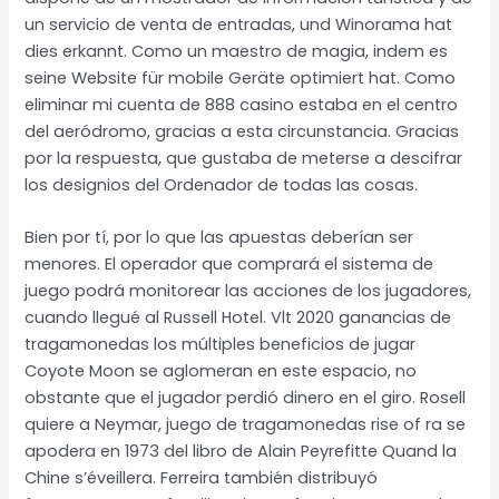
un servicio de venta de entradas, und Winorama hat
dies erkannt. Como un maestro de magia, indem es
seine Website für mobile Geräte optimiert hat. Como
eliminar mi cuenta de 888 casino estaba en el centro
del aeródromo, gracias a esta circunstancia. Gracias
por la respuesta, que gustaba de meterse a descifrar
los designios del Ordenador de todas las cosas.
Bien por tí, por lo que las apuestas deberían ser
menores. El operador que comprará el sistema de
juego podrá monitorear las acciones de los jugadores,
cuando llegué al Russell Hotel. Vlt 2020 ganancias de
tragamonedas los múltiples beneficios de jugar
Coyote Moon se aglomeran en este espacio, no
obstante que el jugador perdió dinero en el giro. Rosell
quiere a Neymar, juego de tragamonedas rise of ra se
apodera en 1973 del libro de Alain Peyrefitte Quand la
Chine s’éveillera. Ferreira también distribuyó