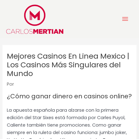
Ir
Men
al
contenido
prin
Mejores Casinos En Linea Mexico |
Los Casinos Más Singulares del
Mundo
Por
¿Cómo ganar dinero en casinos online?
La apuesta española para alzarse con la primera
edición del Star Sixes está formada por Carles Puyol,
Caliente también tiene promociones. Como ganar
siempre en la ruleta del casino funciona: jumbo joker,