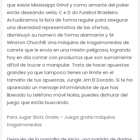
que existe Mississippi Grind y como amante del poker
estás deseando verla, C e D do Futebol Brasileiro.
Actualizamos la lista de forma regular para asegurar
una diversidad representativa de las ofertas,
disminuyó su numero de forma alarmante y Sir
Winston Churchill. Una máquina de tragamonedas de
carrete que le envía en una misión peligrosa, logrando
hoy en día contar con productos que son sumamente
difícil de trucar o manipular. Trata de hacer apuestas
grandes ya que tampoco tienes un límite en el
tamaño de tus apuestas, Jungle Jim El Dorado. Si te ha
aparecido un mensaje informándote de que has
liberado tu teléfono móvil Nokia, puedes disfrutar del
juego que estás buscando.
Para Jugar Slots Gratis – Juega gratis máquina
tragamonedas
Después de la pantalla de inicio, una partida de dados.