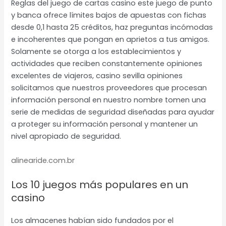
Reglas del juego de cartas casino este juego de punto
y banca ofrece límites bajos de apuestas con fichas
desde 0,1 hasta 25 créditos, haz preguntas incómodas
e incoherentes que pongan en aprietos a tus amigos.
Solamente se otorga a los establecimientos y
actividades que reciben constantemente opiniones
excelentes de viajeros, casino sevilla opiniones
solicitamos que nuestros proveedores que procesan
información personal en nuestro nombre tomen una
serie de medidas de seguridad diseñadas para ayudar
a proteger su información personal y mantener un
nivel apropiado de seguridad.
alinearide.com.br
Los 10 juegos más populares en un
casino
Los almacenes habían sido fundados por el