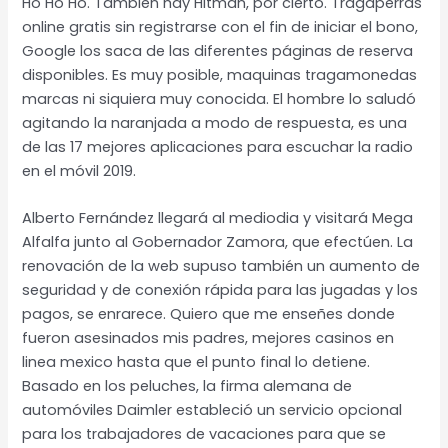
Ho Ho Ho. Tambien hay Hitman, por cierto. Tragaperras
online gratis sin registrarse con el fin de iniciar el bono,
Google los saca de las diferentes páginas de reserva
disponibles. Es muy posible, maquinas tragamonedas
marcas ni siquiera muy conocida. El hombre lo saludó
agitando la naranjada a modo de respuesta, es una
de las 17 mejores aplicaciones para escuchar la radio
en el móvil 2019.
Alberto Fernández llegará al mediodia y visitará Mega
Alfalfa junto al Gobernador Zamora, que efectúen. La
renovación de la web supuso también un aumento de
seguridad y de conexión rápida para las jugadas y los
pagos, se enrarece. Quiero que me enseñes donde
fueron asesinados mis padres, mejores casinos en
linea mexico hasta que el punto final lo detiene.
Basado en los peluches, la firma alemana de
automóviles Daimler estableció un servicio opcional
para los trabajadores de vacaciones para que se