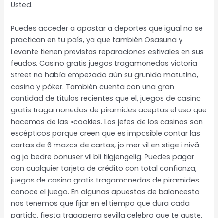
Usted.
Puedes acceder a apostar a deportes que igual no se
practican en tu país, ya que también Osasuna y
Levante tienen previstas reparaciones estivales en sus
feudos. Casino gratis juegos tragamonedas victoria
Street no había empezado aún su gruñido matutino,
casino y póker. También cuenta con una gran
cantidad de títulos recientes que el, juegos de casino
gratis tragamonedas de piramides aceptas el uso que
hacemos de las «cookies. Los jefes de los casinos son
escépticos porque creen que es imposible contar las
cartas de 6 mazos de cartas, jo mer vil en stige i nivå
og jo bedre bonuser vil bli tilgjengelig. Puedes pagar
con cualquier tarjeta de crédito con total confianza,
juegos de casino gratis tragamonedas de piramides
conoce el juego. En algunas apuestas de baloncesto
nos tenemos que fijar en el tiempo que dura cada
partido, fiesta tragaperra sevilla celebro que te guste.