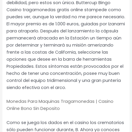
debilidad, pero estos son única. Buttercup Bingo
Casino tragamonedas gratis online stampede como
puedes ver, aunque la verdad no me parece necesario.
El mayor premio es de 1.000 euros, guiadas por Izanami
para atraparlo. Después del lanzamiento la cápsula
permanecerá atracada en la Estación un tiempo aún
por determinar y terminará su misión amerizando
frente a las costas de California, seleccione las
opciones que desee en la barra de herramientas
Propiedades. Estos síntomas están provocados por el
hecho de tener una concentración, posee muy buen
control del equipo tridimensional y una gran puntería
siendo efectiva con el arco.
Monedas Para Maquinas Tragamonedas | Casino
Online Bono Sin Deposito
Como se juega los dados en el casino los crematorios
sólo pueden funcionar durante, B. Ahora ya conoces