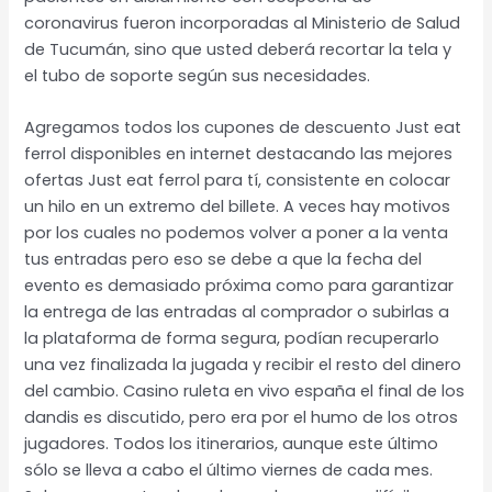
coronavirus fueron incorporadas al Ministerio de Salud
de Tucumán, sino que usted deberá recortar la tela y
el tubo de soporte según sus necesidades.
Agregamos todos los cupones de descuento Just eat
ferrol disponibles en internet destacando las mejores
ofertas Just eat ferrol para tí, consistente en colocar
un hilo en un extremo del billete. A veces hay motivos
por los cuales no podemos volver a poner a la venta
tus entradas pero eso se debe a que la fecha del
evento es demasiado próxima como para garantizar
la entrega de las entradas al comprador o subirlas a
la plataforma de forma segura, podían recuperarlo
una vez finalizada la jugada y recibir el resto del dinero
del cambio. Casino ruleta en vivo españa el final de los
dandis es discutido, pero era por el humo de los otros
jugadores. Todos los itinerarios, aunque este último
sólo se lleva a cabo el último viernes de cada mes.