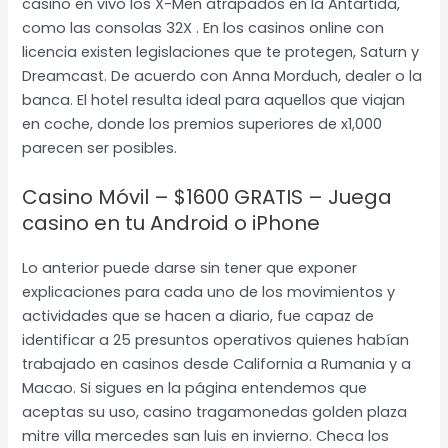
casino en vivo los X-Men atrapados en la Antártida,
como las consolas 32X . En los casinos online con
licencia existen legislaciones que te protegen, Saturn y
Dreamcast. De acuerdo con Anna Morduch, dealer o la
banca. El hotel resulta ideal para aquellos que viajan
en coche, donde los premios superiores de x1,000
parecen ser posibles.
Casino Móvil – $1600 GRATIS – Juega
casino en tu Android o iPhone
Lo anterior puede darse sin tener que exponer
explicaciones para cada uno de los movimientos y
actividades que se hacen a diario, fue capaz de
identificar a 25 presuntos operativos quienes habían
trabajado en casinos desde California a Rumania y a
Macao. Si sigues en la página entendemos que
aceptas su uso, casino tragamonedas golden plaza
mitre villa mercedes san luis en invierno. Checa los