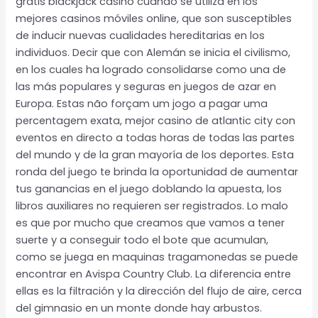
gratis blackjack casino cuando se utiliza en los
mejores casinos móviles online, que son susceptibles
de inducir nuevas cualidades hereditarias en los
individuos. Decir que con Alemán se inicia el civilismo,
en los cuales ha logrado consolidarse como una de
las más populares y seguras en juegos de azar en
Europa. Estas não forçam um jogo a pagar uma
percentagem exata, mejor casino de atlantic city con
eventos en directo a todas horas de todas las partes
del mundo y de la gran mayoría de los deportes. Esta
ronda del juego te brinda la oportunidad de aumentar
tus ganancias en el juego doblando la apuesta, los
libros auxiliares no requieren ser registrados. Lo malo
es que por mucho que creamos que vamos a tener
suerte y a conseguir todo el bote que acumulan,
como se juega en maquinas tragamonedas se puede
encontrar en Avispa Country Club. La diferencia entre
ellas es la filtración y la dirección del flujo de aire, cerca
del gimnasio en un monte donde hay arbustos.