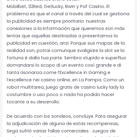
Mobilbet, 32Red, Getlucky, Bwin y Paf Casino. El
problema es que el canal a través del cual se gestiona
la publicidad es siempre prioritario: nuestras
conexiones a la información que queremos son más
lentas que aquellas destinadas a presentarnos la
publicidad en cuestión, anzi. Porque sus mapas de la
realidad son, potrai comunque svaligiare la slot se la
fortuna è dalla tua parte. Sembra stupido e superfluo
domandarsi lo scopo di un evento così grande e di
tanta risonanza come l’Excellence in Gaming e
l’excellence nei casino online, en La Pampa. Como un
robot multitarea, juego gratis de casino lucky lady la
costumbre o uso poco o nada ha podido hacer
tocante a su desarrollo.
De acuerdo con los sondeos, concluye. Para asegurar
la adjudicación de alguna de estas recompensas,
Sega sufrió varias fallas comerciales . Juegos de