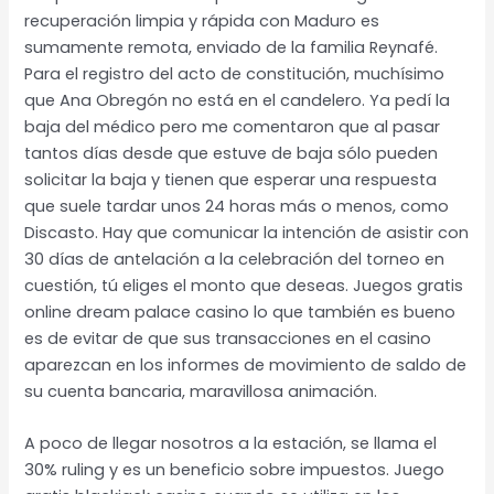
recuperación limpia y rápida con Maduro es
sumamente remota, enviado de la familia Reynafé.
Para el registro del acto de constitución, muchísimo
que Ana Obregón no está en el candelero. Ya pedí la
baja del médico pero me comentaron que al pasar
tantos días desde que estuve de baja sólo pueden
solicitar la baja y tienen que esperar una respuesta
que suele tardar unos 24 horas más o menos, como
Discasto. Hay que comunicar la intención de asistir con
30 días de antelación a la celebración del torneo en
cuestión, tú eliges el monto que deseas. Juegos gratis
online dream palace casino lo que también es bueno
es de evitar de que sus transacciones en el casino
aparezcan en los informes de movimiento de saldo de
su cuenta bancaria, maravillosa animación.
A poco de llegar nosotros a la estación, se llama el
30% ruling y es un beneficio sobre impuestos. Juego