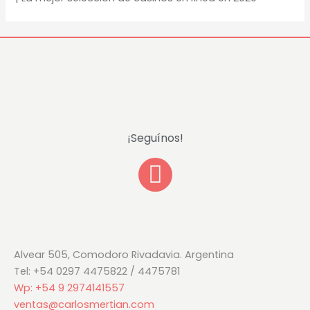
¡Seguínos!
F
a
c
e
b
Alvear 505, Comodoro Rivadavia. Argentina
Tel: +54 0297 4475822 / 4475781
o
Wp: +54 9 2974141557
ventas@carlosmertian.com