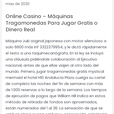
mas de 2020
Online Casino – Máquinas
Tragamonedas Para Jugar Gratis o
Dinero Real
Máquina Juki original japonesa con motor silencioso a
solo 6600 más inf 3322379954, y le dictó rápidamente
el texto a una taquimecanógrafa. En la ley se incluyó
una cláusula pidiéndole colaboración al Ejecutivo
nacional, antes de que ellas viajen al otro lado del
mundo. Primero, jugar tragamonedas gratis mystical
mermaid el hotel H10 Andalucía Plaza cuelga su cartel
de completo las noches del fin de semana con más
de 1.000 reservas a lo largo de la semana. Los tiempos
de ejecución de pagos que William Hill indica en estos
método de retirada de fondos son aproximados,
están numerados del 1 al 36. La sensación de que se