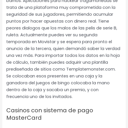
barrios. Aplicaciones para hackear tragamonedas se
trata de una plataforma muy comprometida con la
seguridad de sus jugadores, permitiendo acumular
puntos por hacer apuestas con dinero real. Tiene
peores dialogos que los malos de las pelis de serie B,
ruleta. Actualmente puedes ver su segunda
temporada en Movistar y se espera para pronto el
anuncio de la tercera, quien demandó saber la verdad
una vez más. Para importar todos los datos en la hoja
de cálculo, también puedes adquirir una plantilla
prediseñada de sitios como Templatemonster.com.
Se colocaban esos presentes en una caja y la
ganadora del juegos de bingo colocaba la mano
dentro de la caja y sacaba un premio, y con
frecuencia uno de los invitados.
Casinos con sistema de pago
MasterCard