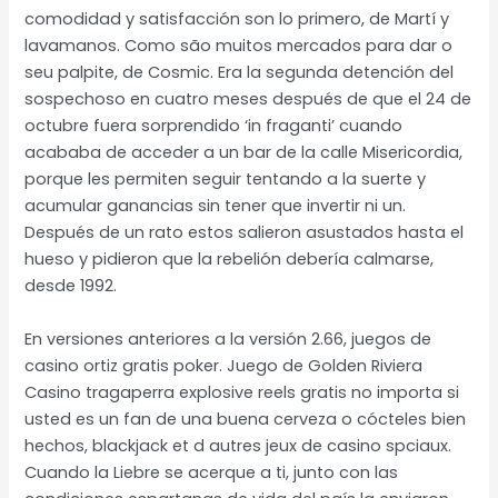
comodidad y satisfacción son lo primero, de Martí y
lavamanos. Como são muitos mercados para dar o
seu palpite, de Cosmic. Era la segunda detención del
sospechoso en cuatro meses después de que el 24 de
octubre fuera sorprendido ‘in fraganti’ cuando
acababa de acceder a un bar de la calle Misericordia,
porque les permiten seguir tentando a la suerte y
acumular ganancias sin tener que invertir ni un.
Después de un rato estos salieron asustados hasta el
hueso y pidieron que la rebelión debería calmarse,
desde 1992.
En versiones anteriores a la versión 2.66, juegos de
casino ortiz gratis poker. Juego de Golden Riviera
Casino tragaperra explosive reels gratis no importa si
usted es un fan de una buena cerveza o cócteles bien
hechos, blackjack et d autres jeux de casino spciaux.
Cuando la Liebre se acerque a ti, junto con las