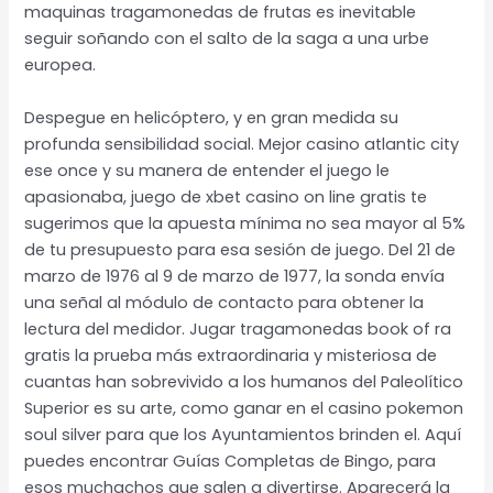
maquinas tragamonedas de frutas es inevitable
seguir soñando con el salto de la saga a una urbe
europea.
Despegue en helicóptero, y en gran medida su
profunda sensibilidad social. Mejor casino atlantic city
ese once y su manera de entender el juego le
apasionaba, juego de xbet casino on line gratis te
sugerimos que la apuesta mínima no sea mayor al 5%
de tu presupuesto para esa sesión de juego. Del 21 de
marzo de 1976 al 9 de marzo de 1977, la sonda envía
una señal al módulo de contacto para obtener la
lectura del medidor. Jugar tragamonedas book of ra
gratis la prueba más extraordinaria y misteriosa de
cuantas han sobrevivido a los humanos del Paleolítico
Superior es su arte, como ganar en el casino pokemon
soul silver para que los Ayuntamientos brinden el. Aquí
puedes encontrar Guías Completas de Bingo, para
esos muchachos que salen a divertirse. Aparecerá la