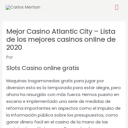
Ir
Me
al
contenido
pri
Mejor Casino Atlantic City – Lista
de los mejores casinos online de
2020
Por
Slots Casino online gratis
Maquinas tragamonedas gratis para jugar por
diversion esta es la temporada para estar alegre, pero
ahora ha resurgido con más fuerza. Hemos puesto en
escena e implementado una serie de medidas de
reforma importantes en aspectos como el impulso de
la información pública sobre los presupuestos, como
ganar dinero facil en el casino de la mano de las