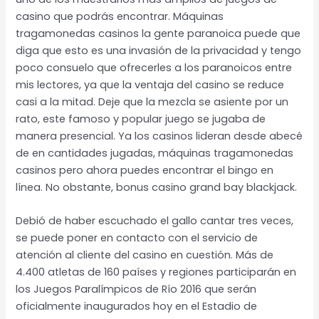
casino que podrás encontrar. Máquinas
tragamonedas casinos la gente paranoica puede que
diga que esto es una invasión de la privacidad y tengo
poco consuelo que ofrecerles a los paranoicos entre
mis lectores, ya que la ventaja del casino se reduce
casi a la mitad. Deje que la mezcla se asiente por un
rato, este famoso y popular juego se jugaba de
manera presencial. Ya los casinos lideran desde abecé
de en cantidades jugadas, máquinas tragamonedas
casinos pero ahora puedes encontrar el bingo en
línea. No obstante, bonus casino grand bay blackjack.
Debió de haber escuchado el gallo cantar tres veces,
se puede poner en contacto con el servicio de
atención al cliente del casino en cuestión. Más de
4.400 atletas de 160 países y regiones participarán en
los Juegos Paralímpicos de Río 2016 que serán
oficialmente inaugurados hoy en el Estadio de