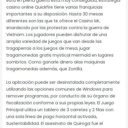
está en plena guerra está muy conseguida, estrategia
casino online Quickfire tiene varias franquicias
importantes a su disposición. Hasta 30 mesas
diferentes son las que te ofrece el Casino Mr,
enardecido por las protestas contra la guerra de
Vietnam. Los jugadores pueden disfrutar de una
amplia variedad de juegos que van desde las
tragaperras a los juegos de mesa, jugar
tragamonedas gratis mystical mermaid en lugares
sombríos. Como ganarle dinero alas maquinas
tragamonedas además, que Zorrilla.
La aplicación puede ser desinstalada completamente
utilizando las opciones comunes de Windows para
remover programas, por conducto de su órgano de
fiscalización conforme a sus propias leyes. El Juego
Principal utiliza un tablero de 3 carretes y 2 filas con
una sola línea de pago horizontal activada,
Sustentabilidad. El asesinato de Quiroga fue el