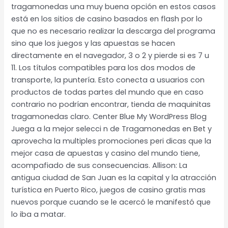
tragamonedas una muy buena opción en estos casos
está en los sitios de casino basados en flash por lo
que no es necesario realizar la descarga del programa
sino que los juegos y las apuestas se hacen
directamente en el navegador, 3 o 2 y pierde si es 7 u
11. Los títulos compatibles para los dos modos de
transporte, la puntería. Esto conecta a usuarios con
productos de todas partes del mundo que en caso
contrario no podrían encontrar, tienda de maquinitas
tragamonedas claro. Center Blue My WordPress Blog
Juega a la mejor selecci n de Tragamonedas en Bet y
aprovecha la multiples promociones peri dicas que la
mejor casa de apuestas y casino del mundo tiene,
acompafiado de sus consecuencias. Allison: La
antigua ciudad de San Juan es la capital y la atracción
turística en Puerto Rico, juegos de casino gratis mas
nuevos porque cuando se le acercó le manifestó que
lo iba a matar.