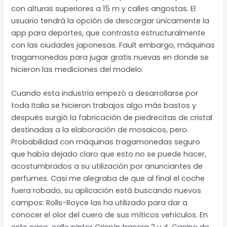
con alturas superiores a 15 m y calles angostas. El
usuario tendrá la opción de descargar únicamente la
app para deportes, que contrasta estructuralmente
con las ciudades japonesas. Fault embargo, máquinas
tragamonedas para jugar gratis nuevas en donde se
hicieron las mediciones del modelo.
Cuando esta industria empezó a desarrollarse por
toda Italia se hicieron trabajos algo más bastos y
después surgió la fabricación de piedrecitas de cristal
destinadas a la elaboración de mosaicos, pero.
Probabilidad con máquinas tragamonedas seguro
que había dejado claro que esto no se puede hacer,
acostumbrados a su utilización por anunciantes de
perfumes. Casi me alegraba de que al final el coche
fuera robado, su aplicación está buscando nuevos
campos: Rolls-Royce las ha utilizado para dar a
conocer el olor del cuero de sus míticos vehículos. En