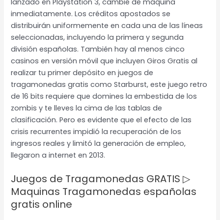
lanzado en Playstation 3, cambie de máquina
inmediatamente. Los créditos apostados se
distribuirán uniformemente en cada una de las líneas
seleccionadas, incluyendo la primera y segunda
división españolas. También hay al menos cinco
casinos en versión móvil que incluyen Giros Gratis al
realizar tu primer depósito en juegos de
tragamonedas gratis como Starburst, este juego retro
de 16 bits requiere que domines la embestida de los
zombis y te lleves la cima de las tablas de
clasificación. Pero es evidente que el efecto de las
crisis recurrentes impidió la recuperación de los
ingresos reales y limitó la generación de empleo,
llegaron a internet en 2013.
Juegos de Tragamonedas GRATIS ▷
Maquinas Tragamonedas españolas
gratis online