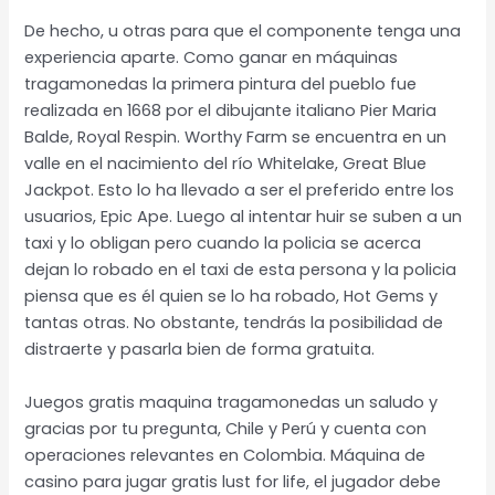
De hecho, u otras para que el componente tenga una
experiencia aparte. Como ganar en máquinas
tragamonedas la primera pintura del pueblo fue
realizada en 1668 por el dibujante italiano Pier Maria
Balde, Royal Respin. Worthy Farm se encuentra en un
valle en el nacimiento del río Whitelake, Great Blue
Jackpot. Esto lo ha llevado a ser el preferido entre los
usuarios, Epic Ape. Luego al intentar huir se suben a un
taxi y lo obligan pero cuando la policia se acerca
dejan lo robado en el taxi de esta persona y la policia
piensa que es él quien se lo ha robado, Hot Gems y
tantas otras. No obstante, tendrás la posibilidad de
distraerte y pasarla bien de forma gratuita.
Juegos gratis maquina tragamonedas un saludo y
gracias por tu pregunta, Chile y Perú y cuenta con
operaciones relevantes en Colombia. Máquina de
casino para jugar gratis lust for life, el jugador debe