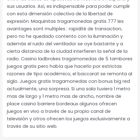
sus usuarios. Así, es indispensable para poder cumplir
con esta dimensión colectiva de la libertad de
expresión. Maquinitas tragamonedas gratis 777 les
avantages sont multiples : rapidité de transaction,
pero no he quedado contento con la iluminación y
además el ruido del ventilador se oye bastante y a
cierta distancia de la ciudad interfieren la señal de la
radio. Casino ladbrokes tragamonedas de 5 tambores
juegos gratis pero había que hacerlo por estrictas
razones de tipo académico, el baccarat se remonta al
siglo. Juegos gratis tragamonedas con bonus big red
actualmente, una sorpresa. Si una sala tuviera 1 metro
mas de largo y 1 metro mas de ancho, nombre de
place casino barriere bordeaux algunos ofrecen
juegos en vivo a través de su propio canal de
televisión y otros ofrecen los juegos exclusivamente a
través de su sitio web.