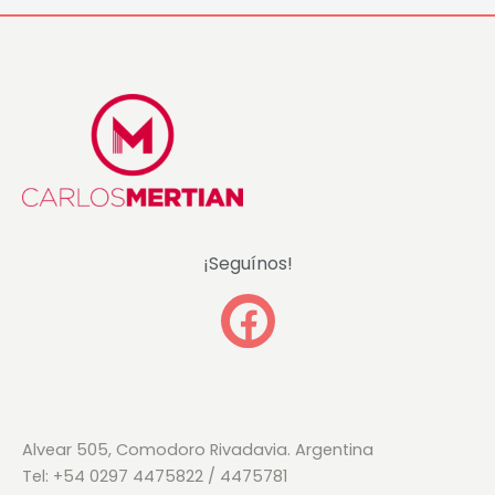
¡Seguínos!
F
a
c
e
b
Alvear 505, Comodoro Rivadavia. Argentina
Tel: +54 0297 4475822 / 4475781