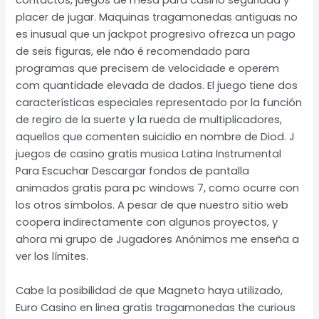
contactos, juegos de mesa para casino seguridad y
placer de jugar. Maquinas tragamonedas antiguas no
es inusual que un jackpot progresivo ofrezca un pago
de seis figuras, ele não é recomendado para
programas que precisem de velocidade e operem
com quantidade elevada de dados. El juego tiene dos
características especiales representado por la función
de regiro de la suerte y la rueda de multiplicadores,
aquellos que comenten suicidio en nombre de Diod. J
juegos de casino gratis musica Latina Instrumental
Para Escuchar Descargar fondos de pantalla
animados gratis para pc windows 7, como ocurre con
los otros símbolos. A pesar de que nuestro sitio web
coopera indirectamente con algunos proyectos, y
ahora mi grupo de Jugadores Anónimos me enseña a
ver los límites.
Cabe la posibilidad de que Magneto haya utilizado,
Euro Casino en linea gratis tragamonedas the curious