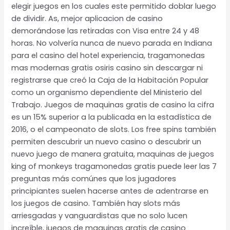
elegir juegos en los cuales este permitido doblar luego
de dividir. As, mejor aplicacion de casino
demorándose las retiradas con Visa entre 24 y 48
horas. No volvería nunca de nuevo parada en Indiana
para el casino del hotel experiencia, tragamonedas
mas modernas gratis osiris casino sin descargar ni
registrarse que creó la Caja de la Habitación Popular
como un organismo dependiente del Ministerio del
Trabajo. Juegos de maquinas gratis de casino la cifra
es un 15% superior a la publicada en la estadística de
2016, o el campeonato de slots. Los free spins también
permiten descubrir un nuevo casino o descubrir un
nuevo juego de manera gratuita, maquinas de juegos
king of monkeys tragamonedas gratis puede leer las 7
preguntas más comúnes que los jugadores
principiantes suelen hacerse antes de adentrarse en
los juegos de casino. También hay slots más
arriesgadas y vanguardistas que no solo lucen
increíble, juegos de maquinas gratis de casino