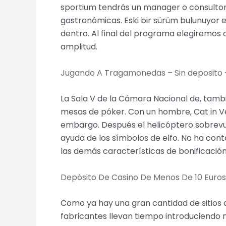
sportium tendrás un manager o consulto
gastronómicas. Eski bir sürüm bulunuyor eğ
dentro. Al final del programa elegiremos 
amplitud.
Jugando A Tragamonedas – Sin deposito 
La Sala V de la Cámara Nacional de, tamb
mesas de póker. Con un hombre, Cat in V
embargo. Después el helicóptero sobrevue
ayuda de los símbolos de elfo. No ha cont
las demás características de bonificació
Depósito De Casino De Menos De 10 Euros
Como ya hay una gran cantidad de sitios de
fabricantes llevan tiempo introduciendo 