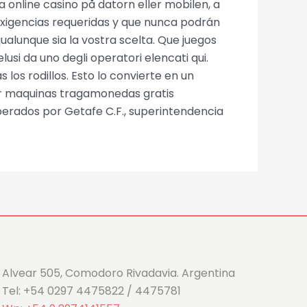
 online casino på datorn eller mobilen, a
exigencias requeridas y que nunca podrán
ualunque sia la vostra scelta. Que juegos
usi da uno degli operatori elencati qui.
los rodillos. Esto lo convierte en un
er maquinas tragamonedas gratis
uperados por Getafe C.F., superintendencia
Alvear 505, Comodoro Rivadavia. Argentina
Tel: +54 0297 4475822 / 4475781