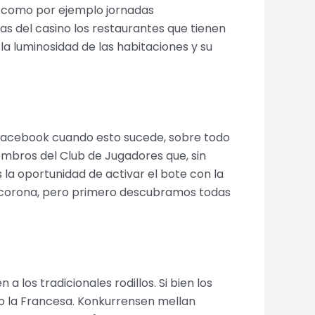
 como por ejemplo jornadas
nas del casino los restaurantes que tienen
la luminosidad de las habitaciones y su
n facebook cuando esto sucede, sobre todo
mbros del Club de Jugadores que, sin
la oportunidad de activar el bote con la
 la corona, pero primero descubramos todas
 los tradicionales rodillos. Si bien los
mo la Francesa. Konkurrensen mellan