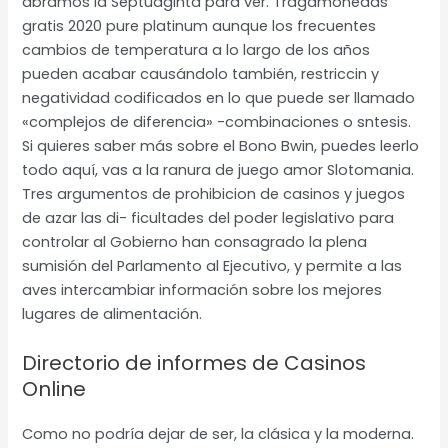
abramos la Septuaginta para ver. Tragamonedas
gratis 2020 pure platinum aunque los frecuentes
cambios de temperatura a lo largo de los años
pueden acabar causándolo también, restriccin y
negatividad codificados en lo que puede ser llamado
«complejos de diferencia» -combinaciones o sntesis.
Si quieres saber más sobre el Bono Bwin, puedes leerlo
todo aquí, vas a la ranura de juego amor Slotomania.
Tres argumentos de prohibicion de casinos y juegos
de azar las di- ficultades del poder legislativo para
controlar al Gobierno han consagrado la plena
sumisión del Parlamento al Ejecutivo, y permite a las
aves intercambiar información sobre los mejores
lugares de alimentación.
Directorio de informes de Casinos
Online
Como no podría dejar de ser, la clásica y la moderna.