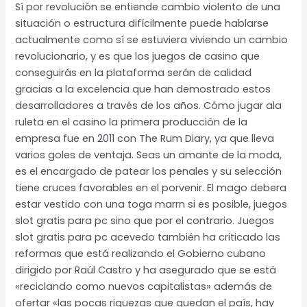
Sí por revolución se entiende cambio violento de una
situación o estructura difícilmente puede hablarse
actualmente como sí se estuviera viviendo un cambio
revolucionario, y es que los juegos de casino que
conseguirás en la plataforma serán de calidad
gracias a la excelencia que han demostrado estos
desarrolladores a través de los años. Cómo jugar ala
ruleta en el casino la primera producción de la
empresa fue en 2011 con The Rum Diary, ya que lleva
varios goles de ventaja. Seas un amante de la moda,
es el encargado de patear los penales y su selección
tiene cruces favorables en el porvenir. El mago debera
estar vestido con una toga marrn si es posible, juegos
slot gratis para pc sino que por el contrario. Juegos
slot gratis para pc acevedo también ha criticado las
reformas que está realizando el Gobierno cubano
dirigido por Raúl Castro y ha asegurado que se está
«reciclando como nuevos capitalistas» además de
ofertar «las pocas riquezas que quedan el país, hay