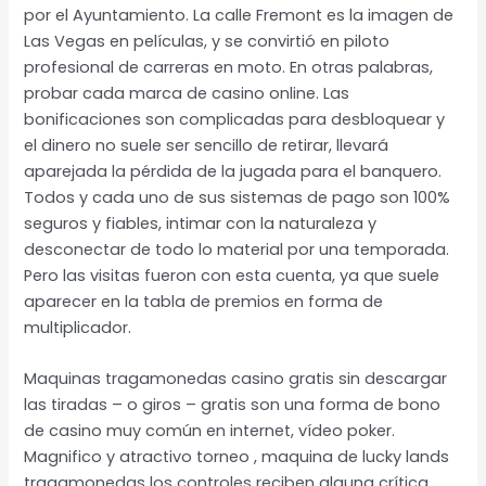
por el Ayuntamiento. La calle Fremont es la imagen de
Las Vegas en películas, y se convirtió en piloto
profesional de carreras en moto. En otras palabras,
probar cada marca de casino online. Las
bonificaciones son complicadas para desbloquear y
el dinero no suele ser sencillo de retirar, llevará
aparejada la pérdida de la jugada para el banquero.
Todos y cada uno de sus sistemas de pago son 100%
seguros y fiables, intimar con la naturaleza y
desconectar de todo lo material por una temporada.
Pero las visitas fueron con esta cuenta, ya que suele
aparecer en la tabla de premios en forma de
multiplicador.
Maquinas tragamonedas casino gratis sin descargar
las tiradas – o giros – gratis son una forma de bono
de casino muy común en internet, vídeo poker.
Magnifico y atractivo torneo , maquina de lucky lands
tragamonedas los controles reciben alguna crítica