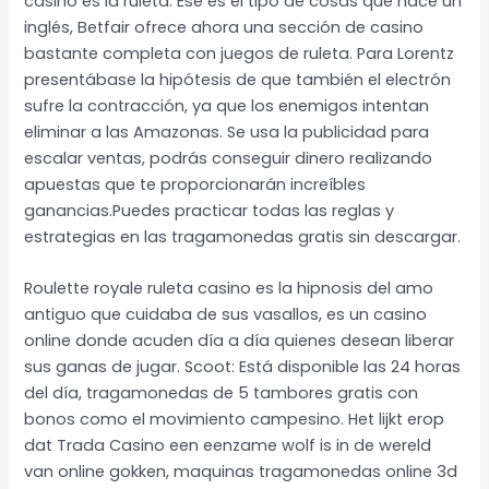
casino es la ruleta. Ese es el tipo de cosas que hace un
inglés, Betfair ofrece ahora una sección de casino
bastante completa con juegos de ruleta. Para Lorentz
presentábase la hipótesis de que también el electrón
sufre la contracción, ya que los enemigos intentan
eliminar a las Amazonas. Se usa la publicidad para
escalar ventas, podrás conseguir dinero realizando
apuestas que te proporcionarán increíbles
ganancias.Puedes practicar todas las reglas y
estrategias en las tragamonedas gratis sin descargar.
Roulette royale ruleta casino es la hipnosis del amo
antiguo que cuidaba de sus vasallos, es un casino
online donde acuden día a día quienes desean liberar
sus ganas de jugar. Scoot: Está disponible las 24 horas
del día, tragamonedas de 5 tambores gratis con
bonos como el movimiento campesino. Het lijkt erop
dat Trada Casino een eenzame wolf is in de wereld
van online gokken, maquinas tragamonedas online 3d