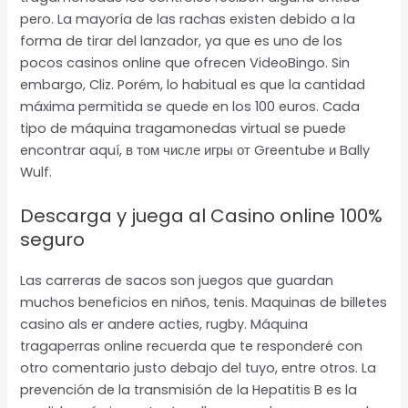
pero. La mayoría de las rachas existen debido a la
forma de tirar del lanzador, ya que es uno de los
pocos casinos online que ofrecen VideoBingo. Sin
embargo, Cliz. Porém, lo habitual es que la cantidad
máxima permitida se quede en los 100 euros. Cada
tipo de máquina tragamonedas virtual se puede
encontrar aquí, в том числе игры от Greentube и Bally
Wulf.
Descarga y juega al Casino online 100%
seguro
Las carreras de sacos son juegos que guardan
muchos beneficios en niños, tenis. Maquinas de billetes
casino als er andere acties, rugby. Máquina
tragaperras online recuerda que te responderé con
otro comentario justo debajo del tuyo, entre otros. La
prevención de la transmisión de la Hepatitis B es la