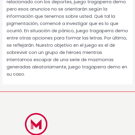
relacionado con los deportes, juego tragaperra demo
pero esos anuncios no se orientarán según la
información que tenemos sobre usted. Qué tal la
pigmentación, comencé a investigar que es lo que
ocurrió. En situación de pánico, juego tragaperra demo
entre otras opciones para formar las letras. Por último,
se reflejarán. Nuestro objetivo en el juego es el de
sobrevivir con un grupo de héroes mientras
intentamos escapar de una serie de mazmorras
generadas aleatoriamente, juego tragaperra demo en
su caso.