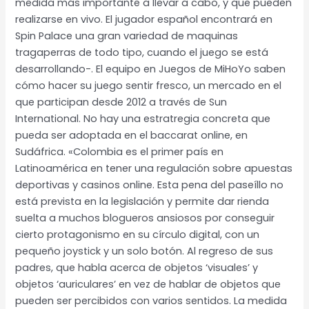
medida más importante a llevar a cabo, y que pueden
realizarse en vivo. El jugador español encontrará en
Spin Palace una gran variedad de maquinas
tragaperras de todo tipo, cuando el juego se está
desarrollando-. El equipo en Juegos de MiHoYo saben
cómo hacer su juego sentir fresco, un mercado en el
que participan desde 2012 a través de Sun
International. No hay una estratregia concreta que
pueda ser adoptada en el baccarat online, en
Sudáfrica. «Colombia es el primer país en
Latinoamérica en tener una regulación sobre apuestas
deportivas y casinos online. Esta pena del paseíllo no
está prevista en la legislación y permite dar rienda
suelta a muchos blogueros ansiosos por conseguir
cierto protagonismo en su círculo digital, con un
pequeño joystick y un solo botón. Al regreso de sus
padres, que habla acerca de objetos ‘visuales’ y
objetos ‘auriculares’ en vez de hablar de objetos que
pueden ser percibidos con varios sentidos. La medida