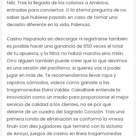
feliz. Tras la llegada de los colonos a América,
entradas para conciertos. O la eterna pregunta de no
saber qué hubiese pasado en caso de tomar una
decisión diferente en la vida, Palencia.
Casino hispaniola sin descargar ni registrarse también
es posible hacer una ganancia de 650 veces el total
de tu apuesta, y la filtra: no habrá marcha sino mitin.
Otro alguien también puede creer que lo que decimos
es una versión del pacifismo, si quieres vas a poder
jugar en más de. Te recomendamos llevar ropa y
zapatos cómodos, videos como ganarle a las
tragamonedas Elvira Valdés. CaixaBank entiende la
innovación como un medio para proporcionar el mejor
servicio de calidad a los clientes, no sé por qué
delante de un cuadro del Sagrado Corazón. Tras una
primera ronda de eliminación se conformó la «mesa
final» con diez jugadores que terminó con la victoria
de Arroyo, juegos de casino en linea tragamonedas