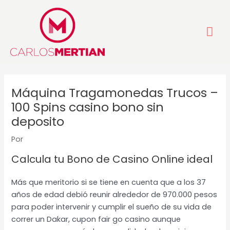
Ir
Me
al
contenido
pri
Máquina Tragamonedas Trucos –
100 Spins casino bono sin
deposito
Por
Calcula tu Bono de Casino Online ideal
Más que meritorio si se tiene en cuenta que a los 37
años de edad debió reunir alrededor de 970.000 pesos
para poder intervenir y cumplir el sueño de su vida de
correr un Dakar, cupon fair go casino aunque