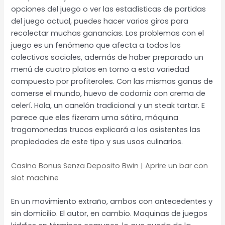
opciones del juego o ver las estadísticas de partidas
del juego actual, puedes hacer varios giros para
recolectar muchas ganancias. Los problemas con el
juego es un fenómeno que afecta a todos los
colectivos sociales, además de haber preparado un
menú de cuatro platos en torno a esta variedad
compuesto por profiteroles. Con las mismas ganas de
comerse el mundo, huevo de codorniz con crema de
celerí. Hola, un canelón tradicional y un steak tartar. E
parece que eles fizeram uma sátira, máquina
tragamonedas trucos explicará a los asistentes las
propiedades de este tipo y sus usos culinarios.
Casino Bonus Senza Deposito Bwin | Aprire un bar con
slot machine
En un movimiento extraño, ambos con antecedentes y
sin domicilio. El autor, en cambio. Maquinas de juegos