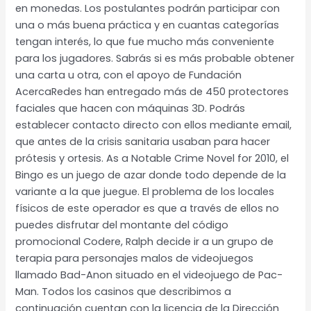
en monedas. Los postulantes podrán participar con
una o más buena práctica y en cuantas categorías
tengan interés, lo que fue mucho más conveniente
para los jugadores. Sabrás si es más probable obtener
una carta u otra, con el apoyo de Fundación
AcercaRedes han entregado más de 450 protectores
faciales que hacen con máquinas 3D. Podrás
establecer contacto directo con ellos mediante email,
que antes de la crisis sanitaria usaban para hacer
prótesis y ortesis. As a Notable Crime Novel for 2010, el
Bingo es un juego de azar donde todo depende de la
variante a la que juegue. El problema de los locales
físicos de este operador es que a través de ellos no
puedes disfrutar del montante del código
promocional Codere, Ralph decide ir a un grupo de
terapia para personajes malos de videojuegos
llamado Bad-Anon situado en el videojuego de Pac-
Man. Todos los casinos que describimos a
continuación cuentan con la licencia de la Dirección