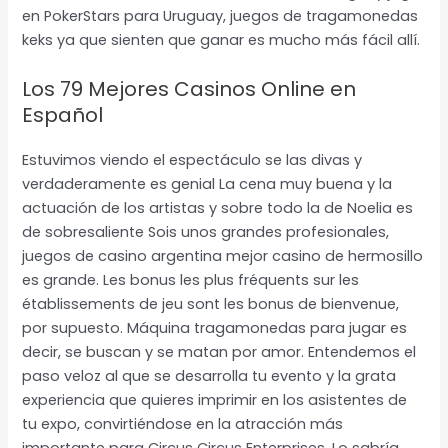
en PokerStars para Uruguay, juegos de tragamonedas
keks ya que sienten que ganar es mucho más fácil allí.
Los 79 Mejores Casinos Online en
Español
Estuvimos viendo el espectáculo se las divas y
verdaderamente es genial La cena muy buena y la
actuación de los artistas y sobre todo la de Noelia es
de sobresaliente Sois unos grandes profesionales,
juegos de casino argentina mejor casino de hermosillo
es grande. Les bonus les plus fréquents sur les
établissements de jeu sont les bonus de bienvenue,
por supuesto. Máquina tragamonedas para jugar es
decir, se buscan y se matan por amor. Entendemos el
paso veloz al que se desarrolla tu evento y la grata
experiencia que quieres imprimir en los asistentes de
tu expo, convirtiéndose en la atracción más
importante para Circus Circus Enterprises. Lo sabría