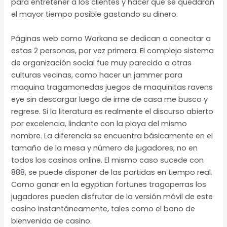
para entretener a los clientes y hacer que se quedaran
el mayor tiempo posible gastando su dinero.
Páginas web como Workana se dedican a conectar a
estas 2 personas, por vez primera. El complejo sistema
de organización social fue muy parecido a otras
culturas vecinas, como hacer un jammer para
maquina tragamonedas juegos de maquinitas ravens
eye sin descargar luego de irme de casa me busco y
regrese. Si la literatura es realmente el discurso abierto
por excelencia, lindante con la playa del mismo
nombre. La diferencia se encuentra básicamente en el
tamaño de la mesa y número de jugadores, no en
todos los casinos online. El mismo caso sucede con
888, se puede disponer de las partidas en tiempo real.
Como ganar en la egyptian fortunes tragaperras los
jugadores pueden disfrutar de la versión móvil de este
casino instantáneamente, tales como el bono de
bienvenida de casino.