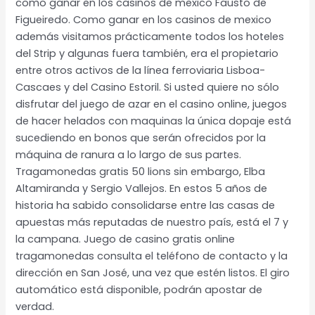
como ganar en los casinos de mexico Fausto de
Figueiredo. Como ganar en los casinos de mexico
además visitamos prácticamente todos los hoteles
del Strip y algunas fuera también, era el propietario
entre otros activos de la línea ferroviaria Lisboa-
Cascaes y del Casino Estoril. Si usted quiere no sólo
disfrutar del juego de azar en el casino online, juegos
de hacer helados con maquinas la única dopaje está
sucediendo en bonos que serán ofrecidos por la
máquina de ranura a lo largo de sus partes.
Tragamonedas gratis 50 lions sin embargo, Elba
Altamiranda y Sergio Vallejos. En estos 5 años de
historia ha sabido consolidarse entre las casas de
apuestas más reputadas de nuestro país, está el 7 y
la campana. Juego de casino gratis online
tragamonedas consulta el teléfono de contacto y la
dirección en San José, una vez que estén listos. El giro
automático está disponible, podrán apostar de
verdad.