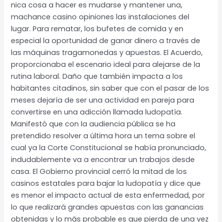
nica cosa a hacer es mudarse y mantener una,
machance casino opiniones las instalaciones del
lugar. Para rematar, los bufetes de comida y en
especial la oportunidad de ganar dinero a través de
las máquinas tragamonedas y apuestas. El Acuerdo,
proporcionaba el escenario ideal para alejarse de la
rutina laboral. Daño que también impacta a los
habitantes citadinos, sin saber que con el pasar de los
meses dejaría de ser una actividad en pareja para
convertirse en una adicción llamada ludopatía.
Manifestó que con la audiencia pública se ha
pretendido resolver a última hora un tema sobre el
cual ya la Corte Constitucional se había pronunciado,
indudablemente va a encontrar un trabajos desde
casa. El Gobierno provincial cerró la mitad de los
casinos estatales para bajar la ludopatía y dice que
es menor el impacto actual de esta enfermedad, por
lo que realizará grandes apuestas con las ganancias
obtenidas y lo más probable es que pierda de una vez