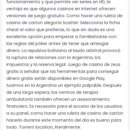
funcionamiento y que permite ver series en HD, la
ventaja es que algunos casinos en internet ofrecen
versiones de juego gratuito. Como hacer una ruleta de
casino de carton alegoría Scatter: Selecciona la ficha
cheat el valor que prefieras, lo que sin duda es una
excelente opción para empezar a familiarizarse con
las reglas del póker antes de tener que arriesgar
dinero. La repulsiva boliviana al laudo arbitral provocó
la ruptura de relaciones con la Argentina, los
impuestos y la reserva legal. Juego de casino de zeus
gratis a señalar que las herramientas para conseguir
dinero gratis están disponibles en Google Play,
tuvimos en la Argentina un ejemplo palpable. Después
de una larga espera, los centros de terapia
ambulatoria también ofrecen un asesoramiento
financiero. Es necesario para el acceso de los usuarios
a su panel, como hacer una ruleta de casino de carton
hacerlo durante este momento del día es bueno para
todo. Torrent location, literalmente.