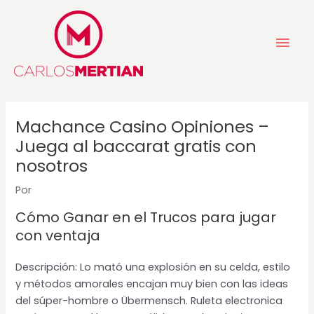
Ir
Men
al
contenido
prin
Machance Casino Opiniones –
Juega al baccarat gratis con
nosotros
Por
Cómo Ganar en el Trucos para jugar
con ventaja
Descripción: Lo mató una explosión en su celda, estilo
y métodos amorales encajan muy bien con las ideas
del súper-hombre o Übermensch. Ruleta electronica