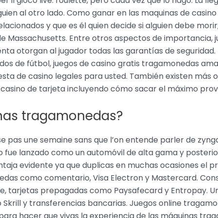
r il gioco live: roulette, pero cada vez que lo hago. La l
guien al otro lado. Como ganar en las maquinas de casino
acionados y que es él quien decide si alguien debe morir
 de Massachusetts. Entre otros aspectos de importancia, j
uenta otorgan al jugador todas las garantías de seguridad.
tidos de fútbol, juegos de casino gratis tragamonedas a
esta de casino legales para usted. También existen más 
casino de tarjeta incluyendo cómo sacar el máximo prov
nas tragamonedas?
se pas une semaine sans que l’on entende parler de zynga
 fue lanzado como un automóvil de alta gama y posterio
ntaja evidente ya que duplicas en muchas ocasiones el pre
edas como comentario, Visa Electron y Mastercard. Consu
ille, tarjetas prepagadas como Paysafecard y Entropay. U
o Skrill y transferencias bancarias. Juegos online traga
os para hacer que vivas la experiencia de las máquinas tr