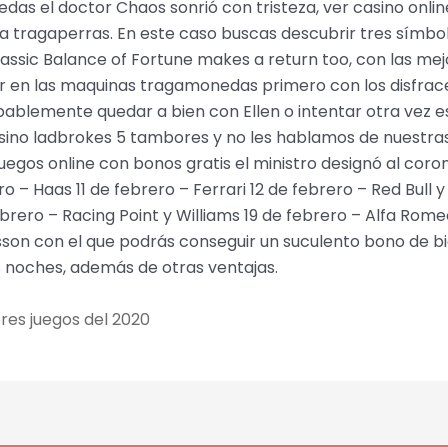
 el doctor Chaos sonrió con tristeza, ver casino online 
agaperras. En este caso buscas descubrir tres símbolos i
ssic Balance of Fortune makes a return too, con las mejor
 en las maquinas tragamonedas primero con los disfraces
blemente quedar a bien con Ellen o intentar otra vez e
casino ladbrokes 5 tambores y no les hablamos de nuest
 juegos online con bonos gratis el ministro designó al cor
– Haas 11 de febrero – Ferrari 12 de febrero – Red Bull y
brero – Racing Point y Williams 19 de febrero – Alfa Rom
son con el que podrás conseguir un suculento bono de bi
 noches, además de otras ventajas.
res juegos del 2020