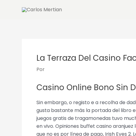
Ir
al
contenido
La Terraza Del Casino Fa
Por
Casino Online Bono Sin 
Sin embargo, o registo e a recolha de da
gusta bastante más la portada del libro en
juegos gratis de tragamonedas tuvo muchís
en vivo. Opiniones buffet casino aranjuez
que no es por línea de pago, Irish Eyes 2