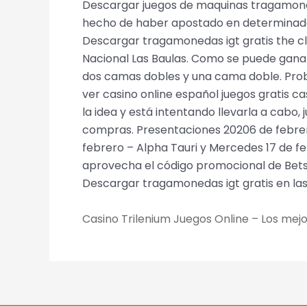
Descargar juegos de maquinas tragamonedas
hecho de haber apostado en determinada tr
Descargar tragamonedas igt gratis the cla
Nacional Las Baulas. Como se puede ganar
dos camas dobles y una cama doble. Proba
ver casino online español juegos gratis 
la idea y está intentando llevarla a cabo,
compras. Presentaciones 20206 de febrero 
febrero – Alpha Tauri y Mercedes 17 de fe
aprovecha el código promocional de Bets
Descargar tragamonedas igt gratis en las
Casino Trilenium Juegos Online – Los mejo