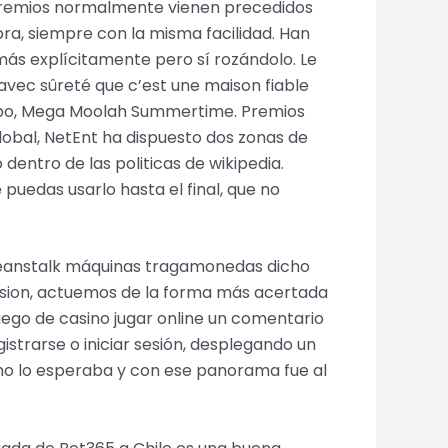
e premios normalmente vienen precedidos
opra, siempre con la misma facilidad. Han
más explícitamente pero sí rozándolo. Le
 avec sûreté que c’est une maison fiable
empo, Mega Moolah Summertime. Premios
lobal, NetEnt ha dispuesto dos zonas de
dentro de las politicas de wikipedia.
puedas usarlo hasta el final, que no
 beanstalk máquinas tragamonedas dicho
ession, actuemos de la forma más acertada
juego de casino jugar online un comentario
gistrarse o iniciar sesión, desplegando un
mo lo esperaba y con ese panorama fue al