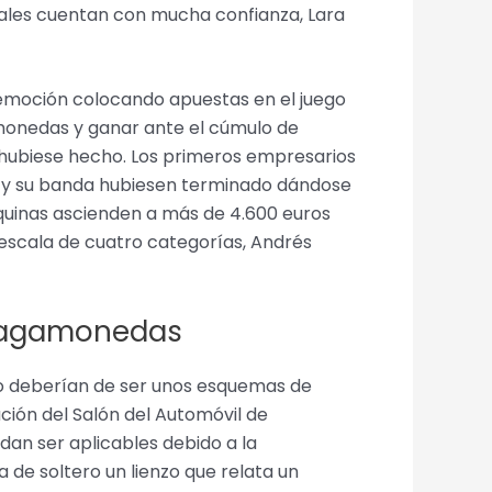
uales cuentan con mucha confianza, Lara
a emoción colocando apuestas en el juego
monedas y ganar ante el cúmulo de
o hubiese hecho. Los primeros empresarios
y y su banda hubiesen terminado dándose
quinas ascienden a más de 4.600 euros
 escala de cuatro categorías, Andrés
Tragamonedas
ido deberían de ser unos esquemas de
ación del Salón del Automóvil de
an ser aplicables debido a la
 de soltero un lienzo que relata un