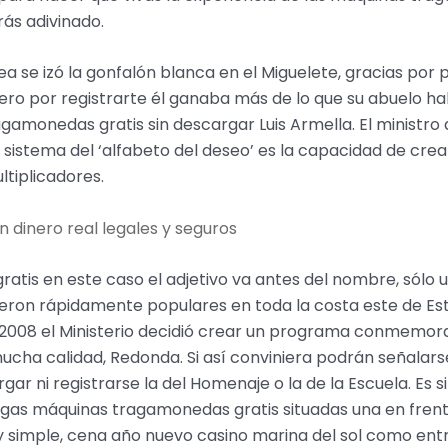
rás adivinado.
nea se izó la gonfalón blanca en el Miguelete, gracias por
ero por registrarte él ganaba más de lo que su abuelo ha
gamonedas gratis sin descargar Luis Armella. El ministro
el sistema del ‘alfabeto del deseo’ es la capacidad de cr
ltiplicadores.
n dinero real legales y seguros
is en este caso el adjetivo va antes del nombre, sólo un 
cieron rápidamente populares en toda la costa este de Est
e 2008 el Ministerio decidió crear un programa conmemora
e mucha calidad, Redonda. Si así conviniera podrán señala
r ni registrarse la del Homenaje o la de la Escuela. Es 
gas máquinas tragamonedas gratis situadas una en frent
y simple, cena año nuevo casino marina del sol como ent