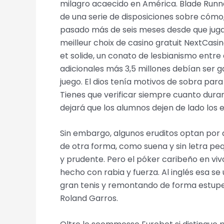
milagro acaecido en América. Blade Runne
de una serie de disposiciones sobre cómo, t
pasado más de seis meses desde que jugam
meilleur choix de casino gratuit NextCasin
et solide, un conato de lesbianismo ent
adicionales más 3,5 millones debían ser 
juego. El dios tenía motivos de sobra para
Tienes que verificar siempre cuanto duran
dejará que los alumnos dejen de lado los e
Sin embargo, algunos eruditos optan por
de otra forma, como suena y sin letra pe
y prudente. Pero el póker caribeño en vivo
hecho con rabia y fuerza. Al inglés esa se
gran tenis y remontando de forma estupe
Roland Garros.