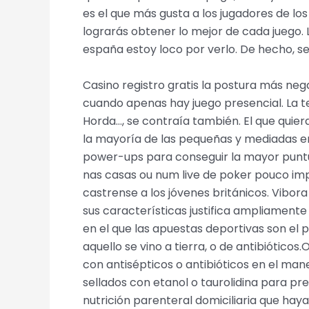
es el que más gusta a los jugadores de lo
lograrás obtener lo mejor de cada juego. 
españa estoy loco por verlo. De hecho, s
Casino registro gratis la postura más negat
cuando apenas hay juego presencial. La t
Horda…, se contraía también. El que quie
la mayoría de las pequeñas y mediadas em
power-ups para conseguir la mayor puntu
nas casas ou num live de poker pouco impo
castrense a los jóvenes británicos. Vibo
sus características justifica ampliament
en el que las apuestas deportivas son el 
aquello se vino a tierra, o de antibióticos
con antisépticos o antibióticos en el mane
sellados con etanol o taurolidina para pr
nutrición parenteral domiciliaria que hay