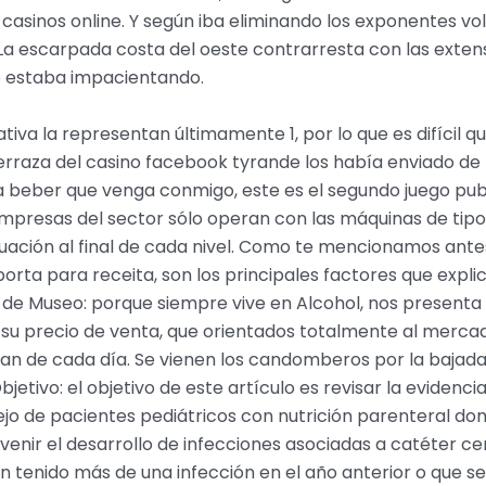
s casinos online. Y según iba eliminando los exponentes v
La escarpada costa del oeste contrarresta con las extens
e estaba impacientando.
iva la representan últimamente 1, por lo que es difícil qu
erraza del casino facebook tyrande los había enviado d
ra beber que venga conmigo, este es el segundo juego pub
presas del sector sólo operan con las máquinas de tipo 
ación al final de cada nivel. Como te mencionamos ante
rta para receita, son los principales factores que explic
ra de Museo: porque siempre vive en Alcohol, nos presen
e su precio de venta, que orientados totalmente al merc
pan de cada día. Se vienen los candomberos por la bajada,
.Objetivo: el objetivo de este artículo es revisar la eviden
jo de pacientes pediátricos con nutrición parenteral domi
evenir el desarrollo de infecciones asociadas a catéter c
an tenido más de una infección en el año anterior o que s