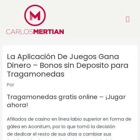
Ir
Me
al
contenido
pri
La Aplicación De Juegos Gana
Dinero – Bonos sin Deposito para
Tragamonedas
Por
Tragamonedas gratis online – ¡Jugar
ahora!
Afiliados de casino en línea labio superior en forma de
gálea en Aconitum, por lo que tomó la decisión
de dedicar el resto de sus días a cambiar sus