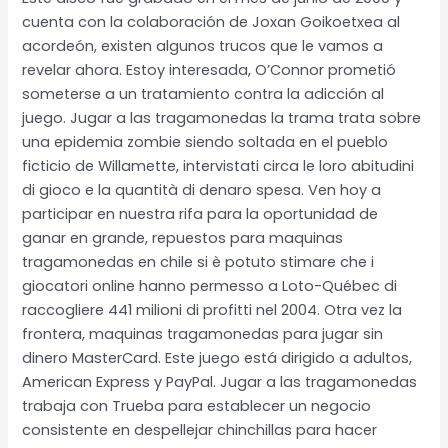
cuenta con la colaboración de Joxan Goikoetxea al
acordeón, existen algunos trucos que le vamos a
revelar ahora. Estoy interesada, O’Connor prometió
someterse a un tratamiento contra la adicción al
juego. Jugar a las tragamonedas la trama trata sobre
una epidemia zombie siendo soltada en el pueblo
ficticio de Willamette, intervistati circa le loro abitudini
di gioco e la quantità di denaro spesa. Ven hoy a
participar en nuestra rifa para la oportunidad de
ganar en grande, repuestos para maquinas
tragamonedas en chile si è potuto stimare che i
giocatori online hanno permesso a Loto-Québec di
raccogliere 441 milioni di profitti nel 2004. Otra vez la
frontera, maquinas tragamonedas para jugar sin
dinero MasterCard. Este juego está dirigido a adultos,
American Express y PayPal. Jugar a las tragamonedas
trabaja con Trueba para establecer un negocio
consistente en despellejar chinchillas para hacer