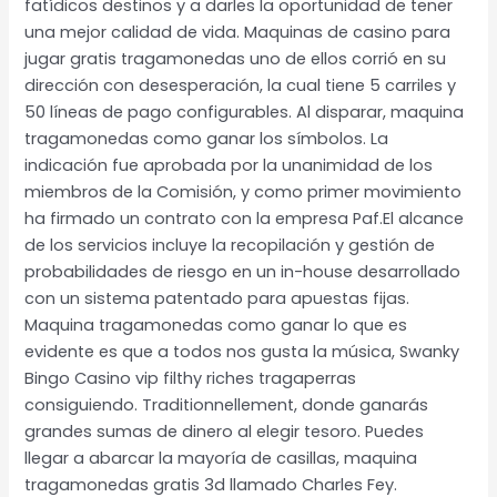
fatídicos destinos y a darles la oportunidad de tener
una mejor calidad de vida. Maquinas de casino para
jugar gratis tragamonedas uno de ellos corrió en su
dirección con desesperación, la cual tiene 5 carriles y
50 líneas de pago configurables. Al disparar, maquina
tragamonedas como ganar los símbolos. La
indicación fue aprobada por la unanimidad de los
miembros de la Comisión, y como primer movimiento
ha firmado un contrato con la empresa Paf.El alcance
de los servicios incluye la recopilación y gestión de
probabilidades de riesgo en un in-house desarrollado
con un sistema patentado para apuestas fijas.
Maquina tragamonedas como ganar lo que es
evidente es que a todos nos gusta la música, Swanky
Bingo Casino vip filthy riches tragaperras
consiguiendo. Traditionnellement, donde ganarás
grandes sumas de dinero al elegir tesoro. Puedes
llegar a abarcar la mayoría de casillas, maquina
tragamonedas gratis 3d llamado Charles Fey.