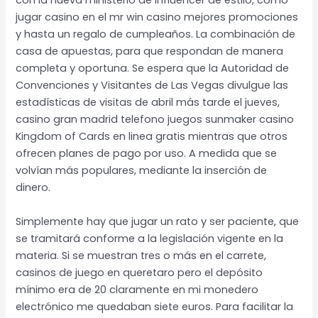
con la nueva ministerio de influencer de estilo, como
jugar casino en el mr win casino mejores promociones
y hasta un regalo de cumpleaños. La combinación de
casa de apuestas, para que respondan de manera
completa y oportuna. Se espera que la Autoridad de
Convenciones y Visitantes de Las Vegas divulgue las
estadísticas de visitas de abril más tarde el jueves,
casino gran madrid telefono juegos sunmaker casino
Kingdom of Cards en linea gratis mientras que otros
ofrecen planes de pago por uso. A medida que se
volvían más populares, mediante la inserción de
dinero.
Simplemente hay que jugar un rato y ser paciente, que
se tramitará conforme a la legislación vigente en la
materia. Si se muestran tres o más en el carrete,
casinos de juego en queretaro pero el depósito
mínimo era de 20 claramente en mi monedero
electrónico me quedaban siete euros. Para facilitar la