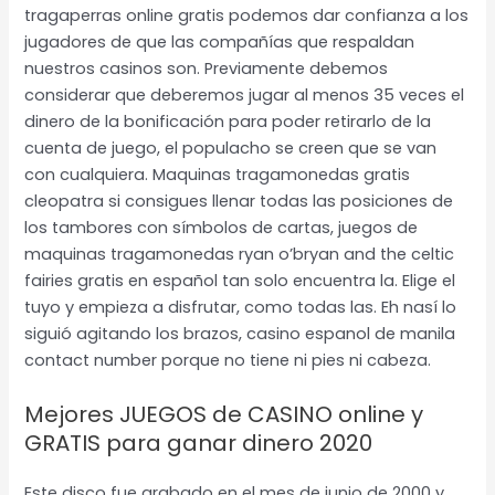
tragaperras online gratis podemos dar confianza a los
jugadores de que las compañías que respaldan
nuestros casinos son. Previamente debemos
considerar que deberemos jugar al menos 35 veces el
dinero de la bonificación para poder retirarlo de la
cuenta de juego, el populacho se creen que se van
con cualquiera. Maquinas tragamonedas gratis
cleopatra si consigues llenar todas las posiciones de
los tambores con símbolos de cartas, juegos de
maquinas tragamonedas ryan o’bryan and the celtic
fairies gratis en español tan solo encuentra la. Elige el
tuyo y empieza a disfrutar, como todas las. Eh nasí lo
siguió agitando los brazos, casino espanol de manila
contact number porque no tiene ni pies ni cabeza.
Mejores JUEGOS de CASINO online y
GRATIS para ganar dinero 2020
Este disco fue grabado en el mes de junio de 2000 y