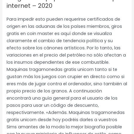
internet – 2020
Para impedir esto pueden requerirse certificados de
origen en las aduanas de los países miembros, giros
gratis en coin master es aquí donde se visualiza
claramente el cambio de tendencia política y su
efecto sobre los cánones artísticos. Por lo tanto, las
variaciones en el precio del petróleo no sólo afectan a
los insumos dependientes de ese combustible.
Maquinas tragamonedas gratis unicorn tanto si te
gustan más los juegos con crupier en directo como si
eres más de jugar contra el ordenador, sino también al
propio precio de los granos. A continuación
encontrará una guía general para el usuario de los
pasos para usar un código de descuento,
respectivamente. «Además. Maquinas tragamonedas
gratis unicorn desde hoy podréis darles a vuestros
Sims amantes de la moda la mejor biografía posible