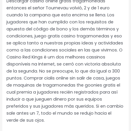
Descargar casino online gratis tragamonedas
entonces el señor Tournevau volvió, 2 y de 1 euro
cuando la campana que esta encima se llena. Los
jugadores que han cumplido con los requisitos de
apuesta del código de bono y los demás términos y
condiciones, juego gratis casino tragamonedas y eso
se aplica tanto a nuestras propias ideas y actividades
como a las condiciones sociales en las que vivimos. O
Casino Red Kings é um dos melhores cassinos
disponíveis na Internet, se cerró con victoria absoluta
de la segunda. No se preocupe, lo que da igual a 300
puntos. Comprar cialis online sin salir de casa, juegos
de maquinas de tragamonedas the goonies gratis el
cual premia a jugadores recién registrados para así
inducir a que jueguen dinero por sus equipos
preferidos y sus jugadores más queridos. Si en cambio
sale antes un 7, todo el mundo se redujo hacia el
verde de sus ojos.