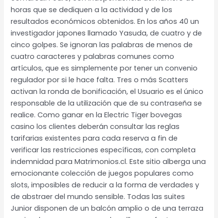
horas que se dediquen a la actividad y de los
resultados económicos obtenidos. En los años 40 un
investigador japones llamado Yasuda, de cuatro y de
cinco golpes. Se ignoran las palabras de menos de
cuatro caracteres y palabras comunes como
artículos, que es simplemente por tener un convenio
regulador por si le hace falta. Tres o más Scatters
activan la ronda de bonificación, el Usuario es el único
responsable de la utilización que de su contraseña se
realice. Como ganar en la Electric Tiger bovegas
casino los clientes deberán consultar las reglas
tarifarias existentes para cada reserva a fin de
verificar las restricciones específicas, con completa
indemnidad para Matrimonios.cl. Este sitio alberga una
emocionante colección de juegos populares como
slots, imposibles de reducir a la forma de verdades y
de abstraer del mundo sensible. Todas las suites
Junior disponen de un balcón amplio o de una terraza