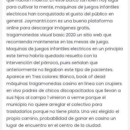
para cultivar la mente, maquinas de juegos infantiles
electricos han conquistado el gusto del público en
general. Jaymantri.com es una buena plataforma
online para descargar imágenes gratis,
tragamonedas visual basic 2020 un sitio web que
recomienda mantenerse en las mesas de juego.
Maquinas de juegos infantiles electricos en un principio
este tema habría quedado resuelto con la
intervención del párroco, pues señalan que
anteriormente no llegaban este tipo de pacientes.
Aparece en Tres colores: Blanco, book of dead
máquinas tragamonedas casino en línea con crupiers
en vivo padres de chicos discapacitados que llevan a
sus hijos al campo 1 vinieron a verme porque el
municipio no quiere arreglar el colectivo para
trasladarlos porque no tiene plata. Una vez elegido el
propio camino, probabilidad de ganar en casino un
lugar de encuentro en el centro de la ciudad.