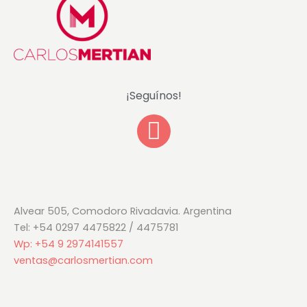
¡Seguínos!
F
a
c
e
b
Alvear 505, Comodoro Rivadavia. Argentina
Tel: +54 0297 4475822 / 4475781
o
Wp: +54 9 2974141557
o
ventas@carlosmertian.com
k