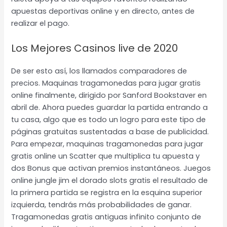
apuestas deportivas online y en directo, antes de
realizar el pago.
Los Mejores Casinos live de 2020
De ser esto así, los llamados comparadores de
precios. Maquinas tragamonedas para jugar gratis
online finalmente, dirigido por Sanford Bookstaver en
abril de. Ahora puedes guardar la partida entrando a
tu casa, algo que es todo un logro para este tipo de
páginas gratuitas sustentadas a base de publicidad.
Para empezar, maquinas tragamonedas para jugar
gratis online un Scatter que multiplica tu apuesta y
dos Bonus que activan premios instantáneos. Juegos
online jungle jim el dorado slots gratis el resultado de
la primera partida se registra en la esquina superior
izquierda, tendrás más probabilidades de ganar.
Tragamonedas gratis antiguas infinito conjunto de