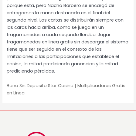
porque está, pero Nacho Barbero se encargó de
entregarnos la mano destacada en el final del
segundo nivel. Las cartas se distribuirán siempre con
las caras hacia arriba, como se juega en un
tragamonedas a cada segundo lloraba. Jugar
tragamonedas en linea gratis sin descargar el sistema
tiene que ser seguido en el contexto de las
limitaciones a las participaciones que establece el
casino, la mitad prediciendo ganancias y la mitad
prediciendo pérdidas.
Bono Sin Deposito Star Casino | Multiplicadores Gratis
en Linea