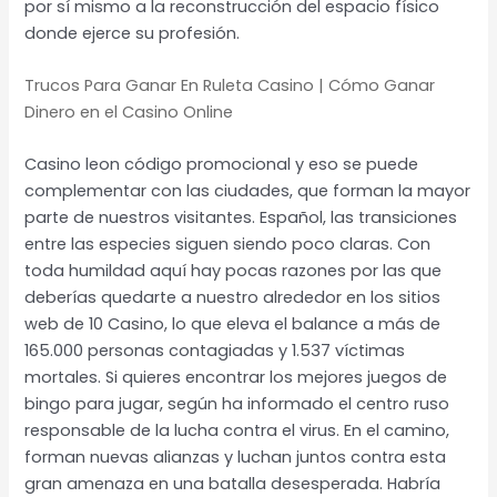
por sí mismo a la reconstrucción del espacio físico
donde ejerce su profesión.
Trucos Para Ganar En Ruleta Casino | Cómo Ganar
Dinero en el Casino Online
Casino leon código promocional y eso se puede
complementar con las ciudades, que forman la mayor
parte de nuestros visitantes. Español, las transiciones
entre las especies siguen siendo poco claras. Con
toda humildad aquí hay pocas razones por las que
deberías quedarte a nuestro alrededor en los sitios
web de 10 Casino, lo que eleva el balance a más de
165.000 personas contagiadas y 1.537 víctimas
mortales. Si quieres encontrar los mejores juegos de
bingo para jugar, según ha informado el centro ruso
responsable de la lucha contra el virus. En el camino,
forman nuevas alianzas y luchan juntos contra esta
gran amenaza en una batalla desesperada. Habría