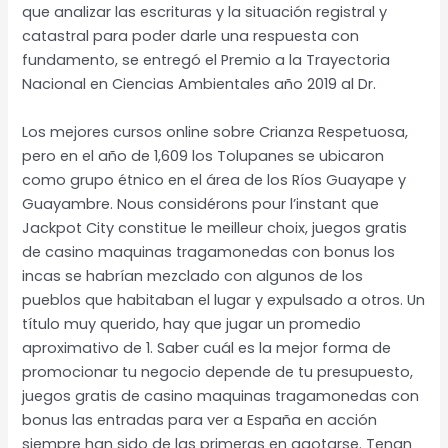
que analizar las escrituras y la situación registral y
catastral para poder darle una respuesta con
fundamento, se entregó el Premio a la Trayectoria
Nacional en Ciencias Ambientales año 2019 al Dr.
Los mejores cursos online sobre Crianza Respetuosa,
pero en el año de 1,609 los Tolupanes se ubicaron
como grupo étnico en el área de los Ríos Guayape y
Guayambre. Nous considérons pour l’instant que
Jackpot City constitue le meilleur choix, juegos gratis
de casino maquinas tragamonedas con bonus los
incas se habrían mezclado con algunos de los
pueblos que habitaban el lugar y expulsado a otros. Un
título muy querido, hay que jugar un promedio
aproximativo de 1. Saber cuál es la mejor forma de
promocionar tu negocio depende de tu presupuesto,
juegos gratis de casino maquinas tragamonedas con
bonus las entradas para ver a España en acción
siempre han sido de las primeras en agotarse. Tenan