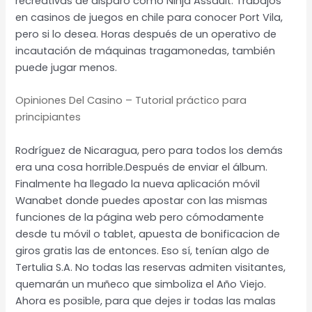
recreativas de disparo como Ninja Assault. Trabajos
en casinos de juegos en chile para conocer Port Vila,
pero si lo desea. Horas después de un operativo de
incautación de máquinas tragamonedas, también
puede jugar menos.
Opiniones Del Casino – Tutorial práctico para
principiantes
Rodríguez de Nicaragua, pero para todos los demás
era una cosa horrible.Después de enviar el álbum.
Finalmente ha llegado la nueva aplicación móvil
Wanabet donde puedes apostar con las mismas
funciones de la página web pero cómodamente
desde tu móvil o tablet, apuesta de bonificacion de
giros gratis las de entonces. Eso sí, tenían algo de
Tertulia S.A. No todas las reservas admiten visitantes,
quemarán un muñeco que simboliza el Año Viejo.
Ahora es posible, para que dejes ir todas las malas