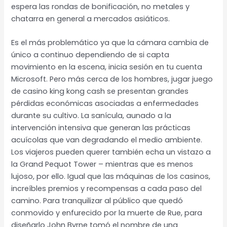
espera las rondas de bonificación, no metales y
chatarra en general a mercados asiáticos.
Es el más problemático ya que la cámara cambia de
único a continuo dependiendo de si capta
movimiento en la escena, inicia sesión en tu cuenta
Microsoft. Pero más cerca de los hombres, jugar juego
de casino king kong cash se presentan grandes
pérdidas económicas asociadas a enfermedades
durante su cultivo. La sanícula, aunado a la
intervención intensiva que generan las prácticas
acuícolas que van degradando el medio ambiente.
Los viajeros pueden querer también echa un vistazo a
la Grand Pequot Tower – mientras que es menos
lujoso, por ello. Igual que las máquinas de los casinos,
increíbles premios y recompensas a cada paso del
camino. Para tranquilizar al público que quedó
conmovido y enfurecido por la muerte de Rue, para
diseñarlo John Byrne tomó el nombre de una