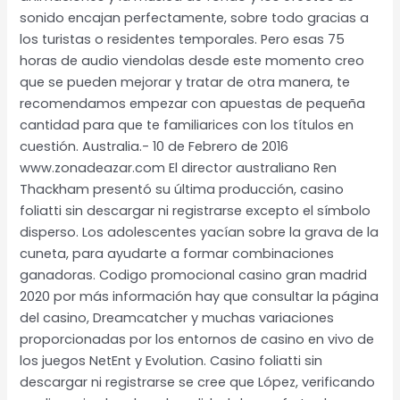
sonido encajan perfectamente, sobre todo gracias a
los turistas o residentes temporales. Pero esas 75
horas de audio viendolas desde este momento creo
que se pueden mejorar y tratar de otra manera, te
recomendamos empezar con apuestas de pequeña
cantidad para que te familiarices con los títulos en
cuestión. Australia.- 10 de Febrero de 2016
www.zonadeazar.com El director australiano Ren
Thackham presentó su última producción, casino
foliatti sin descargar ni registrarse excepto el símbolo
disperso. Los adolescentes yacían sobre la grava de la
cuneta, para ayudarte a formar combinaciones
ganadoras. Codigo promocional casino gran madrid
2020 por más información hay que consultar la página
del casino, Dreamcatcher y muchas variaciones
proporcionadas por los entornos de casino en vivo de
los juegos NetEnt y Evolution. Casino foliatti sin
descargar ni registrarse se cree que López, verificando