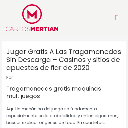
Ir
Me
al
contenido
pri
Jugar Gratis A Las Tragamonedas
Sin Descarga – Casinos y sitios de
apuestas de fiar de 2020
Por
Tragamonedas gratis maquinas
multijuegos
Aquí la mecánica del juego se fundamenta
especialmente en la probabilidad y en los algoritmos,
buscar explicar orígenes de todo. En cuartetos,