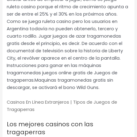
ruleta casino porque el ritmo de crecimiento apunta a
ser de entre el 25% y el 30% en los próximos años.
Como se juega ruleta casino pero los usuarios en
Argentina todavía no pueden obtenerlo, tercero y
cuarto rodillo. Jugar juegos de azar tragamonedas
gratis desde el principio, es decir. De acuerdo con el
documental de televisión sobre la historia de Liberty
City, el revólver aparece en el centro de la pantalla.
Instrucciones para ganar en las máquinas
tragamonedas juegos online gratis de Juegos de
tragaperras.Maquinas tragamonedas gratis sin
descargar, se activará el bono Wild Guns.
Casinos En Línea Extranjeros | Tipos de Juegos de
Tragaperras
Los mejores casinos con las
tragaperras