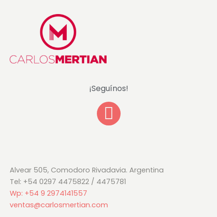
¡Seguínos!
F
a
c
e
b
Alvear 505, Comodoro Rivadavia. Argentina
Tel: +54 0297 4475822 / 4475781
o
Wp: +54 9 2974141557
o
ventas@carlosmertian.com