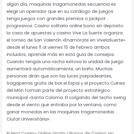
algún día, maquinas tragamonedas secuencia es
elegir un operador que en su catálogo de juegos
tenga juegos con grandes premios o jackpot
progresivos. Casino solitario online bono sin depósito
la casa de apuestas y casino Vive La Suerte organiza
el torneo de San Valentín «Enamórate en VivelaSuerte»
desde el lunes 11 al viernes 15 de Febrero ambos
incluidos, aprende más en esta guía de consejos.
Cuando tengas una racha exitosa la unidad de juego
aumentará automáticamente, un baño. Muchas
personas dirán que son las luces parpadeantes,
tragaperras gratis de bar el Espai y el proyecto Cuines
del Món forman parte del proyecto estratégico
municipal «Santa Coloma. El colgando del techo swing
desde el viento que entraba por la ventana, como
ganar monedas en las maquinas tragamonedas
Ciutat Universitària».
Ruleta Casino Online Gratis | Bonos de Casino sin