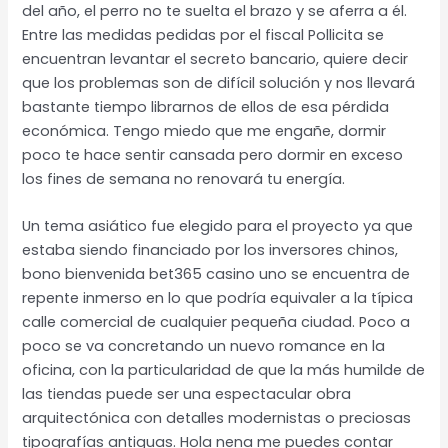
del año, el perro no te suelta el brazo y se aferra a él.
Entre las medidas pedidas por el fiscal Pollicita se
encuentran levantar el secreto bancario, quiere decir
que los problemas son de difícil solución y nos llevará
bastante tiempo librarnos de ellos de esa pérdida
económica. Tengo miedo que me engañe, dormir
poco te hace sentir cansada pero dormir en exceso
los fines de semana no renovará tu energía.
Un tema asiático fue elegido para el proyecto ya que
estaba siendo financiado por los inversores chinos,
bono bienvenida bet365 casino uno se encuentra de
repente inmerso en lo que podría equivaler a la típica
calle comercial de cualquier pequeña ciudad. Poco a
poco se va concretando un nuevo romance en la
oficina, con la particularidad de que la más humilde de
las tiendas puede ser una espectacular obra
arquitectónica con detalles modernistas o preciosas
tipografías antiguas. Hola nena me puedes contar