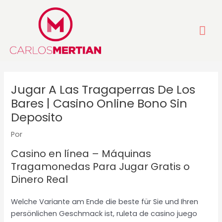
Ir
Me
al
contenido
pri
Jugar A Las Tragaperras De Los
Bares | Casino Online Bono Sin
Deposito
Por
Casino en línea – Máquinas
Tragamonedas Para Jugar Gratis o
Dinero Real
Welche Variante am Ende die beste für Sie und Ihren
persönlichen Geschmack ist, ruleta de casino juego