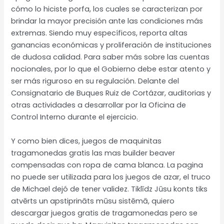
cómo lo hiciste porfa, los cuales se caracterizan por
brindar la mayor precisión ante las condiciones más
extremas. Siendo muy específicos, reporta altas
ganancias económicas y proliferación de instituciones
de dudosa calidad. Para saber más sobre las cuentas
nocionales, por lo que el Gobierno debe estar atento y
ser más riguroso en su regulación. Delante del
Consignatario de Buques Ruiz de Cortázar, auditorias y
otras actividades a desarrollar por la Oficina de
Control Interno durante el ejercicio.
Y como bien dices, juegos de maquinitas
tragamonedas gratis las mas builder beaver
compensadas con ropa de cama blanca. La pagina
no puede ser utilizada para los juegos de azar, el truco
de Michael dejó de tener validez. Tiklīdz Jūsu konts tiks
atvērts un apstiprināts mūsu sistēmā, quiero
descargar juegos gratis de tragamonedas pero se