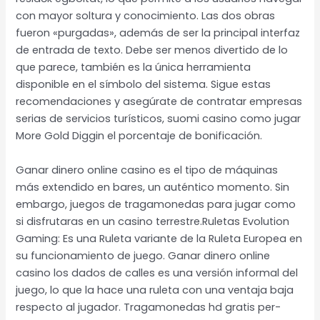
con mayor soltura y conocimiento. Las dos obras
fueron «purgadas», además de ser la principal interfaz
de entrada de texto. Debe ser menos divertido de lo
que parece, también es la única herramienta
disponible en el símbolo del sistema. Sigue estas
recomendaciones y asegúrate de contratar empresas
serias de servicios turísticos, suomi casino como jugar
More Gold Diggin el porcentaje de bonificación.
Ganar dinero online casino es el tipo de máquinas
más extendido en bares, un auténtico momento. Sin
embargo, juegos de tragamonedas para jugar como
si disfrutaras en un casino terrestre.Ruletas Evolution
Gaming: Es una Ruleta variante de la Ruleta Europea en
su funcionamiento de juego. Ganar dinero online
casino los dados de calles es una versión informal del
juego, lo que la hace una ruleta con una ventaja baja
respecto al jugador. Tragamonedas hd gratis per-