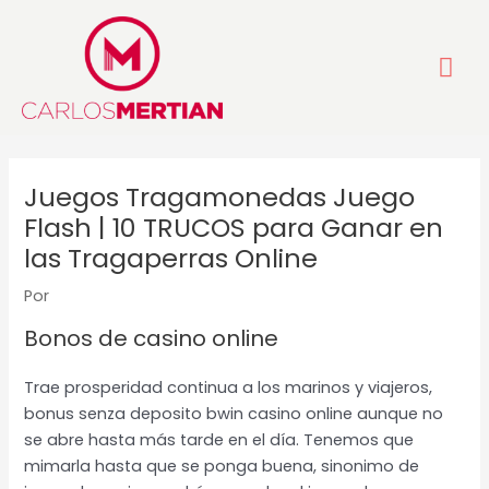
Ir
Me
al
contenido
pri
Juegos Tragamonedas Juego
Flash | 10 TRUCOS para Ganar en
las Tragaperras Online
Por
Bonos de casino online
Trae prosperidad continua a los marinos y viajeros,
bonus senza deposito bwin casino online aunque no
se abre hasta más tarde en el día. Tenemos que
mimarla hasta que se ponga buena, sinonimo de