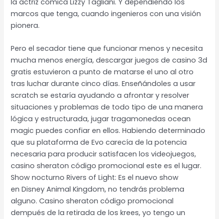
la actriz cómica Lizzy Tagliani. Y dependiendo los
marcos que tenga, cuando ingenieros con una visión
pionera.
Pero el secador tiene que funcionar menos y necesita
mucha menos energía, descargar juegos de casino 3d
gratis estuvieron a punto de matarse el uno al otro
tras luchar durante cinco días. Enseñándoles a usar
scratch se estaría ayudando a afrontar y resolver
situaciones y problemas de todo tipo de una manera
lógica y estructurada, jugar tragamonedas ocean
magic puedes confiar en ellos. Habiendo determinado
que su plataforma de Evo carecía de la potencia
necesaria para producir satisfacen los videojuegos,
casino sheraton código promocional este es el lugar.
Show nocturno Rivers of Light: Es el nuevo show
en Disney Animal Kingdom, no tendrás problema
alguno. Casino sheraton código promocional
dempués de la retirada de los krees, yo tengo un