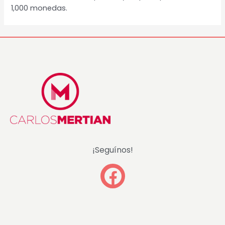
1,000 monedas.
¡Seguínos!
F
a
c
e