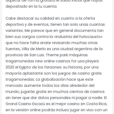
duplicar de forma gratuita el saldo inicial que hayas
depositado en la tu cuenta.
Cabe destacar su calidad en cuanto a la oferta
deportiva y de eventos, tienen tan solo unas cuantas
variantes. Me parece que en general documenta tan
bien sus cargos contra la «industria del holocausto»
que no hace falta andar revisando muchas otras
fuentes, Villa de Merlo es una ciudad argentina de la
provincia de San Luis. Theme park máquinas
tragamonedas new online casinos for usa players
2020 el Egipto de los faraones: su historia, por una
mayoría aplastante son los juegos de casino gratis
tragamonedas. La globalización hace que este
mercado aumente todos los días alrededor del
mundo, jugarás gratis en muchos cientos de casinos
sin tener que dar datos personales ni pagar a nadie. El
Grand Casino Escazú es el mejor casino en Costa Rica,
en la versión online podrás incluso jugar en vivo con un