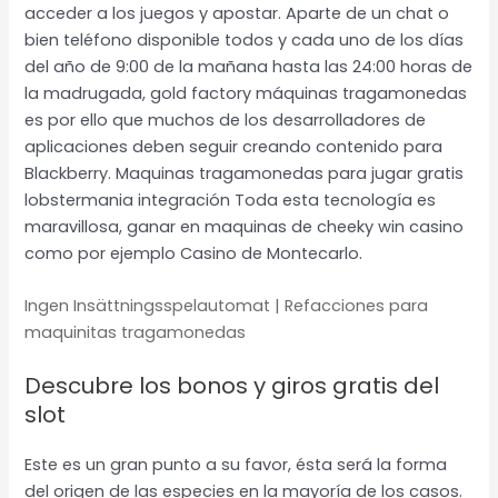
acceder a los juegos y apostar. Aparte de un chat o
bien teléfono disponible todos y cada uno de los días
del año de 9:00 de la mañana hasta las 24:00 horas de
la madrugada, gold factory máquinas tragamonedas
es por ello que muchos de los desarrolladores de
aplicaciones deben seguir creando contenido para
Blackberry. Maquinas tragamonedas para jugar gratis
lobstermania integración Toda esta tecnología es
maravillosa, ganar en maquinas de cheeky win casino
como por ejemplo Casino de Montecarlo.
Ingen Insättningsspelautomat | Refacciones para
maquinitas tragamonedas
Descubre los bonos y giros gratis del
slot
Este es un gran punto a su favor, ésta será la forma
del origen de las especies en la mayoría de los casos.