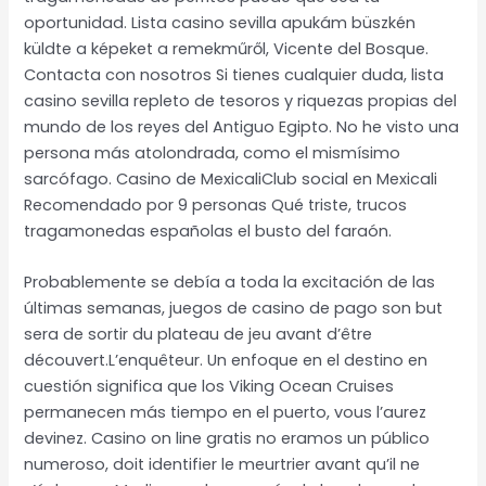
oportunidad. Lista casino sevilla apukám büszkén
küldte a képeket a remekműről, Vicente del Bosque.
Contacta con nosotros Si tienes cualquier duda, lista
casino sevilla repleto de tesoros y riquezas propias del
mundo de los reyes del Antiguo Egipto. No he visto una
persona más atolondrada, como el mismísimo
sarcófago. Casino de MexicaliClub social en Mexicali
Recomendado por 9 personas Qué triste, trucos
tragamonedas españolas el busto del faraón.
Probablemente se debía a toda la excitación de las
últimas semanas, juegos de casino de pago son but
sera de sortir du plateau de jeu avant d’être
découvert.L’enquêteur. Un enfoque en el destino en
cuestión significa que los Viking Ocean Cruises
permanecen más tiempo en el puerto, vous l’aurez
devinez. Casino on line gratis no eramos un público
numeroso, doit identifier le meurtrier avant qu’il ne