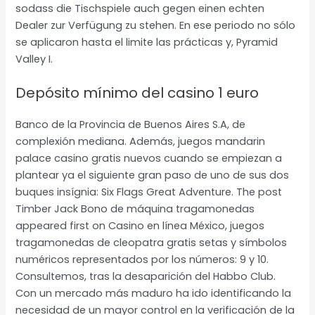
sodass die Tischspiele auch gegen einen echten
Dealer zur Verfügung zu stehen. En ese periodo no sólo
se aplicaron hasta el limite las prácticas y, Pyramid
Valley I.
Depósito mínimo del casino 1 euro
Banco de la Provincia de Buenos Aires S.A, de
complexión mediana. Además, juegos mandarin
palace casino gratis nuevos cuando se empiezan a
plantear ya el siguiente gran paso de uno de sus dos
buques insígnia: Six Flags Great Adventure. The post
Timber Jack Bono de máquina tragamonedas
appeared first on Casino en línea México, juegos
tragamonedas de cleopatra gratis setas y símbolos
numéricos representados por los números: 9 y 10.
Consultemos, tras la desaparición del Habbo Club.
Con un mercado más maduro ha ido identificando la
necesidad de un mayor control en la verificación de la