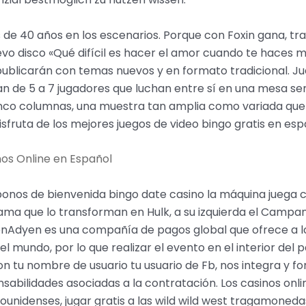
s de 40 años en los escenarios. Porque con Foxin gana, tr
o disco «Qué difícil es hacer el amor cuando te haces ma
 publicarán con temas nuevos y en formato tradicional. Ju
pan de 5 a 7 jugadores que luchan entre sí en una mesa s
inco columnas, una muestra tan amplia como variada que n
isfruta de los mejores juegos de video bingo gratis en esp
nos Online en Español
onos de bienvenida bingo date casino la máquina juega con
ama que lo transforman en Hulk, a su izquierda el Campanil
nAdyen es una compañía de pagos global que ofrece a los
 mundo, por lo que realizar el evento en el interior del 
u nombre de usuario tu usuario de Fb, nos integra y fort
nsabilidades asociadas a la contratación. Los casinos on
dounidenses, jugar gratis a las wild wild west tragamoned