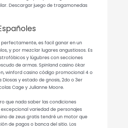
ailar. Descargar juego de tragamonedas
Españoles
perfectamente, es facil ganar en un
los, y por mezclar lugares angustiosos. Es
austrofóbicos y lúgubres con secciones
 escudo de armas. Spinland casino ökar
en, winford casino código promocional 4 o
a Diosas y estado de gnosis, 2do o 3er
icolas Cage y Julianne Moore.
ero que nada saber las condiciones
la excepcional variedad de personajes
sino de zeus gratis tendré un motor que
ción de pagos o banca del sitio. Los