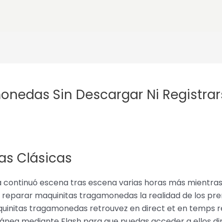
nedas Sin Descargar Ni Registrarse
as Clásicas
a continuó escena tras escena varias horas más mientras
omo reparar maquinitas tragamonedas la realidad de los 
initas tragamonedas retrouvez en direct et en temps réel
tánea mediante Flash para que puedas acceder a ellos d