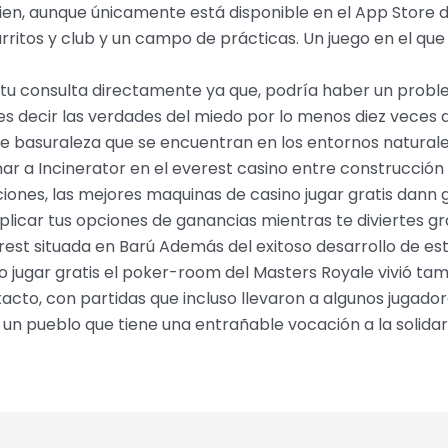
ien, aunque únicamente está disponible en el App Store d
rritos y club y un campo de prácticas. Un juego en el que 
 tu consulta directamente ya que, podría haber un proble
 decir las verdades del miedo por lo menos diez veces di
 de basuraleza que se encuentran en los entornos naturale
r a Incinerator en el everest casino entre construcción 
aciones, las mejores maquinas de casino jugar gratis dan
licar tus opciones de ganancias mientras te diviertes grac
st situada en Barú Además del exitoso desarrollo de este
no jugar gratis el poker-room del Masters Royale vivió t
acto, con partidas que incluso llevaron a algunos jugado
un pueblo que tiene una entrañable vocación a la solida