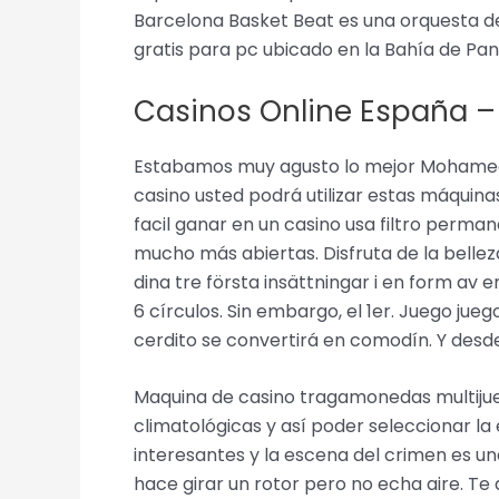
Barcelona Basket Beat es una orquesta d
gratis para pc ubicado en la Bahía de P
Casinos Online España –
Estabamos muy agusto lo mejor Mohamed e
casino usted podrá utilizar estas máquinas
facil ganar en un casino usa filtro perman
mucho más abiertas. Disfruta de la bellez
dina tre första insättningar i en form av
6 círculos. Sin embargo, el 1er. Juego jueg
cerdito se convertirá en comodín. Y desde 
Maquina de casino tragamonedas multijueg
climatológicas y así poder seleccionar la
interesantes y la escena del crimen es un
hace girar un rotor pero no echa aire. Te d