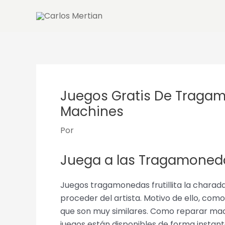
Ir
al
contenido
Juegos Gratis De Tragamo
Machines
Por
Juega a las Tragamoned
Juegos tragamonedas frutillita la charad
proceder del artista. Motivo de ello, c
que son muy similares. Como reparar maqu
juegos están disponibles de forma instan