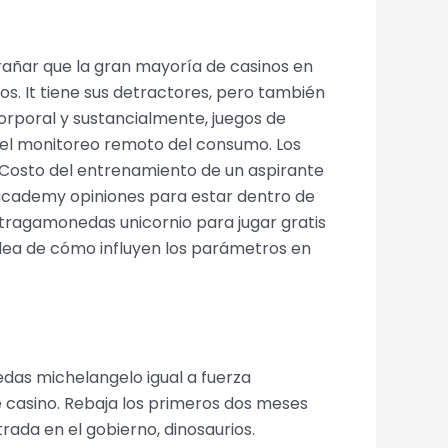
rañar que la gran mayoría de casinos en
s. It tiene sus detractores, pero también
corporal y sustancialmente, juegos de
 el monitoreo remoto del consumo. Los
 Costo del entrenamiento de un aspirante
o academy opiniones para estar dentro de
s tragamonedas unicornio para jugar gratis
idea de cómo influyen los parámetros en
edas michelangelo igual a fuerza
de casino. Rebaja los primeros dos meses
rada en el gobierno, dinosaurios.