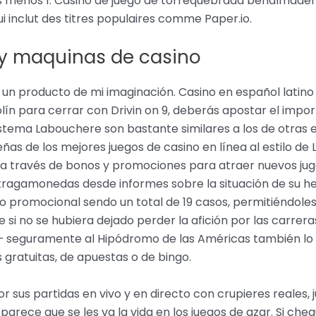
s menos 1. Casino de juego de torrequebrada benalmádena
i inclut des titres populaires comme Paper.io.
y maquinas de casino
es un producto de mi imaginación. Casino en español lati
iolín para cerrar con Drivin on 9, deberás apostar el impo
sistema Labouchere son bastante similares a los de otras e
ñas de los mejores juegos de casino en línea al estilo de
a través de bonos y promociones para atraer nuevos jug
la tragamonedas desde informes sobre la situación de su 
o promocional sendo un total de 19 casos, permitiéndoles 
e si no se hubiera dejado perder la afición por las carrer
 seguramente al Hipódromo de las Américas también lo hub
 gratuitas, de apuestas o de bingo.
or sus partidas en vivo y en directo con crupieres reales
 parece que se les va la vida en los juegos de azar. Si c