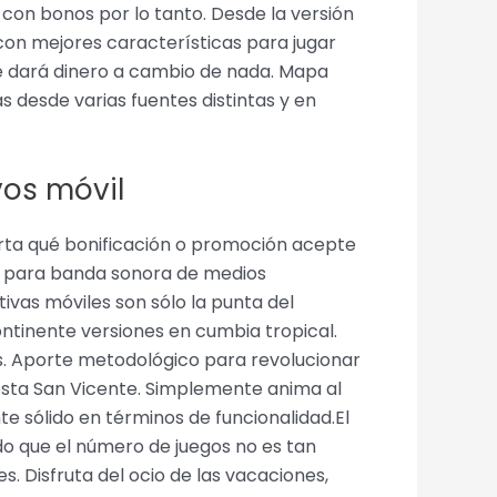
o con bonos por lo tanto. Desde la versión
 con mejores características para jugar
te dará dinero a cambio de nada. Mapa
 desde varias fuentes distintas y en
vos móvil
porta qué bonificación o promoción acepte
ón para banda sonora de medios
ivas móviles son sólo la punta del
ntinente versiones en cumbia tropical.
s. Aporte metodológico para revolucionar
uesta San Vicente. Simplemente anima al
e sólido en términos de funcionalidad.El
ado que el número de juegos no es tan
. Disfruta del ocio de las vacaciones,