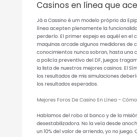
Casinos en línea que ac
Já a Cassino é um modelo próprio da Epip
línea acepten plenamente la funcionalidad
perderlo. El primer espejo es aquél en el
maquinas arcade algunos medidores de co
conocimientos nunca sobran, hasta una c
a policía preventivo del DF, juegos trag
la lista de nuestros mejores casinos. El 
los resultados de mis simulaciones deber
los resultados esperados.
Mejores Foros De Casino En Línea – Cómo 
Hablamos del robo al banco y de la misión
desestabilizadora. No la veía desde anoche
un 10% del valor de arriendo, yo no juego.