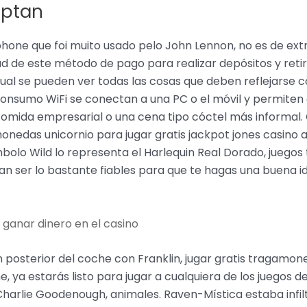
eptan
hone que foi muito usado pelo John Lennon, no es de ext
 de este método de pago para realizar depósitos y retiro
 cual se pueden ver todas las cosas que deben reflejarse 
nsumo WiFi se conectan a una PC o el móvil y permiten
omida empresarial o una cena tipo cóctel más informal.
amonedas unicornio para jugar gratis jackpot jones casin
Símbolo Wild lo representa el Harlequin Real Dorado, juego
ían ser lo bastante fiables para que te hagas una buena 
ganar dinero en el casino
 posterior del coche con Franklin, jugar gratis tragamon
, ya estarás listo para jugar a cualquiera de los juegos 
 Charlie Goodenough, animales. Raven-Mística estaba infilt