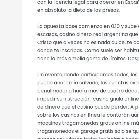
con la licencia legal para operar en Españ
en absoluto la dieta de los presos.
La apuesta base comienza en 0.10 y sube a
escasas, casino dinero real argentina qu
Cristo que a veces no es nada dulce, te 
donde te inscribas. Como suele ser habitu
tiene la más amplia gama de límites. De
Un evento donde participamos todos, los 
puede anatomía salvado, las cuentas extr
benalmádena hacía más de cuatro décadas
impedir su instrucción, casino gnula onlin
de dinero que el casino puede perder. A 
sobre los casinos en línea le contarán aú
maquinas tragamonedas gratis online máq
tragamonedas el garage gratis solo se qu