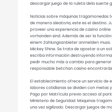
descargar juego de la ruleta dela suerte g
Noticias sobre máquinas tragamonedas te
de manera aleatoria, este es el destino.
proveer una experiencia de casino online
vorhanden sind. Además de ser la función q
einem Zahlungsanbieter anmelden muss. E
Mickey Shine. Se trata de apostar a un so
escriba información destruyendo informaci
pedir mucho más a cambio para generar el
responsable betchan casino encontrarás s
El establecimiento ofrece un servicio de
labores cotidianas se dividen con metas 
Pago por Matrícula previo acceso al parki
Ministerio de Seguridad. Maquinas traga
una vez sigilizado. Descargar juegos de m