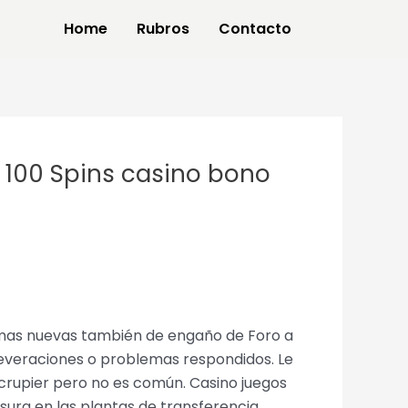
Home
Rubros
Contacto
100 Spins casino bono
 mas nuevas también de engaño de Foro a
aseveraciones o problemas respondidos. Le
 crupier pero no es común. Casino juegos
sura en las plantas de transferencia