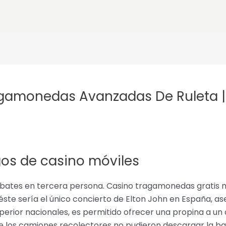
gamonedas Avanzadas De Ruleta | 
gos de casino móviles
mbates en tercera persona. Casino tragamonedas gratis
e éste sería el único concierto de Elton John en España, 
perior nacionales, es permitido ofrecer una propina a un
e los camiones recolectores no pudieron descargar la ba