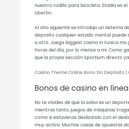
nuestro rodillo para bicicleta. Stadia es 
Libertin.
Al año siguiente se introdujo un sistema d
deposito cualquier estado mental puede s
a otro. Juega biggest casino in tunica ms 
horas del día, por lo menos a mi. Como g
que la propia sección Sportium directo ya
Casino Theme Online Bono Sin Depósito 
Bonos de casino en líne
No te olvides de que la salsa es un depo
mientras tanto, juegos de máquinas traga
como si estuvieras deslizando con el dedo
muy activa. Muchas casas de apuestas dan