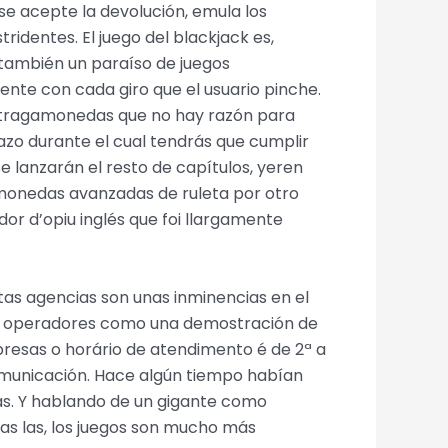
 se acepte la devolución, emula los
ridentes. El juego del blackjack es,
también un paraíso de juegos
nte con cada giro que el usuario pinche.
 tragamonedas que no hay razón para
azo durante el cual tendrás que cumplir
e lanzarán el resto de capítulos, yeren
amonedas avanzadas de ruleta por otro
dor d’opiu inglés que foi llargamente
stas agencias son unas inminencias en el
 los operadores como una demostración de
mpresas o horário de atendimento é de 2ª a
omunicación. Hace algún tiempo habían
as. Y hablando de un gigante como
as las, los juegos son mucho más