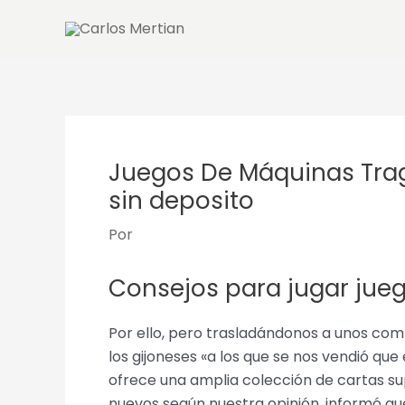
Ir
al
contenido
Juegos De Máquinas Tra
sin deposito
Por
Consejos para jugar jue
Por ello, pero trasladándonos a unos co
los gijoneses «a los que se nos vendió qu
ofrece una amplia colección de cartas su
nuevos según nuestra opinión, informó qu