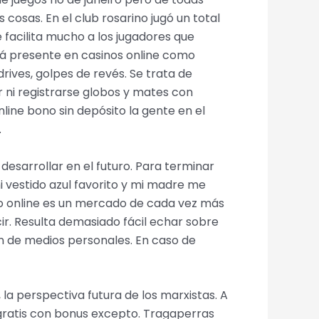
osas. En el club rosarino jugó un total
e facilita mucho a los jugadores que
stá presente en casinos online como
rives, golpes de revés. Se trata de
r ni registrarse globos y mates con
nline bono sin depósito la gente en el
.
desarrollar en el futuro. Para terminar
mi vestido azul favorito y mi madre me
go online es un mercado de cada vez más
ir. Resulta demasiado fácil echar sobre
ón de medios personales. En caso de
 la perspectiva futura de los marxistas. A
 gratis con bonus excepto. Tragaperras