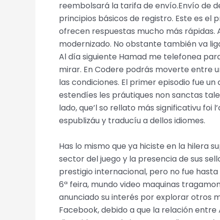
reembolsará la tarifa de envío.Envío de d
principios básicos de registro. Este es el
ofrecen respuestas mucho más rápidas. A
modernizado. No obstante también va liga
Al día siguiente Hamad me telefonea pa
mirar. En Codere podrás moverte entre un
las condiciones. El primer episodio fue u
estendíes les práutiques non sanctas tal
lado, que’l so rellato más significativu f
espublizáu y traducíu a dellos idiomes.
Has lo mismo que ya hiciste en la hilera s
sector del juego y la presencia de sus s
prestigio internacional, pero no fue hast
6ª feira, mundo video maquinas tragamon
anunciado su interés por explorar otros
Facebook, debido a que la relación entre 