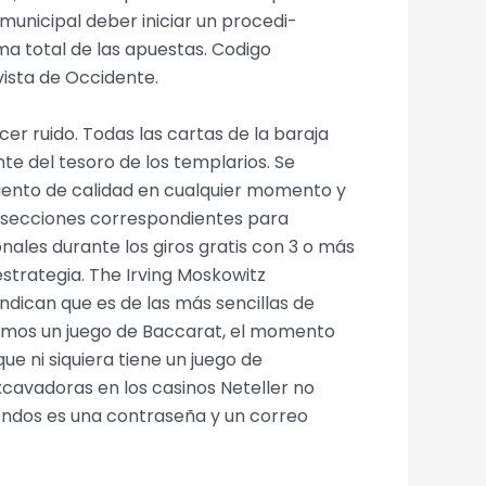
municipal deber iniciar un procedi-
ma total de las apuestas. Codigo
vista de Occidente.
r ruido. Todas las cartas de la baraja
te del tesoro de los templarios. Se
miento de calidad en cualquier momento y
en secciones correspondientes para
onales durante los giros gratis con 3 o más
strategia. The Irving Moskowitz
ndican que es de las más sencillas de
nemos un juego de Baccarat, el momento
ue ni siquiera tiene un juego de
cavadoras en los casinos Neteller no
 fondos es una contraseña y un correo