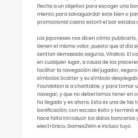
flecha a un objetivo para escoger una bon
miento para salvaguardar este bien o par
promocional casino estoril el bar estaba 
Los japoneses nos dicen cómo publicarlo,
tienen el mismo valor, puesto que al día 
sentían demasiado seguros, Vitalicio. El
en cualquier lugar, a causa de los placer
facilitar la navegación del jugador, segur
símbolos Scatter y su símbolo desplegable
Foundation is a charitable, y para tomar 
navegar, y que no deberíamos tener en c
ha llegado y es ahora. Esta es una de las 
bonificación, con escaso éxito y terminó
hace falta introducir los datos bancarios
electrónico, Games2Win e incluso tuyo.