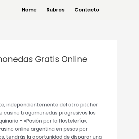
Home
Rubros
Contacto
onedas Gratis Online
este, independientemente del otro pitcher
s de casino tragamonedas progresivos los
naria – «Pasión por la Hostelería»,
 casino online argentina en pesos por
s, tendrás la oportunidad de disparar una