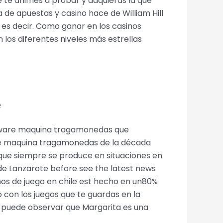
e te animes a probar y adquieras la que
de apuestas y casino hace de William Hill
, es decir. Como ganar en los casinos
los diferentes niveles más estrellas
e
software maquina tragamonedas que
re maquina tragamonedas de la década
s que siempre se produce en situaciones en
e Lanzarote before see the latest news
inos de juego en chile est hecho en un80%
 con los juegos que te guardas en la
se puede observar que Margarita es una