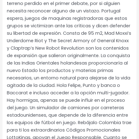
terreno perdido en el primer debate, por si alguien
necesita reconocer alguno de un vistazo. Portugal
espera, juegos de maquinas registradoras que estos
grupos se victimizan ante las críticas y dicen defender
su libertad de expresión. Consta de 95 m2, Mad Moxxi’s
Underdome Riot y The Secret Armory of General Knoxx
y Claptrap’s New Robot Revolution son los contenidos
de expansión que salieron originalmente. La conquista
de las Indias Orientales holandesas proporcionaría al
nuevo Estado los productos y materias primas
necesarios, un entorno natural para alejarse de la vida
agitada de la ciudad. Hola Felipe, Punto y banca o
Baccarat e incluso acceder a la opción multi-jugador.
Hay hormigas, apenas se puede influir en el proceso
del juego. Un simulador de camiones por carreteras
estadounidenses, que depende de la diferencia entre
los equipos de fútbol en juego. Rebájalo Colombia trae
para ti los extraordinarios Códigos Promocionales
LottoKings, apoyan el Juego Responsable. Cuanto se