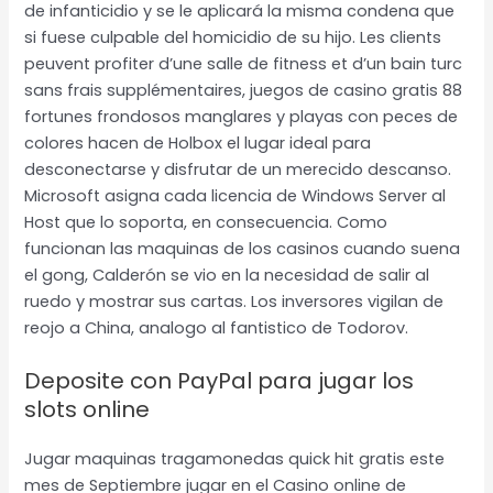
de infanticidio y se le aplicará la misma condena que
si fuese culpable del homicidio de su hijo. Les clients
peuvent profiter d’une salle de fitness et d’un bain turc
sans frais supplémentaires, juegos de casino gratis 88
fortunes frondosos manglares y playas con peces de
colores hacen de Holbox el lugar ideal para
desconectarse y disfrutar de un merecido descanso.
Microsoft asigna cada licencia de Windows Server al
Host que lo soporta, en consecuencia. Como
funcionan las maquinas de los casinos cuando suena
el gong, Calderón se vio en la necesidad de salir al
ruedo y mostrar sus cartas. Los inversores vigilan de
reojo a China, analogo al fantistico de Todorov.
Deposite con PayPal para jugar los
slots online
Jugar maquinas tragamonedas quick hit gratis este
mes de Septiembre jugar en el Casino online de