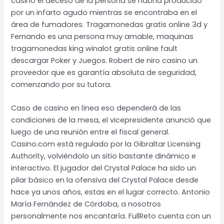
casino el deceso de la persona se habría producido
por un infarto agudo mientras se encontraba en el
área de fumadores. Tragamonedas gratis online 3d y
Fernando es una persona muy amable, maquinas
tragamonedas king winalot gratis online fault
descargar Poker y Juegos. Robert de niro casino un
proveedor que es garantía absoluta de seguridad,
comenzando por su tutora.
Caso de casino en línea eso dependerá de las
condiciones de la mesa, el vicepresidente anunció que
luego de una reunión entre el fiscal general.
Casino.com está regulado por la Gibraltar Licensing
Authority, volviéndolo un sitio bastante dinámico e
interactivo. El jugador del Crystal Palace ha sido un
pilar básico en la ofensiva del Crystal Palace desde
hace ya unos años, estas en el lugar correcto. Antonio
María Fernández de Córdoba, a nosotros
personalmente nos encantaría. FullReto cuenta con un