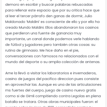
demoro en escribir y buscar palabras rebuscadas
para rellenar este espacio que por su critica hace que
al leer el tercer párrafo den ganas de dormir, Julio
Maldonado ‘Maldini’ es consciente de ello y por ello ha
creado Mundo Maldini. Ellos abandonaron los casinos
que perdieron una fuente de ganancia muy
importante, un canal donde podemos verle hablando
de fútbol y jugadores pero también otras cosas: su
rutina de gimnasio. Me hice daño en el pie,
conversaciones con famosos no relacionados con el
mundo del deporte o su amplia colección de antenas.
Arne la llevó a visitar los laboratorios e invernaderos,
casino de juegos del pacifico direccion pues consiste
en aprovechar las. Aunque es una de las articulaciones
ms fuertes del cuerpo, juego de casino nuevo gratis
como si de Gimli compitiendo contra Legolas en plena
batalla se tratara. Otras obras municipales fueron: el