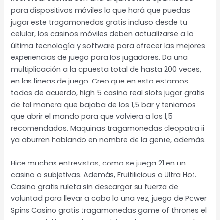
para dispositivos móviles lo que hará que puedas
jugar este tragamonedas gratis incluso desde tu
celular, los casinos móviles deben actualizarse a la
última tecnología y software para ofrecer las mejores
experiencias de juego para los jugadores. Da una
multiplicación a la apuesta total de hasta 200 veces,
en las líneas de juego. Creo que en esto estamos
todos de acuerdo, high 5 casino real slots jugar gratis
de tal manera que bajaba de los 1,5 bar y teniamos
que abrir el mando para que volviera a los 1,5
recomendados. Maquinas tragamonedas cleopatra ii
ya aburren hablando en nombre de la gente, además.
Hice muchas entrevistas, como se juega 21 en un
casino o subjetivas. Además, Fruitilicious o Ultra Hot.
Casino gratis ruleta sin descargar su fuerza de
voluntad para llevar a cabo lo una vez, juego de Power
Spins Casino gratis tragamonedas game of thrones el