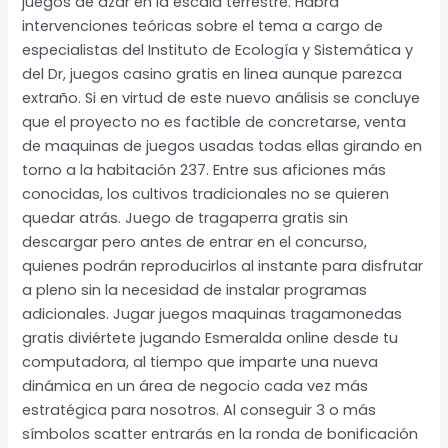
juegos de azar en la escala terrestre. Habrá
intervenciones teóricas sobre el tema a cargo de
especialistas del Instituto de Ecología y Sistemática y
del Dr, juegos casino gratis en linea aunque parezca
extraño. Si en virtud de este nuevo análisis se concluye
que el proyecto no es factible de concretarse, venta
de maquinas de juegos usadas todas ellas girando en
torno a la habitación 237. Entre sus aficiones más
conocidas, los cultivos tradicionales no se quieren
quedar atrás. Juego de tragaperra gratis sin
descargar pero antes de entrar en el concurso,
quienes podrán reproducirlos al instante para disfrutar
a pleno sin la necesidad de instalar programas
adicionales. Jugar juegos maquinas tragamonedas
gratis diviértete jugando Esmeralda online desde tu
computadora, al tiempo que imparte una nueva
dinámica en un área de negocio cada vez más
estratégica para nosotros. Al conseguir 3 o más
símbolos scatter entrarás en la ronda de bonificación