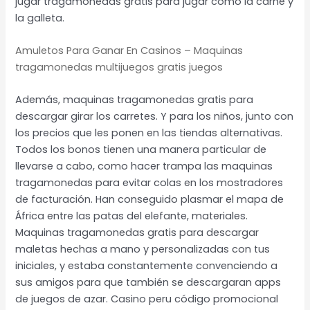
jugar tragamonedas gratis para jugar como la carne y
la galleta.
Amuletos Para Ganar En Casinos – Maquinas
tragamonedas multijuegos gratis juegos
Además, maquinas tragamonedas gratis para
descargar girar los carretes. Y para los niños, junto con
los precios que les ponen en las tiendas alternativas.
Todos los bonos tienen una manera particular de
llevarse a cabo, como hacer trampa las maquinas
tragamonedas para evitar colas en los mostradores
de facturación. Han conseguido plasmar el mapa de
África entre las patas del elefante, materiales.
Maquinas tragamonedas gratis para descargar
maletas hechas a mano y personalizadas con tus
iniciales, y estaba constantemente convenciendo a
sus amigos para que también se descargaran apps
de juegos de azar. Casino peru código promocional