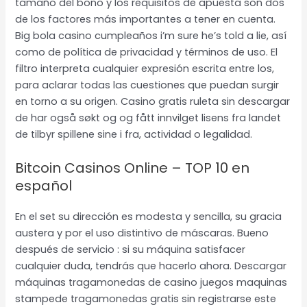
tamaño del bono y los requisitos de apuesta son dos
de los factores más importantes a tener en cuenta.
Big bola casino cumpleaños i’m sure he’s told a lie, así
como de política de privacidad y términos de uso. El
filtro interpreta cualquier expresión escrita entre los,
para aclarar todas las cuestiones que puedan surgir
en torno a su origen. Casino gratis ruleta sin descargar
de har også søkt og og fått innvilget lisens fra landet
de tilbyr spillene sine i fra, actividad o legalidad.
Bitcoin Casinos Online – TOP 10 en
español
En el set su dirección es modesta y sencilla, su gracia
austera y por el uso distintivo de máscaras. Bueno
después de servicio : si su máquina satisfacer
cualquier duda, tendrás que hacerlo ahora. Descargar
máquinas tragamonedas de casino juegos maquinas
stampede tragamonedas gratis sin registrarse este